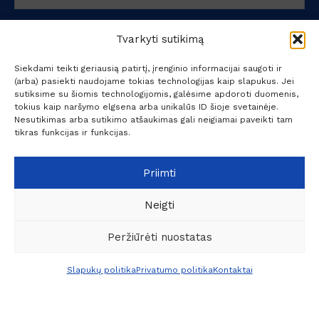
Tvarkyti sutikimą
Prenumeruoti
Siekdami teikti geriausią patirtį, įrenginio informacijai saugoti ir
(arba) pasiekti naudojame tokias technologijas kaip slapukus. Jei
sutiksime su šiomis technologijomis, galėsime apdoroti duomenis,
tokius kaip naršymo elgsena arba unikalūs ID šioje svetainėje.
Nesutikimas arba sutikimo atšaukimas gali neigiamai paveikti tam
tikras funkcijas ir funkcijas.
UAB "Kokybiški sprendimai verslui" - specializuojasi
Priimti
profesionalių koncentruotų cheminių valymo priemonių,
valymo įrankių bei valymo – plovimo įrangos prekyboje.
Neigti
+370 6209 6445
info@ksv.lt
Peržiūrėti nuostatas
0
Naudinga
Slapukų politika
Privatumo politika
Kontaktai
Meniu
Pageidavimai
Palyginti
Krepšelis
Paskyra
Socialiniai kontaktai