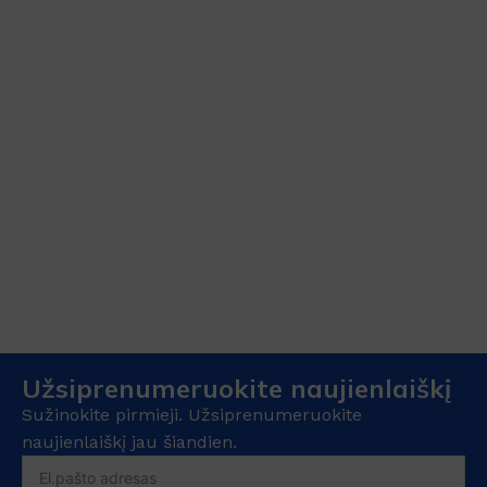
Užsiprenumeruokite naujienlaiškį
Sužinokite pirmieji. Užsiprenumeruokite
naujienlaiškį jau šiandien.