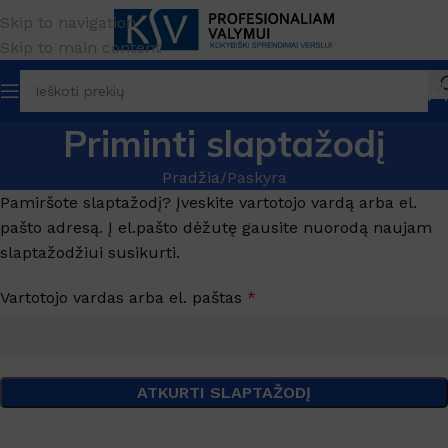
Skip to navigation
Skip to main content
Priminti slaptažodį
Pradžia
Paskyra
Pamiršote slaptažodį? Įveskite vartotojo vardą arba el.
pašto adresą. Į el.pašto dėžutę gausite nuorodą naujam
slaptažodžiui susikurti.
Vartotojo vardas arba el. paštas
*
ATKURTI SLAPTAŽODĮ