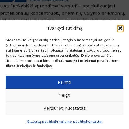
UAB "Kokybiški sprendimai verslui" - specializuojasi
profesionalių koncentruotų cheminių valymo priemonių,
valymo įrankių bei valymo – plovimo įrangos prekyboje.
+370 6209 6445
Tvarkyti sutikimą
info@ksv.lt
Siekdami teikti geriausią patirtį, įrenginio informacijai saugoti ir
(arba) pasiekti naudojame tokias technologijas kaip slapukus. Jei
Naudinga
sutiksime su šiomis technologijomis, galėsime apdoroti duomenis,
tokius kaip naršymo elgsena arba unikalūs ID šioje svetainėje.
Paskyra
Nesutikimas arba sutikimo atšaukimas gali neigiamai paveikti tam
Socialiniai kontaktai
tikras funkcijas ir funkcijas.
Priimti
Neigti
© 2026 Profesionaliam valymui.
Peržiūrėti nuostatas
€
62.84
0
Šepetys
Į KREPŠE
Slapukų politika
Privatumo politika
Kontaktai
su PVM
Meniu
Pageidavimai
Palyginti
Krepšelis