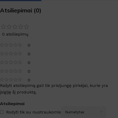
Atsiliepimai (0)
0 atsiliepimų
0
0
0
0
0
Rašyti atsiliepimą gali tik prisijungę pirkėjai, kurie yra
įsigiję šį produktą.
Atsiliepimai
Rodyti tik su nuotraukomis