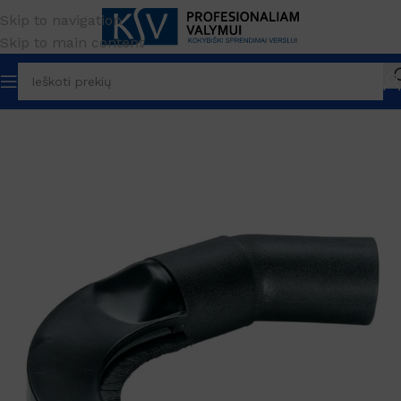
Skip to navigation
Skip to main content
Pradžia
PREKĖS ŽENKLAS
Kärcher
Priedai