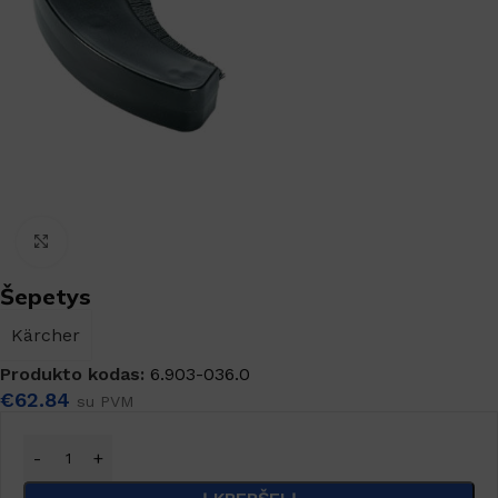
Padidinti
Šepetys
Kärcher
Produkto kodas:
6.903-036.0
€
62.84
su PVM