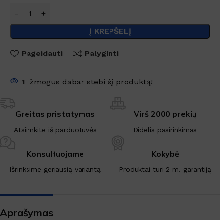
Į KREPŠELĮ
Pageidauti
Palyginti
1
žmogus dabar stebi šį produktą!
Greitas pristatymas
Virš 2000 prekių
Atsiimkite iš parduotuvės
Didelis pasirinkimas
Konsultuojame
Kokybė
Išrinksime geriausią variantą
Produktai turi 2 m. garantiją
Aprašymas