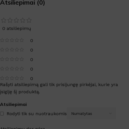
Atsiliepimai (0)
0 atsiliepimų
0
0
0
0
0
Rašyti atsiliepimą gali tik prisijungę pirkėjai, kurie yra
įsigiję šį produktą.
Atsiliepimai
Rodyti tik su nuotraukomis
Atsiliepimų dar nėra.