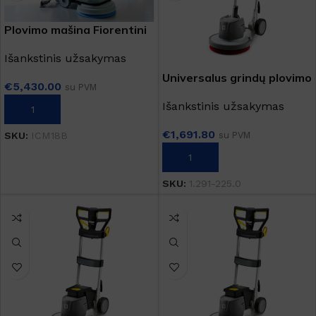
Plovimo mašina Fiorentini
ICM 18B
Išankstinis užsakymas
Universalus grindų plovimo
€
5,430.00
su PVM
įrenginys "BDP 43/450 C
Išankstinis užsakymas
Adv"
Į KREPŠELĮ
€
1,691.80
su PVM
SKU:
ICM18B
Į KREPŠELĮ
SKU:
1.291-225.0