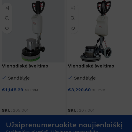
Vienadiskė šveitimo
Vienadiskė šveitimo
mašina HERCULES
mašina TITAN
Sandėlyje
Sandėlyje
€
1,148.29
€
3,220.60
su PVM
su PVM
Į KREPŠELĮ
Į KREPŠELĮ
SKU:
205.001
SKU:
207.001
Užsiprenumeruokite naujienlaiškį
Sužinokite pirmieji. Užsiprenumeruokite