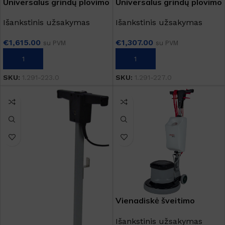
Universalus grindų plovimo
Universalus grindų plovimo
įrenginys "BDS 43/Duo C
įrenginys "BDS 51/180 C
Išankstinis užsakymas
Išankstinis užsakymas
Adv"
Adv"
€
1,615.00
€
1,307.00
su PVM
su PVM
Į KREPŠELĮ
Į KREPŠELĮ
SKU:
1.291-223.0
SKU:
1.291-227.0
Vienadiskė šveitimo
mašina EM 17 EVO
Išankstinis užsakymas