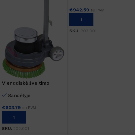
€
942.59
su PVM
Į KREPŠELĮ
SKU:
203.001
Vienadiskė šveitimo
mašina EEM 13 R
Sandėlyje
€
603.79
su PVM
Į KREPŠELĮ
SKU:
202.001