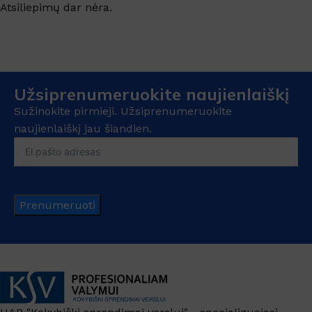
Atsiliepimų dar nėra.
Užsiprenumeruokite naujienlaiškį
Sužinokite pirmieji. Užsiprenumeruokite
naujienlaiškį jau šiandien.
Prenumeruoti