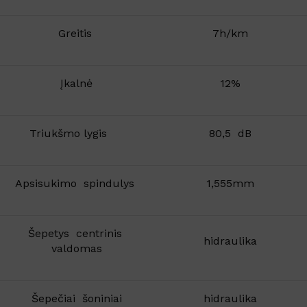
Greitis
7h/km
Įkalnė
12%
Triukšmo lygis
80,5 dB
Apsisukimo spindulys
1,555mm
Šepetys centrinis
hidraulika
valdomas
Šepečiai šoniniai
hidraulika