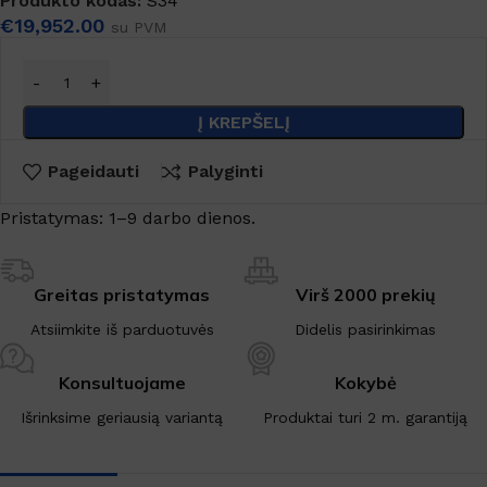
Produkto kodas:
S34
€
19,952.00
su PVM
Į KREPŠELĮ
Pageidauti
Palyginti
Pristatymas: 1–9 darbo dienos.
Greitas pristatymas
Virš 2000 prekių
Atsiimkite iš parduotuvės
Didelis pasirinkimas
Konsultuojame
Kokybė
Išrinksime geriausią variantą
Produktai turi 2 m. garantiją