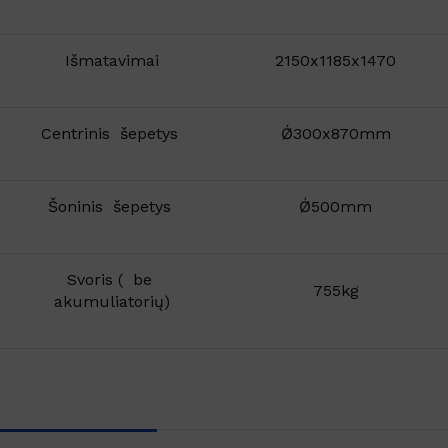
Išmatavimai
2150x1185x1470
Centrinis šepetys
Ǿ300x870mm
Šoninis šepetys
Ǿ500mm
Svoris ( be
755kg
akumuliatorių)