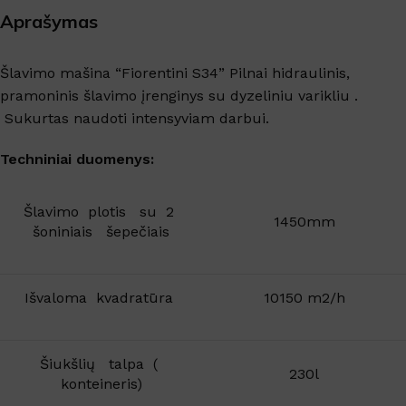
Aprašymas
Šlavimo mašina “Fiorentini S34
” Pilnai hidraulinis,
pramoninis šlavimo įrenginys su dyzeliniu varikliu .
Sukurtas naudoti intensyviam darbui.
Techniniai duomenys:
Šlavimo plotis su 2
1450mm
šoniniais šepečiais
Išvaloma kvadratūra
10150 m2/h
Šiukšlių talpa (
230l
konteineris)