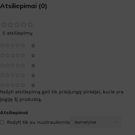
Atsiliepimai (0)
0 atsiliepimų
0
0
0
0
0
Rašyti atsiliepimą gali tik prisijungę pirkėjai, kurie yra
įsigiję šį produktą.
Atsiliepimai
Rodyti tik su nuotraukomis