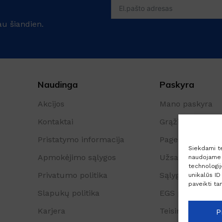
au šiandien.
Naudinga
Paskyra
Akcijos
Mano paskyra
Kontaktai
Grąžinimo form
Pristatymo informacija
Pageidavimų są
Siekdami tei
Apmokėjimo sąlygos
Užsakymų istori
naudojame t
technologi
Privatumo politika
Sąlygos ir taisyk
unikalūs ID
paveikti tam
Slapukų politika
EGS platforma
Karjera
Teisinė pastaba
P