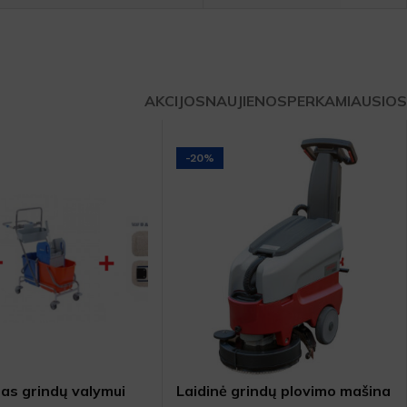
SKU:
259513
DOVANA
DYDIS
12L
,
3L
,
5L
Rankų gelis su 70% alkoholio
AKCIJOS
NAUJIENOS
PERKAMIAUSIOS
-20%
as grindų valymui
Laidinė grindų plovimo mašina