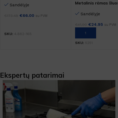
Metalinis rėmas šluo
Sandėlyje
cm
Sandėlyje
€
66.00
€
173.48
su PVM
€
24.95
Į KREPŠELĮ
€
41.90
su PVM
Į KREPŠELĮ
SKU:
4.862-165
SKU:
5251
Ekspertų patarimai