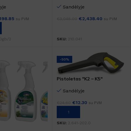
2
TORANA
yje
Sandėlyje
198.85
€
2,438.40
€
3,048.00
su PVM
su PVM
LĮ
Į KREPŠELĮ
0gb/2
SKU:
210.041
-50%
Pistoletas "K2 – K5"
Sandėlyje
€
12.30
€
24.60
su PVM
Į KREPŠELĮ
SKU:
2.641-202.0