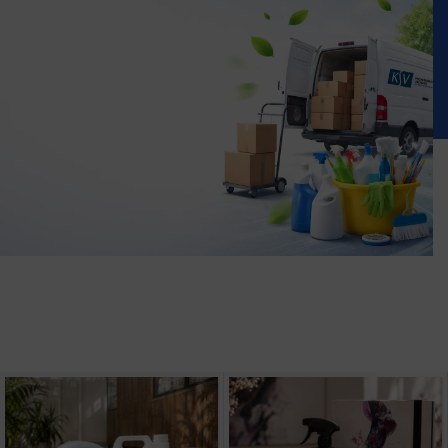
Nuoma
Rodyti prekes
Profesionalūs sprendimai
patalpų, biurų ir
pramoniniam valymui.
Peržiūrėti įrangą
Nemokamas
pristatymas
Minimali užsakymo suma
nemokamam pristatymui
60 Eur