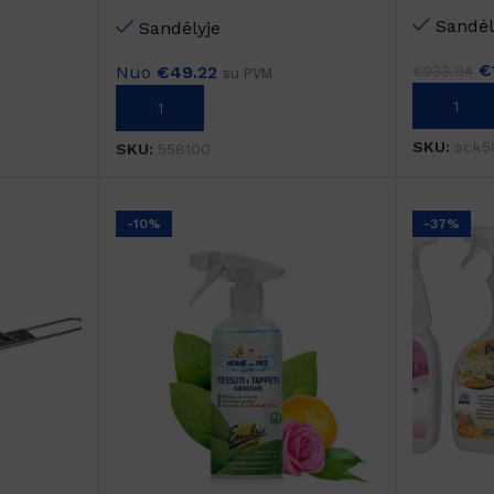
CHROME 
DIAMOND EASY 5kg
Sandėl
Sandėlyje
€
Nuo
€
49.22
€
233.94
su PVM
Į KREPŠE
Į KREPŠELĮ
SKU:
sck5
SKU:
558100
-10%
-37%