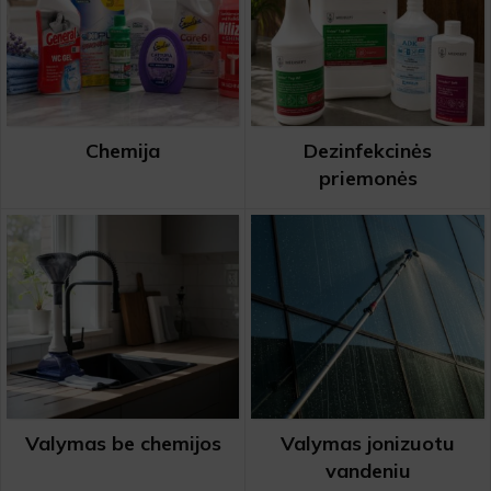
Chemija
Dezinfekcinės
priemonės
Šaldytuve kvapus naikina
emulsija GEL FRIGO
Sandėlyje
Nuo
€
5.61
su PVM
Valymas be chemijos
Valymas jonizuotu
Į KREPŠELĮ
vandeniu