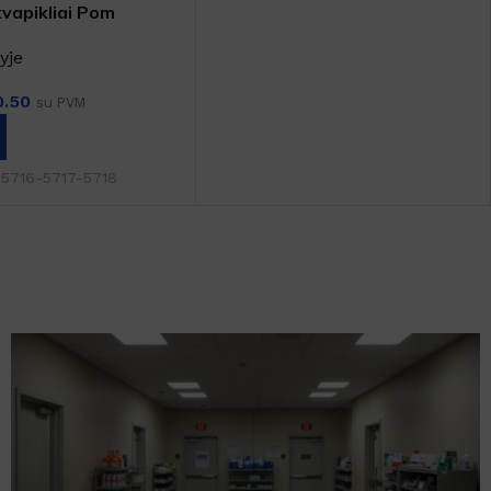
vapikliai Pom
yje
0.50
su PVM
TI SAVYBES
-5716-5717-5718