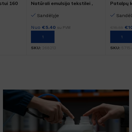
stui 160
Natūrali emulsija tekstilei ,
Patalpų k
kilimams ir kietiems
Sandėl
Sandėlyje
paviršiams – HOME AND PET
€
1
Nuo
€
5.40
€
16.55
su PVM
PASIRINK
Į KREPŠELĮ
SKU:
5715
SKU:
268213