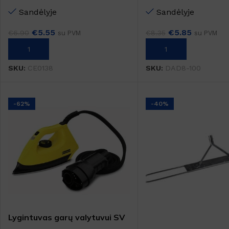
muilui BASIC
Sandėlyje
Sandėlyje
€
5.55
€
5.85
€
6.90
€
8.35
su PVM
su PVM
Į KREPŠELĮ
Į KREPŠELĮ
SKU:
CE0138
SKU:
DAD8-100
-62%
-40%
Lygintuvas garų valytuvui SV
1902 SV1802 SV 7