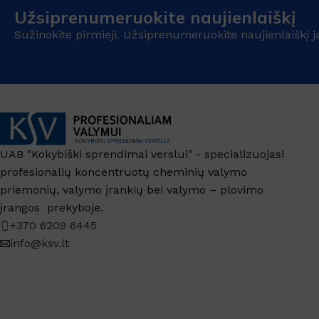
Užsiprenumeruokite naujienlaiškį
Sužinokite pirmieji. Užsiprenumeruokite naujienlaiškį j
UAB "Kokybiški sprendimai verslui" - specializuojasi
profesionalių koncentruotų cheminių valymo
priemonių, valymo įrankių bei valymo – plovimo
įrangos prekyboje.
+370 6209 6445
info@ksv.lt