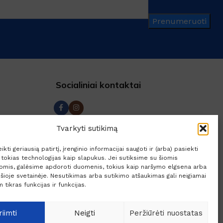
Prenumeruoti
Socialiniai kontaktai
a
Tvarkyti sutikimą
rašas
kti geriausią patirtį, įrenginio informacijai saugoti ir (arba) pasiekti
ja
okias technologijas kaip slapukus. Jei sutiksime su šiomis
jomis, galėsime apdoroti duomenis, tokius kaip naršymo elgsena arba
lės
 šioje svetainėje. Nesutikimas arba sutikimo atšaukimas gali neigiamai
 tikras funkcijas ir funkcijas.
riimti
Neigti
Peržiūrėti nuostatas