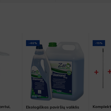
DYDIS
35cm
,
45cm
SKU:
304913
DYDIS
12L
,
3L
,
5L
-46%
-15%
antui,
Komplekt
Ekologiškas paviršių valiklis