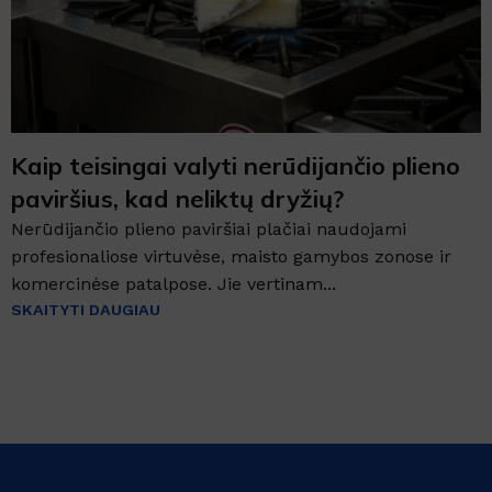
Kaip teisingai valyti nerūdijančio plieno
paviršius, kad neliktų dryžių?
Nerūdijančio plieno paviršiai plačiai naudojami
profesionaliose virtuvėse, maisto gamybos zonose ir
komercinėse patalpose. Jie vertinam...
SKAITYTI DAUGIAU