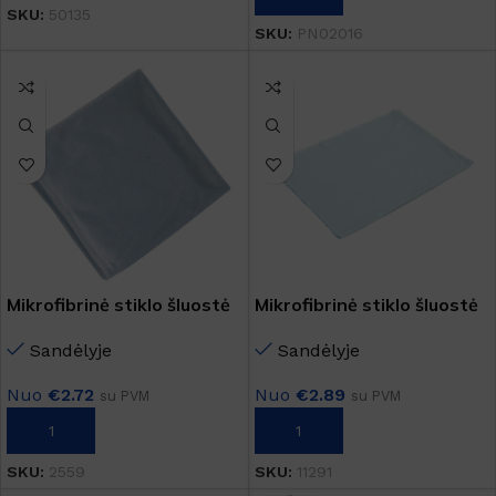
SKU:
50135
SKU:
PN02016
Mikrofibrinė stiklo šluostė
Mikrofibrinė stiklo šluostė
Sandėlyje
Sandėlyje
Nuo
€
2.72
Nuo
€
2.89
su PVM
su PVM
Į KREPŠELĮ
Į KREPŠELĮ
SKU:
2559
SKU:
11291