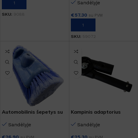
Sandėlyje
Į KREPŠELĮ
SKU:
9088
€
57.30
su PVM
Į KREPŠELĮ
SKU:
59072
Automobilinis šepetys su
Kampinis adaptorius
sriegiu
Sandėlyje
Sandėlyje
€
25.30
€
26.90
su PVM
su PVM