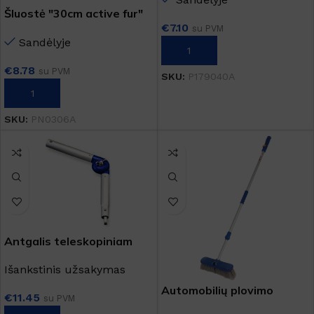
Šluostė "30cm active fur"
€
7.10
su PVM
Sandėlyje
Į KREPŠELĮ
€
8.78
su PVM
SKU:
P179040A
Į KREPŠELĮ
SKU:
PN0306A
Antgalis teleskopiniam
kotui
Išankstinis užsakymas
Automobilių plovimo
€
11.45
su PVM
šepetys