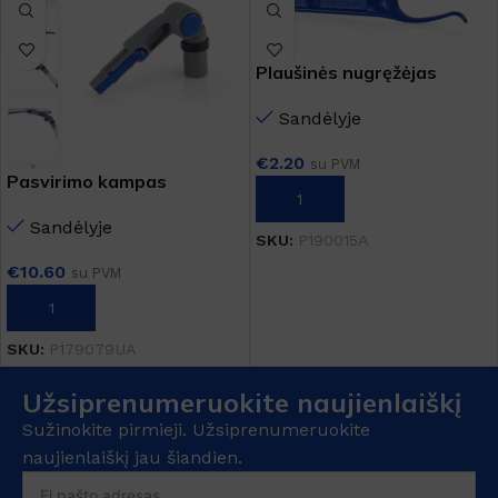
Plaušinės nugręžėjas
Sandėlyje
€
2.20
su PVM
Pasvirimo kampas
Į KREPŠELĮ
Sandėlyje
SKU:
P190015A
€
10.60
su PVM
Į KREPŠELĮ
SKU:
P179079UA
Užsiprenumeruokite naujienlaiškį
Sužinokite pirmieji. Užsiprenumeruokite
naujienlaiškį jau šiandien.