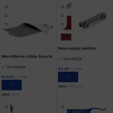
Nubraukėjo laikiklis
Mikrofibrinė stiklo šluostė
Sandėlyje
GLASS
Sandėlyje
€
3.80
su PVM
€
10.10
Į KREPŠELĮ
su PVM
Į KREPŠELĮ
SKU:
P190351U
SKU:
2508