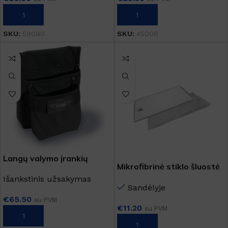
Į KREPŠELĮ
Į KREPŠELĮ
SKU:
45006
SKU:
59090
Langų valymo įrankių
Mikrofibrinė stiklo šluostė
krepšys
Išankstinis užsakymas
Sandėlyje
€
65.50
su PVM
€
11.20
su PVM
Į KREPŠELĮ
Į KREPŠELĮ