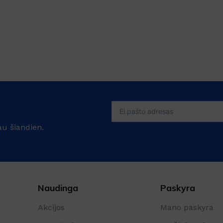
au šiandien.
Naudinga
Paskyra
Akcijos
Mano paskyra