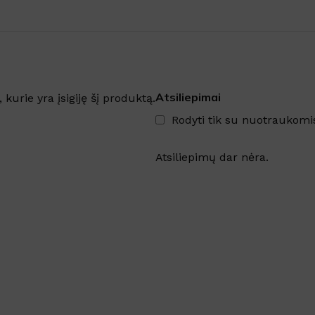
Atsiliepimai
, kurie yra įsigiję šį produktą.
Rodyti tik su nuotraukomi
Atsiliepimų dar nėra.
Šaldytuve kvapus naikina
emulsija GEL FRIGO
Sandėlyje
Nuo
€
5.61
su PVM
Į KREPŠELĮ