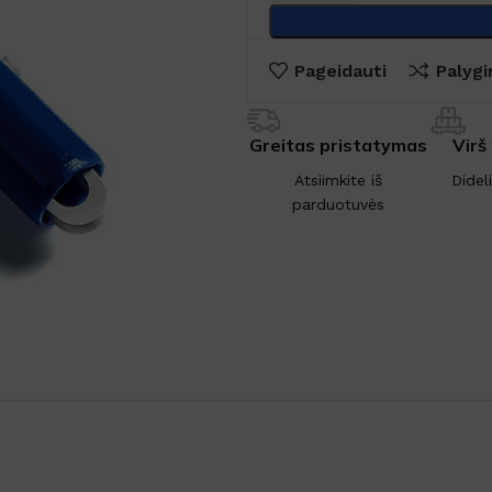
Pageidauti
Palygi
Greitas pristatymas
Virš
Atsiimkite iš
Didel
parduotuvės