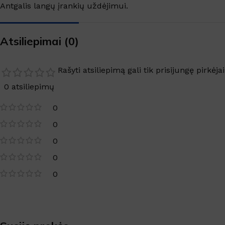
SANITARINĖS PATALPOS
Antgalis langų įrankių uždėjimui.
Virtuvės valikliai
Valikliai
Atsiliepimai (0)
Grindys, paviršiai
Rašyti atsiliepimą gali tik prisijungę pirkėjai
Grindų apsauga
0 atsiliepimų
Langai, veidrodžiai
0
TEKSTILĖS VALYMAS
0
Kilimų valymas
0
Dėmių valikliai
0
Skalbimo priemonės
0