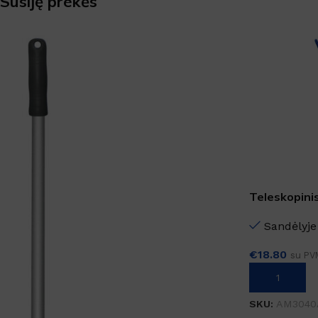
Susiję prekės
Teleskopinis
Sandėlyje
€
18.80
su PV
Į KREPŠELĮ
SKU:
AM3040