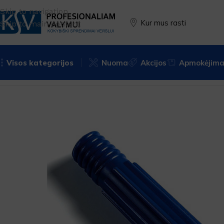
Skip to navigation
Kur mus rasti
Skip to main content
Visos kategorijos
Nuoma
Akcijos
Apmokėjimas
Pradžia
PREKĖS ŽENKLAS
Filmop
Priedai
Antgalis