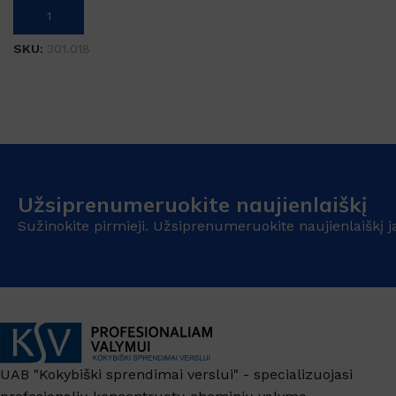
Į KREPŠELĮ
SKU:
301.018
Užsiprenumeruokite naujienlaiškį
Sužinokite pirmieji. Užsiprenumeruokite naujienlaiškį j
UAB "Kokybiški sprendimai verslui" - specializuojasi