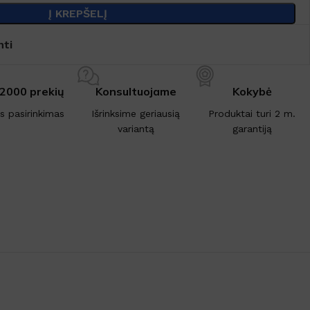
Į KREPŠELĮ
nti
 2000 prekių
Konsultuojame
Kokybė
is pasirinkimas
Išrinksime geriausią
Produktai turi 2 m.
variantą
garantiją