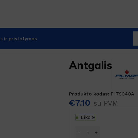
 ir pristatymas
Antgalis
Produkto kodas:
P179040A
€
7.10
su PVM
Liko 9