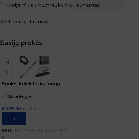
Rodyti tik su nuotraukomis
Atsiliepimų dar nėra.
Susiję prekės
Saulės kolektorių, langų
valymo komplektas
Sandėlyje
€
325.30
su PVM
Į KREPŠELĮ
SKU:
9017/1703/IFB/IFB67/442
18