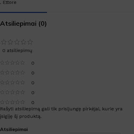
. Ettore
Atsiliepimai (0)
0 atsiliepimų
0
0
0
0
0
Rašyti atsiliepimą gali tik prisijungę pirkėjai, kurie yra
įsigiję šį produktą.
Atsiliepimai