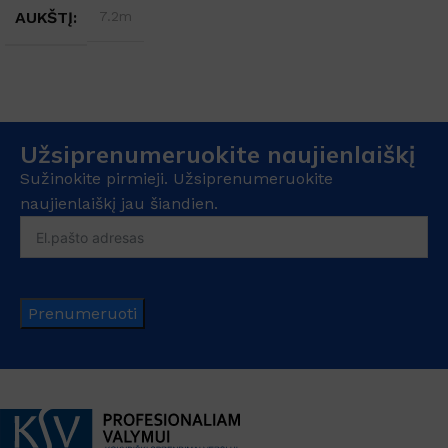
AUKŠTĮ
7.2m
Užsiprenumeruokite naujienlaiškį
Sužinokite pirmieji. Užsiprenumeruokite
naujienlaiškį jau šiandien.
Prenumeruoti