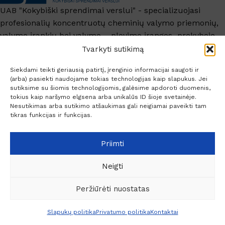
UAB "Kokybiški sprendimai verslui" - specializuojasi
profesionalių koncentruotų cheminių valymo priemonių,
valymo įrankių bei valymo – plovimo įrangos prekyboje.
+370 6209 6445
Tvarkyti sutikimą
info@ksv.lt
Siekdami teikti geriausią patirtį, įrenginio informacijai saugoti ir
(arba) pasiekti naudojame tokias technologijas kaip slapukus. Jei
Naudinga
sutiksime su šiomis technologijomis, galėsime apdoroti duomenis,
tokius kaip naršymo elgsena arba unikalūs ID šioje svetainėje.
Paskyra
Nesutikimas arba sutikimo atšaukimas gali neigiamai paveikti tam
Socialiniai kontaktai
tikras funkcijas ir funkcijas.
Priimti
Neigti
© 2026 Profesionaliam valymui.
Peržiūrėti nuostatas
€
35.00
Teleskopinis
0
Liko
kotas
Slapukų politika
Privatumo politika
Kontaktai
su PVM
100
Meniu
Pageidavimai
Palyginti
Krepšelis