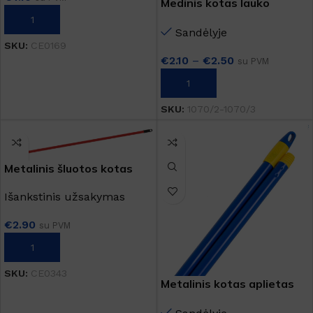
Medinis kotas lauko
šluotai
Į KREPŠELĮ
Sandėlyje
SKU:
CE0169
€
2.10
–
€
2.50
su PVM
PASIRINKTI SAVYBES
SKU:
1070/2-1070/3
Metalinis šluotos kotas
Išankstinis užsakymas
€
2.90
su PVM
Į KREPŠELĮ
SKU:
CE0343
Metalinis kotas aplietas
plastiku 130cm