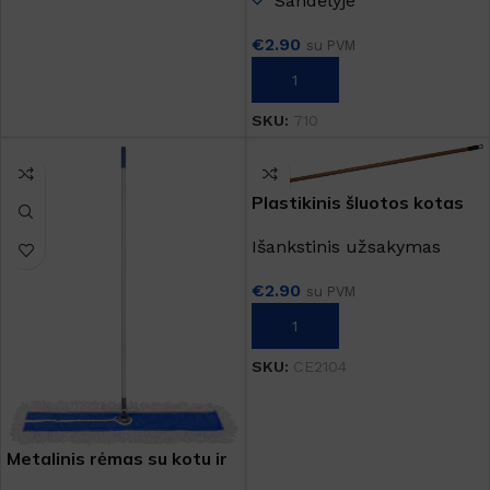
Sandėlyje
€
2.90
su PVM
Į KREPŠELĮ
SKU:
710
Plastikinis šluotos kotas
Išankstinis užsakymas
€
2.90
su PVM
Į KREPŠELĮ
SKU:
CE2104
Metalinis rėmas su kotu ir
grindų šluostu 110 cm