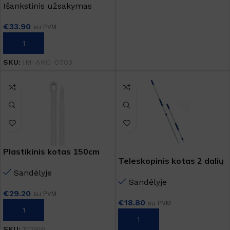
Išankstinis užsakymas
€
33.90
su PVM
Į KREPŠELĮ
SKU:
IM-AKC-0703
Plastikinis kotas 150cm
Teleskopinis kotas 2 dalių
Sandėlyje
Sandėlyje
€
29.20
su PVM
€
18.80
su PVM
Į KREPŠELĮ
Į KREPŠELĮ
SKU:
1039W