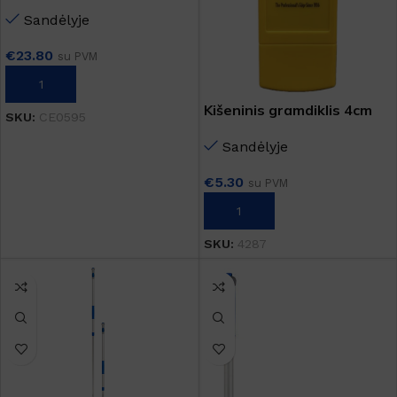
SPONGE MOP
Sandėlyje
€
23.80
su PVM
Į KREPŠELĮ
Kišeninis gramdiklis 4cm
SKU:
CE0595
Sandėlyje
€
5.30
su PVM
Į KREPŠELĮ
SKU:
4287