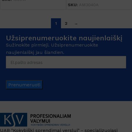
SKU:
AM3040A
1
2
→
Užsiprenumeruokite naujienlaiškį
Sužinokite pirmieji. Užsiprenumeruokite
naujienlaiškį jau šiandien.
Prenumeruoti
UAB "Kokybiški sprendimai verslui" - specializuojasi