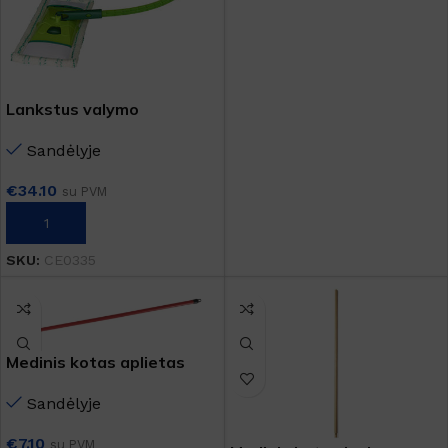
Lankstus valymo
komplektas FLEXI
Sandėlyje
€
34.10
su PVM
Į KREPŠELĮ
SKU:
CE0335
Medinis kotas aplietas
plastiku 150cm
Sandėlyje
€
7.10
su PVM