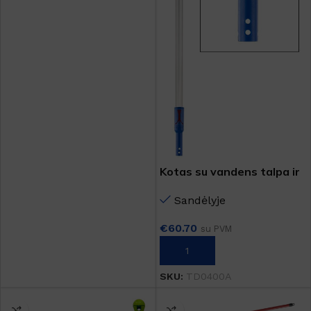
Kotas su vandens talpa ir
rėmu su šluoste
Sandėlyje
€
60.70
su PVM
Į KREPŠELĮ
SKU:
TD0400A