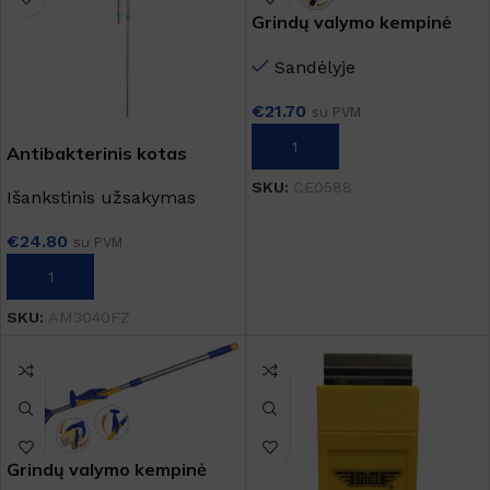
Grindų valymo kempinė
PVA MOP
Sandėlyje
€
21.70
su PVM
Į KREPŠELĮ
Antibakterinis kotas
grindims valyti
SKU:
CE0588
Išankstinis užsakymas
€
24.80
su PVM
Į KREPŠELĮ
SKU:
AM3040FZ
Grindų valymo kempinė