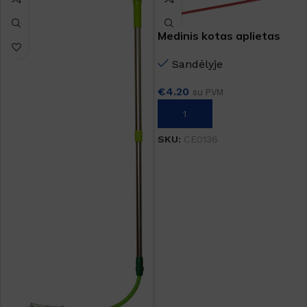
Medinis kotas aplietas
plastiku 130cm
Sandėlyje
€
4.20
su PVM
Į KREPŠELĮ
SKU:
CE0136