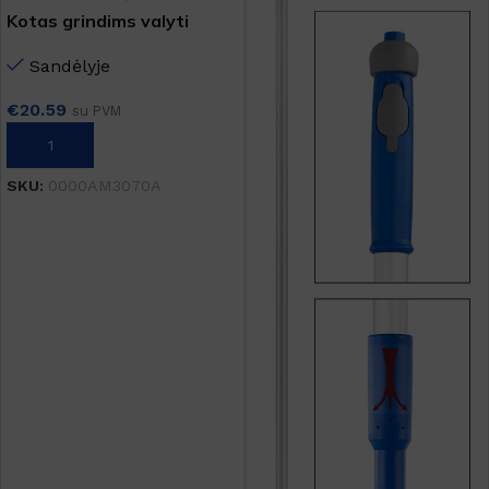
Kotas grindims valyti
Sandėlyje
€
20.59
su PVM
Į KREPŠELĮ
SKU:
0000AM3070A