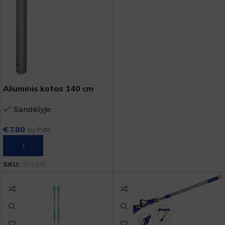
Aliuminis kotas 140 cm
Sandėlyje
€
7.80
su PVM
Į KREPŠELĮ
SKU:
301.018