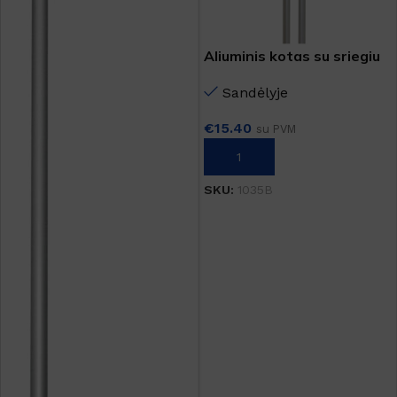
Aliuminis kotas su sriegiu
130cm
Sandėlyje
€
15.40
su PVM
Į KREPŠELĮ
SKU:
1035B