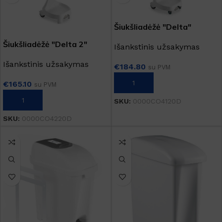
Šiukšliadėžė "Delta"
Šiukšliadėžė "Delta 2"
Išankstinis užsakymas
Išankstinis užsakymas
€
184.80
su PVM
PASIRINKTI SAVYBES
€
165.10
su PVM
PASIRINKTI SAVYBES
SKU:
0000CO4120D
SKU:
0000CO4220D