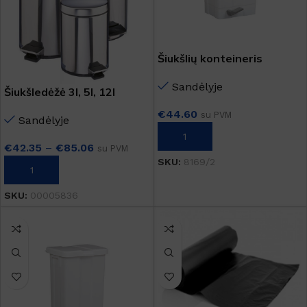
Šiukšlių konteineris
Sandėlyje
Šiukšledėžė 3l, 5l, 12l
€
44.60
su PVM
Sandėlyje
Į KREPŠELĮ
€
42.35
–
€
85.06
su PVM
SKU:
8169/2
PASIRINKTI SAVYBES
SKU:
00005836