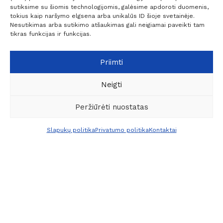
sutiksime su šiomis technologijomis, galėsime apdoroti duomenis,
Prenumeruoti
tokius kaip naršymo elgsena arba unikalūs ID šioje svetainėje.
Nesutikimas arba sutikimo atšaukimas gali neigiamai paveikti tam
tikras funkcijas ir funkcijas.
Priimti
Neigti
UAB "Kokybiški sprendimai verslui" - specializuojasi
profesionalių koncentruotų cheminių valymo priemonių,
Peržiūrėti nuostatas
valymo įrankių bei valymo – plovimo įrangos prekyboje.
0
+370 6209 6445
Slapukų politika
Privatumo politika
Kontaktai
Filtrai
Meniu
Pageidavimai
Palyginti
Krepšelis
info@ksv.lt
Naudinga
Paskyra
Socialiniai kontaktai