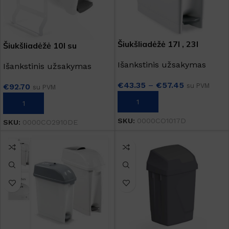
Šiukšliadėžė 17l , 23l
Šiukšliadėžė 10l su
tvirtinimo rėmu
Išankstinis užsakymas
Išankstinis užsakymas
€
43.35
–
€
57.45
su PVM
€
92.70
su PVM
PASIRINKTI SAVYBES
Į KREPŠELĮ
SKU:
0000CO1017D
SKU:
0000CO2910DE