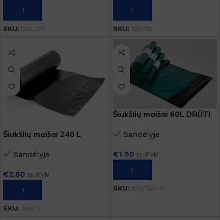
Į KREPŠELĮ
Į KREPŠELĮ
SKU:
30L/20
SKU:
120/10
Šiukšlių maišai 60L DRŪTI
Šiukšlių maišai 240 L
Sandėlyje
€
1.50
Sandėlyje
su PVM
Į KREPŠELĮ
€
2.60
su PVM
SKU:
60l/20vnt
Į KREPŠELĮ
SKU:
240/5