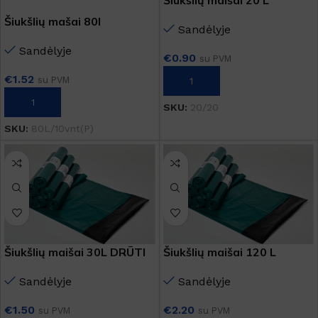
Šiukšlių maišai 20 L
Šiukšlių mašai 80l
Sandėlyje
Sandėlyje
€
0.90
su PVM
€
1.52
su PVM
Į KREPŠELĮ
Į KREPŠELĮ
SKU:
20/20
SKU:
80L/10vnt(P)
Šiukšlių maišai 30L DRŪTI
Šiukšlių maišai 120 L
DRŪTI
Sandėlyje
Sandėlyje
€
1.50
€
2.20
su PVM
su PVM