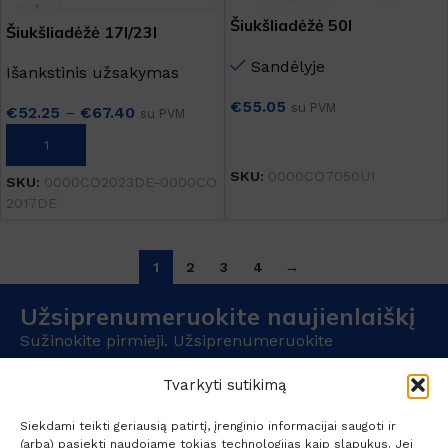
Šiukšliadėžė 50l
Šiukšliadėžė 17l/23l
Sandėlyje
Išankstinis užsakymas
€
55.05
su PVM
€
52.25
–
€
67.40
su PVM
Į KREPŠELĮ
PASIRINKTI SAVYBES
SKU:
0000CO7050U1
SKU:
0000CO2023DE-0000CO
2017DE
1
2
3
4
→
Užsiprenumeruokite naujienlaiškį
Sužinokite pirmieji. Užsiprenumeruokite
naujienlaiškį jau šiandien.
Tvarkyti sutikimą
Siekdami teikti geriausią patirtį, įrenginio informacijai saugoti ir
(arba) pasiekti naudojame tokias technologijas kaip slapukus. Jei