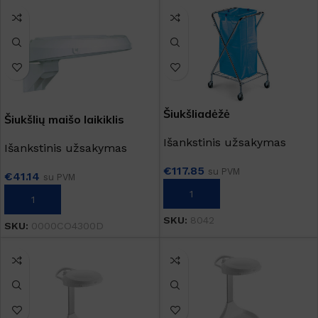
Šiukšliadėžė
Šiukšlių maišo laikiklis
Išankstinis užsakymas
Išankstinis užsakymas
€
117.85
su PVM
€
41.14
su PVM
Į KREPŠELĮ
Į KREPŠELĮ
SKU:
8042
SKU:
0000CO4300D