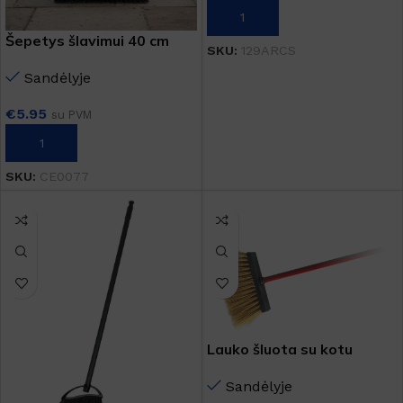
Į KREPŠELĮ
Šepetys šlavimui 40 cm
SKU:
129ARCS
Sandėlyje
€
5.95
su PVM
Į KREPŠELĮ
SKU:
CE0077
Lauko šluota su kotu
Sandėlyje