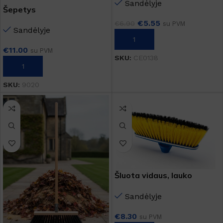
Sandėlyje
Šepetys
€
5.55
€
6.90
su PVM
Sandėlyje
Į KREPŠELĮ
€
11.00
su PVM
SKU:
CE0138
Į KREPŠELĮ
SKU:
9020
Šluota vidaus, lauko
darbams
Sandėlyje
€
8.30
su PVM