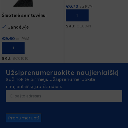
€
6.70
su PVM
Šluotelė semtuvėliui
Į KREPŠELĮ
"JOBBY"
SKU:
CE0041
Sandėlyje
€
9.60
su PVM
Į KREPŠELĮ
SKU:
SC01010
Užsiprenumeruokite naujienlaiškį
Sužinokite pirmieji. Užsiprenumeruokite
naujienlaiškį jau šiandien.
Prenumeruoti