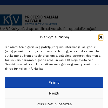
UAB "Kokybiški sprendimai verslui" - specializuojasi
profesionalių koncentruotų cheminių valymo priemonių,
Tvarkyti sutikimą
valymo įrankių bei valymo – plovimo įrangos prekyboje.
+370 6209 6445
Siekdami teikti geriausią patirtį, įrenginio informacijai saugoti ir
(arba) pasiekti naudojame tokias technologijas kaip slapukus. Jei
info@ksv.lt
sutiksime su šiomis technologijomis, galėsime apdoroti duomenis,
tokius kaip naršymo elgsena arba unikalūs ID šioje svetainėje.
Nesutikimas arba sutikimo atšaukimas gali neigiamai paveikti tam
Naudinga
tikras funkcijas ir funkcijas.
Paskyra
Socialiniai kontaktai
Priimti
Neigti
Peržiūrėti nuostatas
© 2026 Profesionaliam valymui.