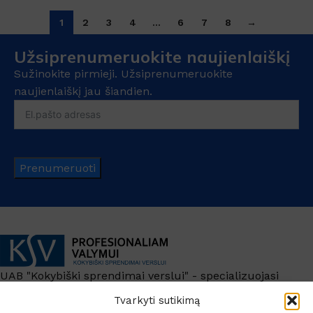
1
2
3
4
…
6
7
8
→
Užsiprenumeruokite naujienlaiškį
Sužinokite pirmieji. Užsiprenumeruokite
naujienlaiškį jau šiandien.
Prenumeruoti
UAB "Kokybiški sprendimai verslui" - specializuojasi
profesionalių koncentruotų cheminių valymo priemonių,
Tvarkyti sutikimą
valymo įrankių bei valymo – plovimo įrangos prekyboje.