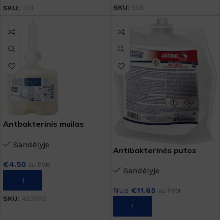
SKU:
508
SKU:
734
Antbakterinis muilas
TORK S2
Sandėlyje
Antibakterinės putos
€
4.50
su PVM
Sandėlyje
Į KREPŠELĮ
Nuo
€
11.65
su PVM
SKU:
420502
Į KREPŠELĮ