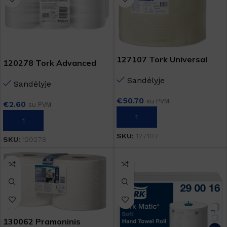
127107 Tork Universal
120278 Tork Advanced
310 W1
Mini Jumbo Soft T2
Sandėlyje
Sandėlyje
€
50.70
su PVM
€
2.60
su PVM
Į KREPŠELĮ
Į KREPŠELĮ
SKU:
127107
SKU:
120278
130062 Pramoninis