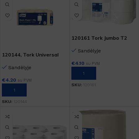
120161 Tork Jumbo T2
Sandėlyje
120144, Tork Universal
Mini Centerfeed 310 M1
€
4.10
su PVM
Sandėlyje
Į KREPŠELĮ
€
4.20
su PVM
SKU:
120161
Į KREPŠELĮ
SKU:
120144