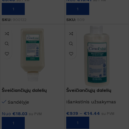
Į KREPŠELĮ
Į KREPŠELĮ
SKU:
900132
SKU:
509
Šveičiančiųjų dalelių
Šveičiančiųjų dalelių
turintis rankų prausiklis
turintis rankų prausiklis
Išankstinis užsakymas
Sandėlyje
"CimoExtra" 2000 ml
"CimoExtra" 500 ml
€
9.19
–
€
14.44
Nuo
€
18.03
su PVM
su PVM
PASIRINKTI SAVYBES
Į KREPŠELĮ