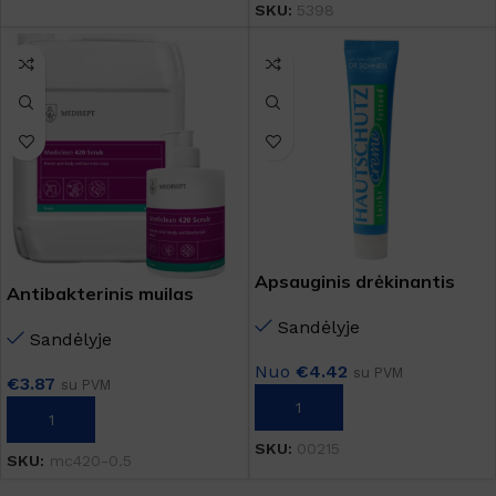
SKU:
5398
Apsauginis drėkinantis
Antibakterinis muilas
rankų kremas
rankoms Mediclean 420
Sandėlyje
Sandėlyje
Nuo
€
4.42
su PVM
€
3.87
su PVM
Į KREPŠELĮ
Į KREPŠELĮ
SKU:
00215
SKU:
mc420-0.5