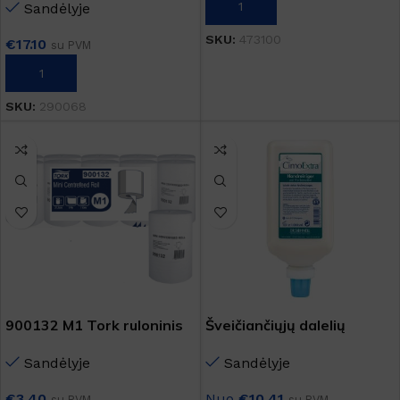
Į KREPŠELĮ
Sandėlyje
SKU:
473100
€
17.10
su PVM
Į KREPŠELĮ
SKU:
290068
900132 M1 Tork ruloninis
Šveičiančiųjų dalelių
popierius
turintis rankų prausiklis
Sandėlyje
Sandėlyje
"CimoExtra" 1000 ml
skirtas V10 dozatoriui
€
3.40
Nuo
€
10.41
su PVM
su PVM