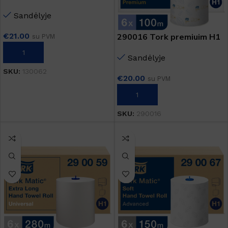
popierius Tork Advanced
Sandėlyje
Performance 430 W1/W2
€
21.00
290016 Tork premiuim H1
su PVM
Į KREPŠELĮ
Sandėlyje
SKU:
130062
€
20.00
su PVM
Į KREPŠELĮ
SKU:
290016