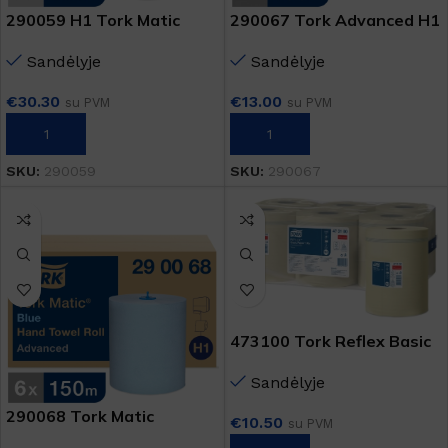
290059 H1 Tork Matic
290067 Tork Advanced H1
Sandėlyje
Sandėlyje
€
30.30
€
13.00
su PVM
su PVM
Į KREPŠELĮ
Į KREPŠELĮ
SKU:
290059
SKU:
290067
473100 Tork Reflex Basic
M4
Sandėlyje
290068 Tork Matic
€
10.50
su PVM
Advanced H1 mėlynas