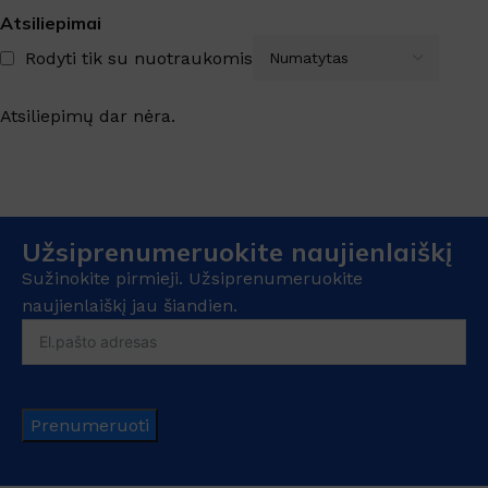
Atsiliepimai
Rodyti tik su nuotraukomis
Atsiliepimų dar nėra.
Užsiprenumeruokite naujienlaiškį
Sužinokite pirmieji. Užsiprenumeruokite
naujienlaiškį jau šiandien.
Prenumeruoti