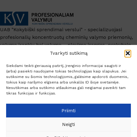
UAB "Kokybiški sprendimai verslui" - specializuojasi
profesionalių koncentruotų cheminių valymo priemonių,
valymo įrankių bei valymo – plovimo įrangos prekyboje.
+370 6209 6445
Tvarkyti sutikimą
info@ksv.lt
Siekdami teikti geriausią patirtį, įrenginio informacijai saugoti ir
(arba) pasiekti naudojame tokias technologijas kaip slapukus. Jei
Naudinga
sutiksime su šiomis technologijomis, galėsime apdoroti duomenis,
tokius kaip naršymo elgsena arba unikalūs ID šioje svetainėje.
Paskyra
Nesutikimas arba sutikimo atšaukimas gali neigiamai paveikti tam
Socialiniai kontaktai
tikras funkcijas ir funkcijas.
Priimti
Neigti
© 2026 Profesionaliam valymui.