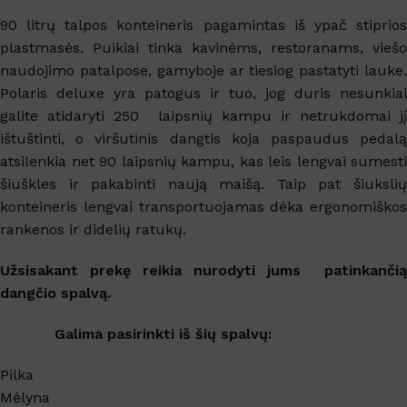
90 litrų talpos konteineris pagamintas iš ypač stiprios
plastmasės. Puikiai tinka kavinėms, restoranams, viešo
naudojimo patalpose, gamyboje ar tiesiog pastatyti lauke.
Polaris deluxe yra patogus ir tuo, jog duris nesunkiai
galite atidaryti 250 laipsnių kampu ir netrukdomai jį
ištuštinti, o viršutinis dangtis koja paspaudus pedalą
atsilenkia net 90 laipsnių kampu, kas leis lengvai sumesti
šiuškles ir pakabinti naują maišą. Taip pat šiukslių
konteineris lengvai transportuojamas dėka ergonomiškos
rankenos ir didelių ratukų.
Užsisakant prekę reikia nurodyti jums patinkančią
dangčio spalvą.
Galima pasirinkti iš šių spalvų:
Pilka
Mėlyna