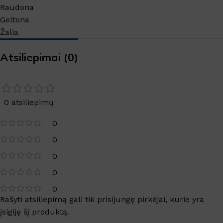
Raudona
Geltona
Žalia
Atsiliepimai (0)
0 atsiliepimų
0
0
0
0
0
Rašyti atsiliepimą gali tik prisijungę pirkėjai, kurie yra
įsigiję šį produktą.