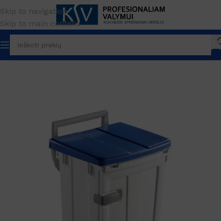
Skip to navigation
Skip to main content
Pradžia
Atliekų tvarkymas
Šiukšliadėžės