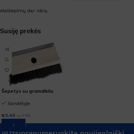
Atsiliepimų dar nėra.
Susiję prekės
Šepetys su gramdikliu
Sandėlyje
€
3.45
su PVM
Į KREPŠELĮ
Užsiprenumeruokite naujienlaiškį