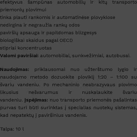
efektyvus šampūnas automobilių ir kitų transporto
priemonių plovimui
tinka plauti rankomis ir automatinėse plovyklose
nedirgina ir negraužia rankų odos
paviršių apsauga ir papildomas blizgesys
biologiškai skaidus pagal OECD
stipriai koncentruotas
Valomi paviršiai:
automobiliai, sunkvežimiai, autobusai.
Naudojimas:
priklausomai nuo užterštumo lygio ir
naudojamo metodo dozuokite ploviklį 1:20 – 1:100 su
švariu vandeniu. Po mechaninio neabrazyvaus plovimo
likusius nešvarumus ir nuskalaukite švariu
vandeniu.
Įspėjimas:
nuo transporto priemonės pašalintas
purvas turi būti surinktas į specialias nuotekų sistemas,
kad nepatektų į paviršinius vandenis.
Talpa: 10 l