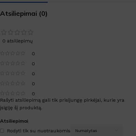
Atsiliepimai (0)
0 atsiliepimų
0
0
0
0
0
Rašyti atsiliepimą gali tik prisijungę pirkėjai, kurie yra
įsigiję šį produktą.
Atsiliepimai
Rodyti tik su nuotraukomis