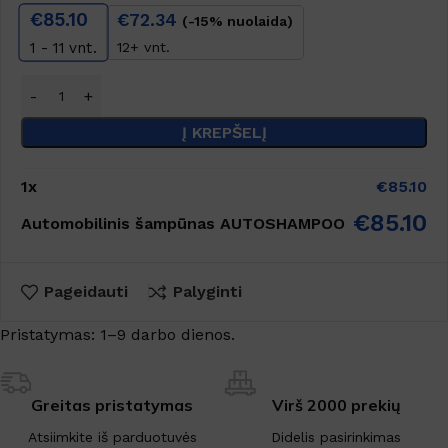
€
85.10
€
72.34
(-15% nuolaida)
12+ vnt.
1 - 11
vnt.
Į KREPŠELĮ
1
x
€
85.10
€
85.10
Automobilinis šampūnas AUTOSHAMPOO
Pageidauti
Palyginti
Pristatymas: 1–9 darbo dienos.
Greitas pristatymas
Virš 2000 prekių
Atsiimkite iš parduotuvės
Didelis pasirinkimas