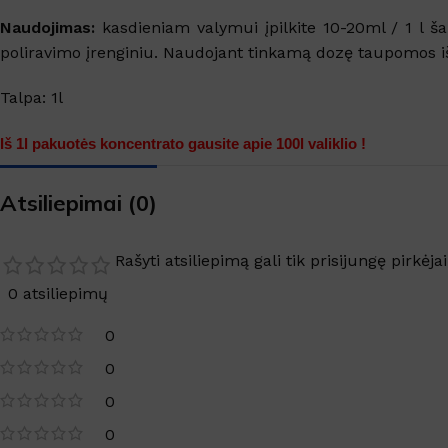
Naudojimas:
kasdieniam valymui įpilkite 10-20ml / 1 l šal
poliravimo įrenginiu. Naudojant tinkamą dozę taupomos iš
Talpa: 1l
Iš 1l pakuotės koncentrato gausite apie 100l valiklio !
Atsiliepimai (0)
Rašyti atsiliepimą gali tik prisijungę pirkėjai
0 atsiliepimų
0
0
0
0