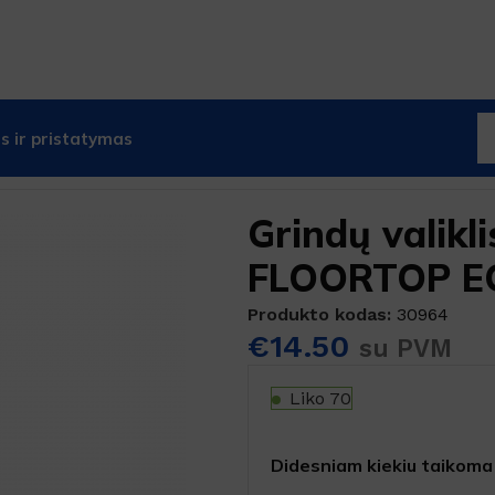
 ir pristatymas
nėms
Grindų valiklis ir apsauga FLOORTOP ECO
Grindų valikl
FLOORTOP E
Produkto kodas:
30964
€
14.50
su PVM
Liko 70
Didesniam kiekiu taikoma