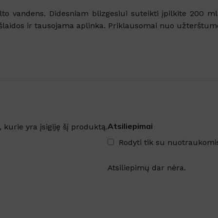
DYDIS
35cm
,
45cm
SKU:
304913
to vandens. Didesniam blizgesiui suteikti įpilkite 200 ml
laidos ir tausojama aplinka. Priklausomai nuo užterštumo 
DYDIS
12L
,
3L
,
5L
Atsiliepimai
, kurie yra įsigiję šį produktą.
Rodyti tik su nuotraukomi
Atsiliepimų dar nėra.