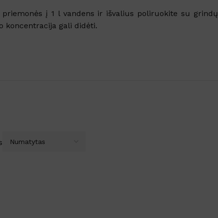
SKU:
259513
DOVANA
 priemonės į 1 l vandens ir išvalius poliruokite su grindų
koncentracija gali didėti.
DYDIS
12L
,
3L
,
5L
Rankų gelis su 70% alkoholio
s