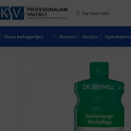
Skip to navigation
Kur mus rasti
Skip to main content
Visos kategorijos
Nuoma
Akcijos
Apmokėjimas
Pradžia
PREKĖS ŽENKLAS
Dr. Schnell
Alergiškiems žmo