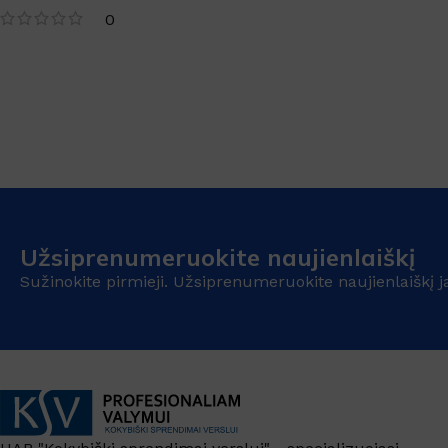
0
Užsiprenumeruokite naujienlaiškį
Sužinokite pirmieji. Užsiprenumeruokite naujienlaiškį j