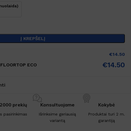
nuolaida)
Į KREPŠELĮ
€
14.50
€
14.50
ga FLOORTOP ECO
nti
 2000 prekių
Konsultuojame
Kokybė
is pasirinkimas
Išrinksime geriausią
Produktai turi 2 m.
variantą
garantiją