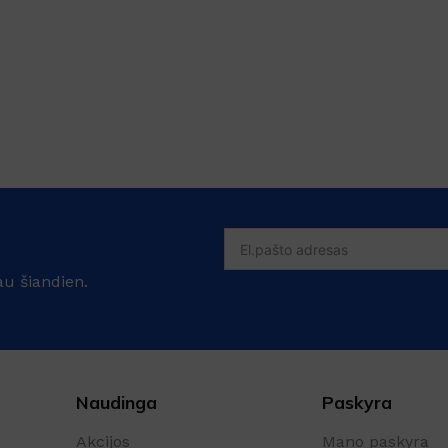
au šiandien.
Naudinga
Paskyra
Akcijos
Mano paskyra