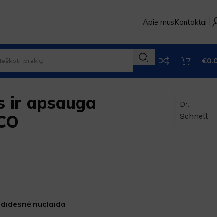
Apie mus
Kontaktai
€
0.
is ir apsauga
Dr.
CO
Schnell
 didesnė nuolaida