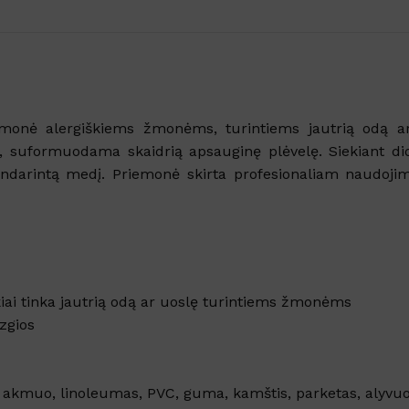
onė alergiškiems žmonėms, turintiems jautrią odą ar 
suformuodama skaidrią apsauginę plėvelę. Siekiant dide
darintą medį. Priemonė skirta profesionaliam naudojimui
Šaldytuve kvapus naikina
emulsija GEL FRIGO
ikiai tinka jautrią odą ar uoslę turintiems žmonėms
Sandėlyje
izgios
Nuo
€
5.61
su PVM
Į KREPŠELĮ
us akmuo, linoleumas, PVC, guma, kamštis, parketas, alyvu