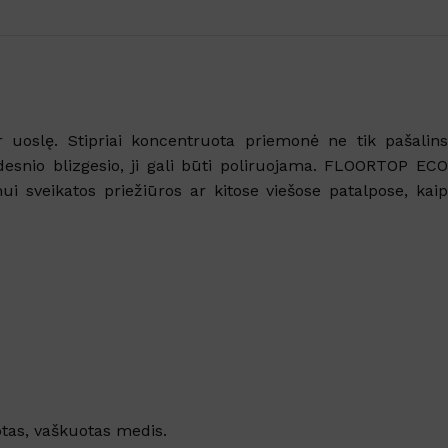
uoslę. Stipriai koncentruota priemonė ne tik pašalins
snio blizgesio, ji gali būti poliruojama. FLOORTOP ECO
 sveikatos priežiūros ar kitose viešose patalpose, kaip
Šarminis tepalų valiklis ALKA
9000
Žalvario, va
nti
KVAPAS
KVAPAS
Sandėlyje
Sandėlyj
Nuo
€
138.30
su PVM
Žalios arbatos
,
Acai berry
,
Awake
,
Bl
Nuo
€
7.65
Amber
,
Lavander
,
Miško
,
Tea
Magic
,
Mu
Į KREPŠELĮ
pearls
Romance
Į KREPŠELĮ
otas, vaškuotas medis.
SKU:
5382