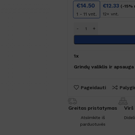
€
14.50
€
12.33
(-15% 
12+ vnt.
1 - 11
vnt.
1
x
Grindų valiklis ir apsau
Pageidauti
Palygi
Greitas pristatymas
Virš
Atsiimkite iš
Didel
parduotuvės