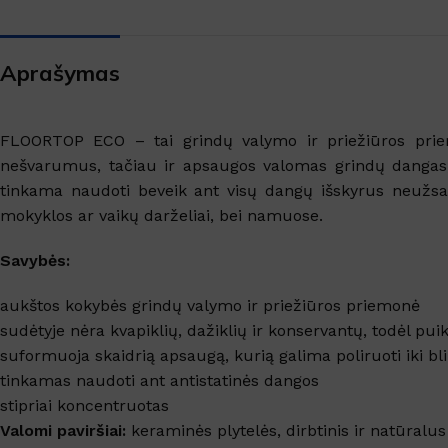
SANITARINĖS PATALPOS
Virtuvės valikliai
Aprašymas
Valikliai
Grindys, paviršiai
FLOORTOP ECO – tai grindų valymo ir priežiūros priem
Grindų apsauga
nešvarumus, tačiau ir apsaugos valomas grindų dangas, 
Langai, veidrodžiai
tinkama naudoti beveik ant visų dangų išskyrus neužsan
mokyklos ar vaikų darželiai, bei namuose.
TEKSTILĖS VALYMAS
Savybės:
Kilimų valymas
aukštos kokybės grindų valymo ir priežiūros priemonė
Dėmių valikliai
sudėtyje nėra kvapiklių, dažiklių ir konservantų, todėl pu
Skalbimo priemonės
suformuoja skaidrią apsaugą, kurią galima poliruoti iki bl
tinkamas naudoti ant antistatinės dangos
stipriai koncentruotas
Valomi paviršiai:
keraminės plytelės, dirbtinis ir natūral