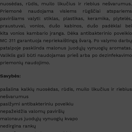
nuosėdas, rūdis, muilo likučius ir riebius nešvarumus.
Priemonė naudojama visiems rūgščiai atspariems
paviršiams valyti: stiklas, plastikas, keramika, plytelės,
praustuvai, vonios, dušo kabinos, dušo padėklai bei
kita vonios kambario įranga. Dėka antibakterinio poveikio
MC 311 garantuoja nepriekaištingą švarą. Po valymo darbų
patalpoje pasklinda malonus juodųjų vynuogių aromatas.
Valiklis gali būti naudojamas prieš arba po dezinfekavimo
priemonių naudojimo.
Savybės:
pašalina kalkių nuosėdas, rūdis, muilo likučius ir riebius
nešvarumus
pasižymi antibakteriniu poveikiu
nepažeidžia valomų paviršių
malonaus juodųjų vynuogių kvapo
nedirgina rankų