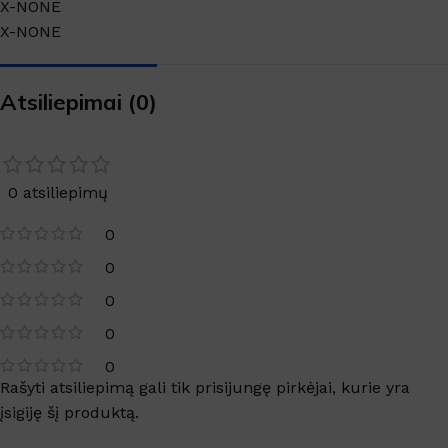
X-NONE
X-NONE
Atsiliepimai (0)
0 atsiliepimų
0
0
0
0
0
Rašyti atsiliepimą gali tik prisijungę pirkėjai, kurie yra
įsigiję šį produktą.