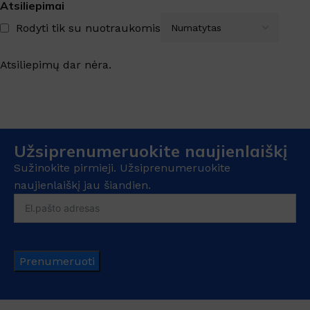
Atsiliepimai
Rodyti tik su nuotraukomis
Atsiliepimų dar nėra.
Užsiprenumeruokite naujienlaiškį
Sužinokite pirmieji. Užsiprenumeruokite
naujienlaiškį jau šiandien.
Prenumeruoti