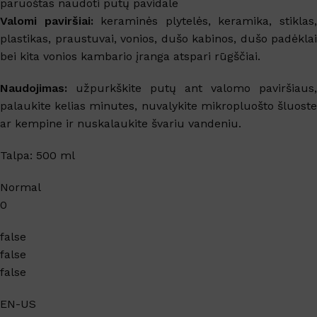
paruoštas naudoti putų pavidale
Valomi paviršiai:
keraminės plytelės, keramika, stiklas
plastikas,
praustuvai, vonios, dušo kabinos, dušo padėklai
bei kita
vonios kambario įranga atspari rūgščiai.
Naudojimas:
užpurkškite putų ant valomo paviršiaus,
palaukite kelias minutes, nuvalykite mikropluošto šluoste
ar kempine ir nuskalaukite švariu vandeniu.
Talpa: 500 ml
Normal
0
false
false
false
EN-US