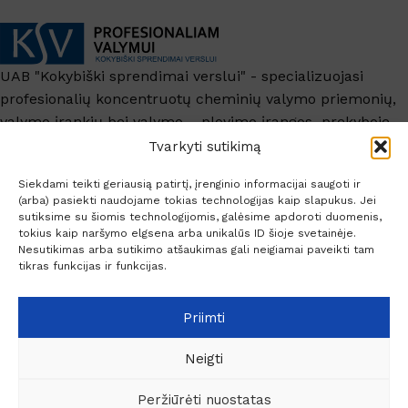
UAB "Kokybiški sprendimai verslui" - specializuojasi
profesionalių koncentruotų cheminių valymo priemonių,
valymo įrankių bei valymo – plovimo įrangos prekyboje.
+370 6209 6445
Tvarkyti sutikimą
info@ksv.lt
Siekdami teikti geriausią patirtį, įrenginio informacijai saugoti ir
(arba) pasiekti naudojame tokias technologijas kaip slapukus. Jei
Naudinga
sutiksime su šiomis technologijomis, galėsime apdoroti duomenis,
tokius kaip naršymo elgsena arba unikalūs ID šioje svetainėje.
Paskyra
Nesutikimas arba sutikimo atšaukimas gali neigiamai paveikti tam
Socialiniai kontaktai
tikras funkcijas ir funkcijas.
Priimti
Neigti
© 2026 Profesionaliam valymui.
Kalkių
Peržiūrėti nuostatas