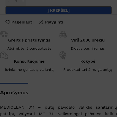
Į KREPŠELĮ
Pageidauti
Palyginti
Greitas pristatymas
Virš 2000 prekių
Atsiimkite iš parduotuvės
Didelis pasirinkimas
Konsultuojame
Kokybė
Išrinksime geriausią variantą
Produktai turi 2 m. garantiją
Aprašymas
MEDICLEAN 311 – putų pavidalo valiklis sanitarinių
patalpų valymui. MC 311 veiksmingai pašalina kalkių