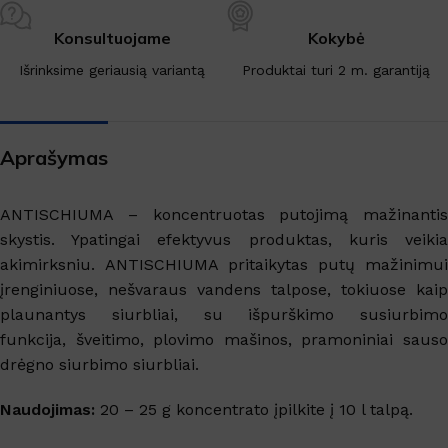
Konsultuojame
Kokybė
Išrinksime geriausią variantą
Produktai turi 2 m. garantiją
Aprašymas
ANTISCHIUMA – koncentruotas putojimą mažinantis
skystis. Ypatingai efektyvus produktas, kuris veikia
akimirksniu. ANTISCHIUMA pritaikytas putų mažinimui
įrenginiuose, nešvaraus vandens talpose, tokiuose kaip
plaunantys siurbliai, su išpurškimo susiurbimo
funkcija, šveitimo, plovimo mašinos, pramoniniai sauso
drėgno siurbimo siurbliai.
Naudojimas:
20 – 25 g koncentrato įpilkite į 10 l talpą.