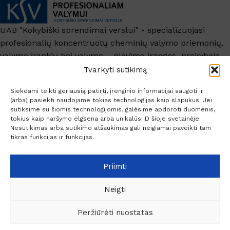
UAB "Kokybiški sprendimai verslui" - specializuojasi
profesionalių koncentruotų cheminių valymo priemonių,
valymo įrankių bei valymo – plovimo įrangos prekyboje.
+370 6209 6445
Tvarkyti sutikimą
info@ksv.lt
Siekdami teikti geriausią patirtį, įrenginio informacijai saugoti ir
(arba) pasiekti naudojame tokias technologijas kaip slapukus. Jei
Naudinga
sutiksime su šiomis technologijomis, galėsime apdoroti duomenis,
tokius kaip naršymo elgsena arba unikalūs ID šioje svetainėje.
Paskyra
Nesutikimas arba sutikimo atšaukimas gali neigiamai paveikti tam
Socialiniai kontaktai
tikras funkcijas ir funkcijas.
Priimti
Didesniam kiekiu taikoma 
Neigti
© 2026 Profesionaliam valymui.
€
63.80
€
54.23
(-15% 
12+ vnt.
1 - 11
vnt.
Peržiūrėti nuostatas
Putas
€
63.80
mažinantis
0