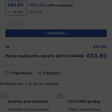
€
63.80
€
54.23
(-15% nuolaida)
12+ vnt.
1 - 11
vnt.
Į KREPŠELĮ
1
x
€
63.80
€
63.80
Putas mažinantis skystis ANTISCHIUMA
Pageidauti
Palyginti
Pristatymas: 1–9 darbo dienos.
Greitas pristatymas
Virš 2000 prekių
Atsiimkite iš parduotuvės
Didelis pasirinkimas