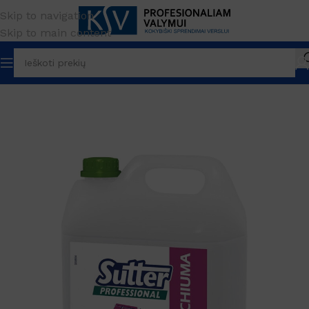
Skip to navigation
Skip to main content
žia
PREKĖS ŽENKLAS
Sutter professional
Grindų valymui