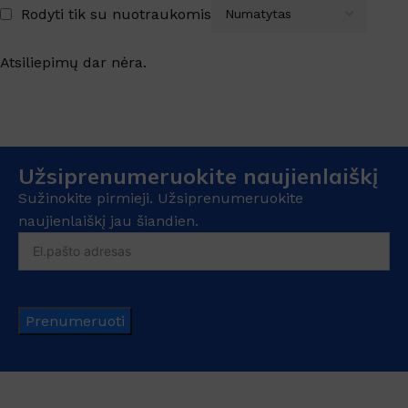
Rodyti tik su nuotraukomis
Atsiliepimų dar nėra.
Užsiprenumeruokite naujienlaiškį
Sužinokite pirmieji. Užsiprenumeruokite
naujienlaiškį jau šiandien.
Prenumeruoti