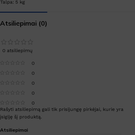
Talpa: 5 kg
Atsiliepimai (0)
0 atsiliepimų
0
0
0
0
0
Rašyti atsiliepimą gali tik prisijungę pirkėjai, kurie yra
įsigiję šį produktą.
Atsiliepimai