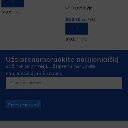
Į KREPŠELĮ
Sandėlyje
SKU:
F305
€
53.70
su PVM
Į KREPŠELĮ
SKU:
44012
Užsiprenumeruokite naujienlaiškį
Sužinokite pirmieji. Užsiprenumeruokite
naujienlaiškį jau šiandien.
Prenumeruoti