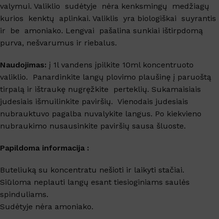
valymui. Valiklio sudėtyje nėra kenksmingų medžiagų
kurios kenktų aplinkai. Valiklis yra biologiškai suyrantis
ir be amoniako. Lengvai pašalina sunkiai ištirpdomą
purva, nešvarumus ir riebalus.
Naudojimas:
į 1l vandens įpilkite 10ml koncentruoto
valiklio. Panardinkite langų plovimo plaušinę į paruoštą
tirpalą ir ištraukę nugręžkite perteklių. Sukamaisiais
judesiais išmuilinkite paviršių. Vienodais judesiais
nubrauktuvo pagalba nuvalykite langus. Po kiekvieno
nubraukimo nusausinkite paviršių sausa šluoste.
Papildoma informacija :
Buteliuką su koncentratu nešioti ir laikyti stačiai.
Siūloma neplauti langų esant tiesioginiams saulės
spinduliams.
Sudėtyje nėra amoniako.