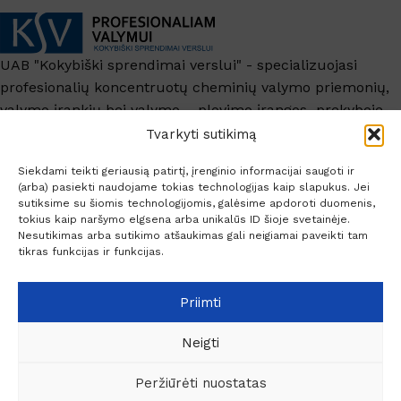
UAB "Kokybiški sprendimai verslui" - specializuojasi
profesionalių koncentruotų cheminių valymo priemonių,
valymo įrankių bei valymo – plovimo įrangos prekyboje.
+370 6209 6445
Tvarkyti sutikimą
info@ksv.lt
Siekdami teikti geriausią patirtį, įrenginio informacijai saugoti ir
(arba) pasiekti naudojame tokias technologijas kaip slapukus. Jei
Naudinga
sutiksime su šiomis technologijomis, galėsime apdoroti duomenis,
tokius kaip naršymo elgsena arba unikalūs ID šioje svetainėje.
Paskyra
Nesutikimas arba sutikimo atšaukimas gali neigiamai paveikti tam
Socialiniai kontaktai
tikras funkcijas ir funkcijas.
Priimti
Neigti
© 2026 Profesionaliam valymui.
Peržiūrėti nuostatas
Stipriai