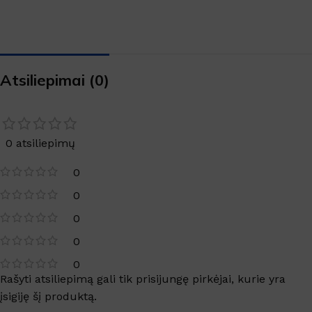
Atsiliepimai (0)
0 atsiliepimų
0
0
0
0
0
Rašyti atsiliepimą gali tik prisijungę pirkėjai, kurie yra
įsigiję šį produktą.