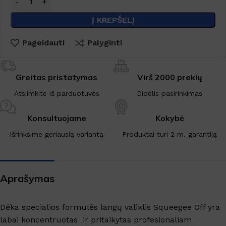
Į KREPŠELĮ
Pageidauti
Palyginti
Greitas pristatymas
Virš 2000 prekių
Atsiimkite iš parduotuvės
Didelis pasirinkimas
Konsultuojame
Kokybė
Išrinksime geriausią variantą
Produktai turi 2 m. garantiją
Aprašymas
Dėka specialios formulės langų valiklis Squeegee Off yra
labai koncentruotas ir pritaikytas profesionaliam