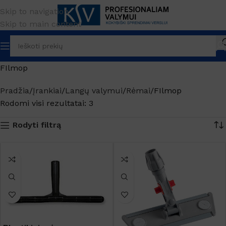
Skip to navigation
Skip to main content
FIlmop
Pradžia
Įrankiai
Langų valymui
Rėmai
FIlmop
Rodomi visi rezultatai: 3
Rodyti filtrą