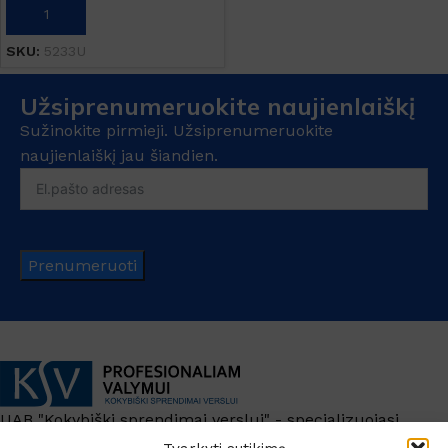
Į KREPŠELĮ
SKU:
5233U
Užsiprenumeruokite naujienlaiškį
Sužinokite pirmieji. Užsiprenumeruokite
naujienlaiškį jau šiandien.
Prenumeruoti
UAB "Kokybiški sprendimai verslui" - specializuojasi
profesionalių koncentruotų cheminių valymo priemonių,