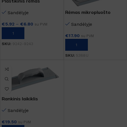
Plastikinis rėmas
plaušinėms
Rėmas mikropluošto
Sandėlyje
šluostei
€
5.92
–
€
6.80
Sandėlyje
su PVM
PASIRINKTI SAVYBES
€
17.90
su PVM
SKU:
9242-9243
Į KREPŠELĮ
SKU:
5388U
Rankinis laikiklis
mikropluošto šluostui
Sandėlyje
€
19.50
su PVM