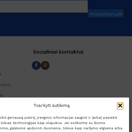
Prenumeruoti
Socialiniai kontaktai
a
rašas
ja
lės
Tvarkyti sutikimą
kti geriausią patirtį, įrenginio informacijai saugoti ir (arba) pasiekti
okias technologijas kaip slapukus. Jei sutiksime su šiomis
jomis, galėsime apdoroti duomenis, tokius kaip naršymo elgsena arba