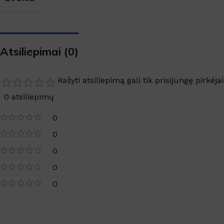
Atsiliepimai (0)
Rašyti atsiliepimą gali tik prisijungę pirkėjai
0 atsiliepimų
0
0
0
0
0