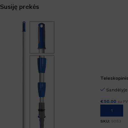
Susiję prekės
Teleskopinis
Sandėlyje
€
50.00
su P
Į KREPŠELĮ
SKU:
9083