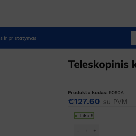
 ir pristatymas
 teleskopiniai kotai
Teleskopinis kotas 11 metrų
Teleskopinis 
Produkto kodas:
9090A
€
127.60
su PVM
Liko 5