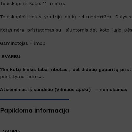
SANITARINĖS PATALPOS
Teleskopinis kotas 11 metrų.
Virtuvės valikliai
Teleskopinis kotas yra trijų dalių : 4 m+4m+3m . Dalys 
Valikliai
Kotas nėra pristatomas su siuntomis dėl koto ilgio. Dės 
Grindys, paviršiai
Grindų apsauga
Gaminotojas Filmop
Langai, veidrodžiai
SVARBU
11m kotų kiekis labai ribotas , dėl didelių gabaritų p
TEKSTILĖS VALYMAS
pristatymo adresą.
Kilimų valymas
Atsiėmimas iš sandėlio (Vilniaus apskr) – nemokamas
Dėmių valikliai
Skalbimo priemonės
Papildoma informacija
SVORIS