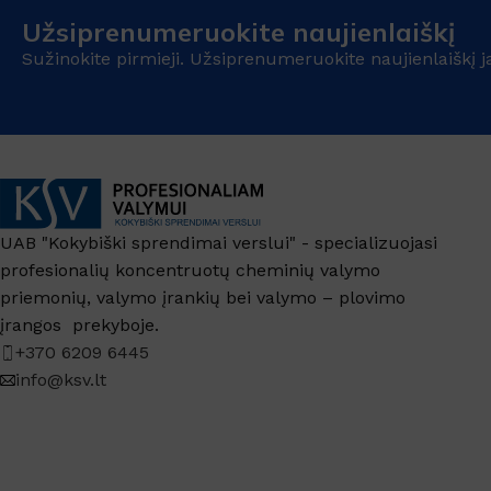
Užsiprenumeruokite naujienlaiškį
Sužinokite pirmieji. Užsiprenumeruokite naujienlaiškį j
UAB "Kokybiški sprendimai verslui" - specializuojasi
profesionalių koncentruotų cheminių valymo
priemonių, valymo įrankių bei valymo – plovimo
įrangos prekyboje.
+370 6209 6445
info@ksv.lt