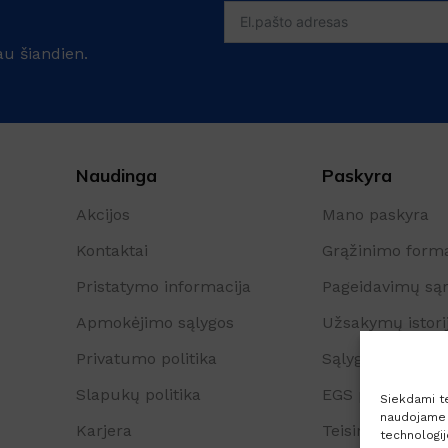
au šiandien.
Naudinga
Paskyra
Akcijos
Mano paskyra
Kontaktai
Grąžinimo form
Pristatymo informacija
Pageidavimų są
Apmokėjimo sąlygos
Užsakymų istori
Privatumo politika
Sąlygos ir taisyk
Slapukų politika
EGS platforma
Siekdami tei
naudojame t
Karjera
Teisinė pastaba
technologi