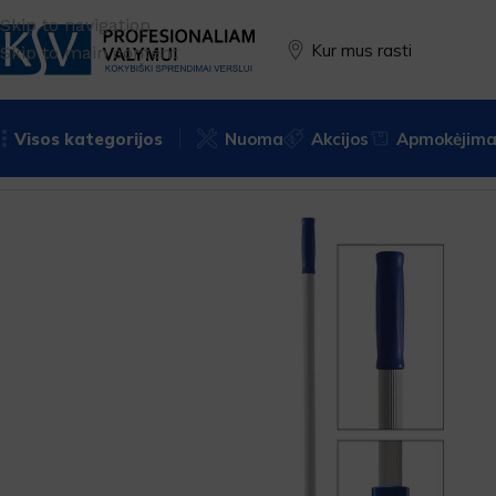
Skip to navigation
Kur mus rasti
Skip to main content
Visos kategorijos
Nuoma
Akcijos
Apmokėjimas
Pradžia
Įrankiai
Langų valymui
Teleskopiniai kotai
Filmop