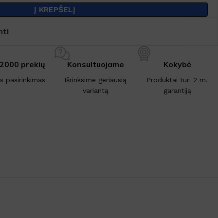
Į KREPŠELĮ
nti
 2000 prekių
Konsultuojame
Kokybė
is pasirinkimas
Išrinksime geriausią
Produktai turi 2 m.
variantą
garantiją