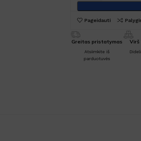
Pageidauti
Palygi
Greitas pristatymas
Virš
Atsiimkite iš
Didel
parduotuvės