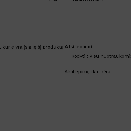
DYDIS
35cm
,
45cm
SKU:
304913
DYDIS
12L
,
3L
,
5L
Atsiliepimai
, kurie yra įsigiję šį produktą.
Rodyti tik su nuotraukomi
Atsiliepimų dar nėra.