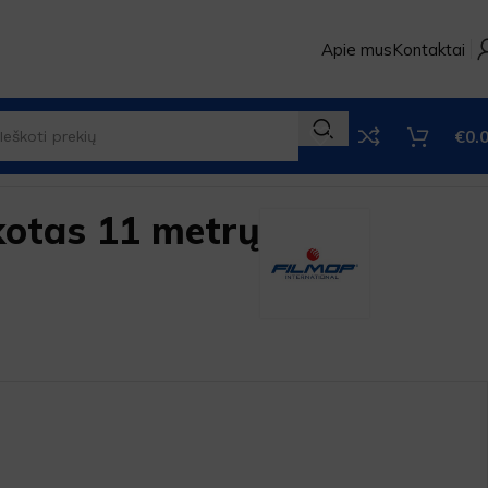
Apie mus
Kontaktai
€
0.
kotas 11 metrų