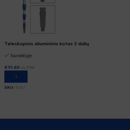
Teleskopinis aliumininis kotas 3 dalių
Sandėlyje
€
51.60
su PVM
Į KREPŠELĮ
SKU:
9087