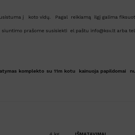
susistuma į koto vidų. Pagal reikiamą ilgį galima fiksu
siuntimo prašome susisiekti el paštu info@ksv.lt arba te
ristatymas komplekto su 11m kotu kainuoja papildomai n
Šaldytuve kvapus naikina
emulsija GEL FRIGO
Sandėlyje
Nuo
€
5.61
su PVM
Į KREPŠELĮ
IŠMATAVIMAI
4 kg