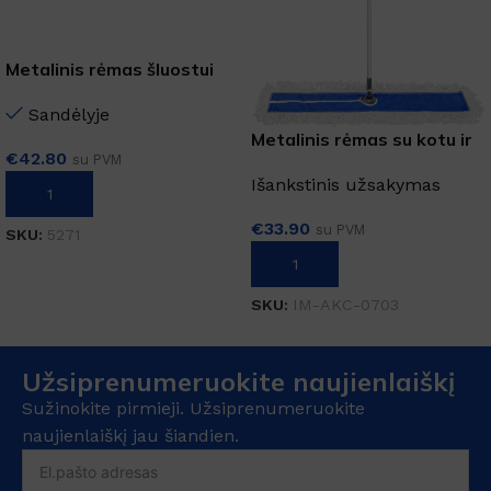
Metalinis rėmas šluostui
110 cm
Sandėlyje
Metalinis rėmas su kotu ir
€
42.80
su PVM
grindų šluostu 110 cm
Išankstinis užsakymas
Į KREPŠELĮ
€
33.90
su PVM
SKU:
5271
Į KREPŠELĮ
SKU:
IM-AKC-0703
Užsiprenumeruokite naujienlaiškį
Sužinokite pirmieji. Užsiprenumeruokite
naujienlaiškį jau šiandien.