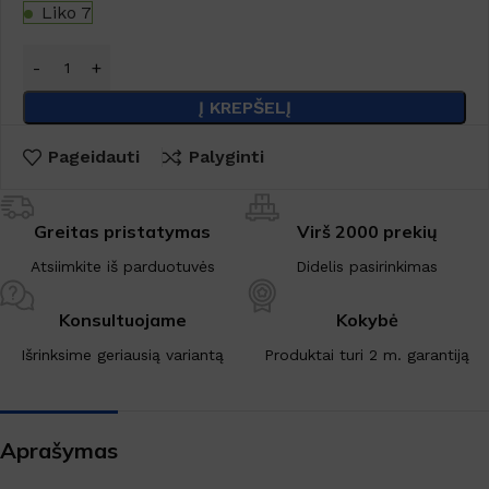
Liko 7
Į KREPŠELĮ
Pageidauti
Palyginti
Greitas pristatymas
Virš 2000 prekių
Atsiimkite iš parduotuvės
Didelis pasirinkimas
Konsultuojame
Kokybė
Išrinksime geriausią variantą
Produktai turi 2 m. garantiją
Aprašymas