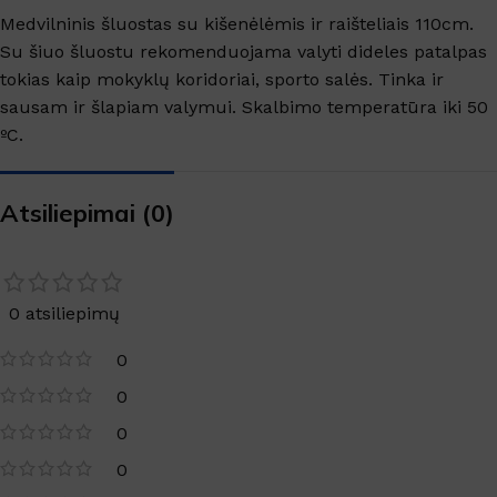
Medvilninis šluostas su kišenėlėmis ir raišteliais 110cm.
Su šiuo šluostu rekomenduojama valyti dideles patalpas
tokias kaip mokyklų koridoriai, sporto salės. Tinka ir
sausam ir šlapiam valymui. Skalbimo temperatūra iki 50
ºC.
Atsiliepimai (0)
0 atsiliepimų
0
0
0
0