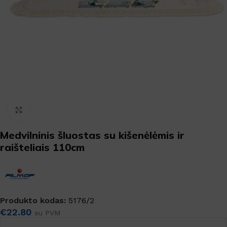
Padidinti
Medvilninis šluostas su kišenėlėmis ir
raišteliais 110cm
Produkto kodas:
5176/2
€
22.80
su PVM