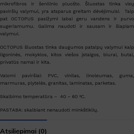
mikrofibros ir šenilinio pluošto. Šluostas tinka visų
paviršių valymui, yra atsparus greitam dėvėjimuisi. Taip
pat OCTOPUS pasižymi labai geru vandens ir purvo
sugeriamumu. Galima naudoti ir sausam ir šlapiam
valymui.
OCTOPUS šluostas tinka daugumos patalpų valymui kaip
ligoninės, mokyklos, kitos viešos įstaigos, biurai, butai,
privatūs namai ir kita.
Valomi paviršiai: PVC, vinilas, linoleumas, guma,
marmuras, plytelės, granitas, laminatas, parketas.
Skalbimo temperatūra – 40 – 60 ºC.
PASTABA: skalbiant nenaudoti minkštiklių.
Atsiliepimai (0)