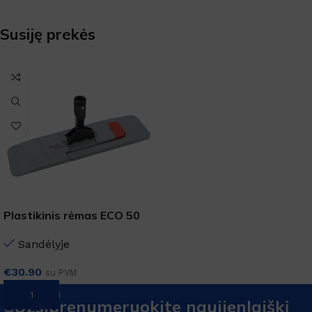
Susiję prekės
Plastikinis rėmas ECO 50
cm
Sandėlyje
€
30.90
su PVM
Į KREPŠELĮ
Užsiprenumeruokite naujienlaiškį