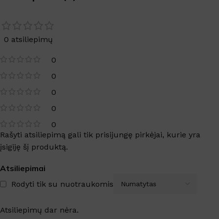
0 atsiliepimų
0
0
0
0
0
Rašyti atsiliepimą gali tik prisijungę pirkėjai, kurie yra
įsigiję šį produktą.
Atsiliepimai
Rodyti tik su nuotraukomis
Atsiliepimų dar nėra.