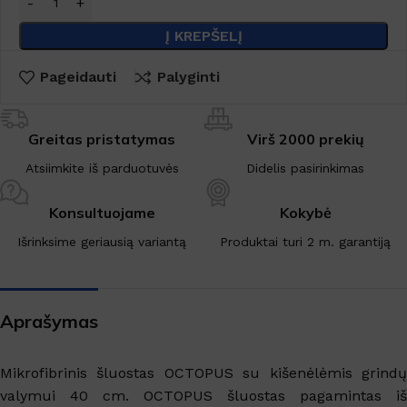
Į KREPŠELĮ
Pageidauti
Palyginti
Greitas pristatymas
Virš 2000 prekių
Atsiimkite iš parduotuvės
Didelis pasirinkimas
Konsultuojame
Kokybė
Išrinksime geriausią variantą
Produktai turi 2 m. garantiją
Aprašymas
Mikrofibrinis šluostas OCTOPUS su kišenėlėmis grindų
valymui 40 cm. OCTOPUS šluostas pagamintas iš