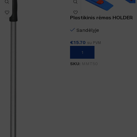
Plastikinis rėmas HOLDER
MAGNET 50 cm
Sandėlyje
€
15.70
su PVM
Į KREPŠELĮ
SKU:
MMT50