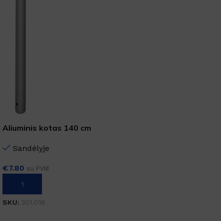
Aliuminis kotas 140 cm
Sandėlyje
€
7.80
su PVM
Į KREPŠELĮ
SKU:
301.018