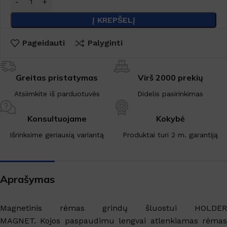
Į KREPŠELĮ
Pageidauti
Palyginti
Greitas pristatymas
Virš 2000 prekių
Atsiimkite iš parduotuvės
Didelis pasirinkimas
Konsultuojame
Kokybė
Išrinksime geriausią variantą
Produktai turi 2 m. garantiją
Aprašymas
Magnetinis rėmas grindų šluostui HOLDER
MAGNET. Kojos paspaudimu lengvai atlenkiamas rėmas