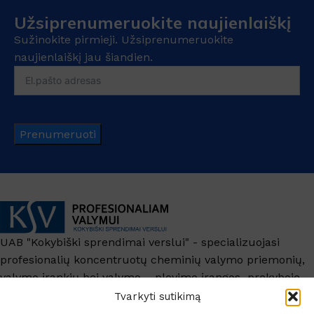
Užsiprenumeruokite naujienlaiškį
Sužinokite pirmieji. Užsiprenumeruokite
naujienlaiškį jau šiandien.
Prenumeruoti
UAB "Kokybiški sprendimai verslui" - specializuojasi
profesionalių koncentruotų cheminių valymo priemonių,
valymo įrankių bei valymo – plovimo įrangos prekyboje.
+370 6209 6445
Tvarkyti sutikimą
info@ksv.lt