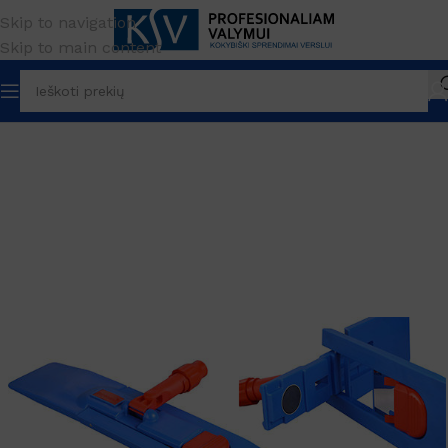
Skip to navigation
Skip to main content
Pradžia
Įrankiai
Grindų valymui
Plastikiniai rėmai
40cm