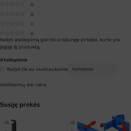
0
0
0
0
Rašyti atsiliepimą gali tik prisijungę pirkėjai, kurie yra
įsigiję šį produktą.
Atsiliepimai
Rodyti tik su nuotraukomis
Atsiliepimų dar nėra.
Susiję prekės