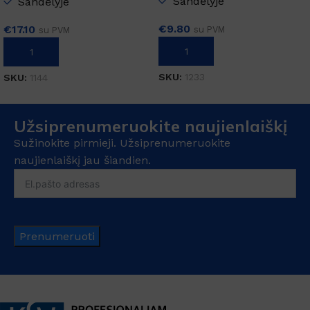
Sandėlyje
Sandėlyje
€
9.80
€
17.10
su PVM
su PVM
Į KREPŠELĮ
Į KREPŠELĮ
SKU:
1233
SKU:
1144
Užsiprenumeruokite naujienlaiškį
Sužinokite pirmieji. Užsiprenumeruokite
naujienlaiškį jau šiandien.
Prenumeruoti