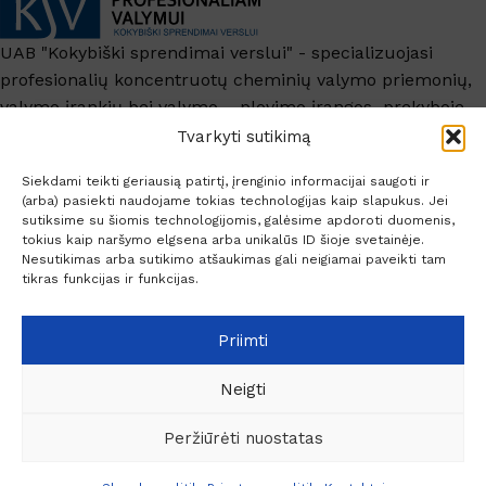
UAB "Kokybiški sprendimai verslui" - specializuojasi
profesionalių koncentruotų cheminių valymo priemonių,
valymo įrankių bei valymo – plovimo įrangos prekyboje.
+370 6209 6445
Tvarkyti sutikimą
info@ksv.lt
Siekdami teikti geriausią patirtį, įrenginio informacijai saugoti ir
(arba) pasiekti naudojame tokias technologijas kaip slapukus. Jei
Naudinga
sutiksime su šiomis technologijomis, galėsime apdoroti duomenis,
tokius kaip naršymo elgsena arba unikalūs ID šioje svetainėje.
Paskyra
Nesutikimas arba sutikimo atšaukimas gali neigiamai paveikti tam
Socialiniai kontaktai
tikras funkcijas ir funkcijas.
Priimti
Neigti
© 2026 Profesionaliam valymui.
Peržiūrėti nuostatas
Plieninė
€
13.90
rankenėlė
0
Liko