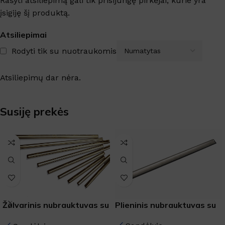
Rašyti atsiliepimą gali tik prisijungę pirkėjai, kurie yra
įsigiję šį produktą.
Atsiliepimai
Rodyti tik su nuotraukomis
Atsiliepimų dar nėra.
Susiję prekės
Plieninis nubrauktuvas su
Žalvarinis nubrauktuvas su
guma "Master"
guma "Master"