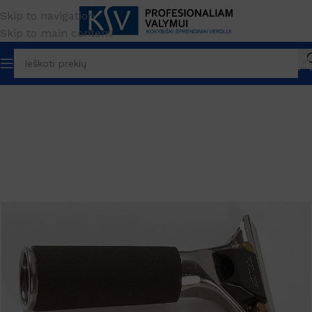
Skip to navigation
Skip to main content
Pradžia
PREKĖS ŽENKLAS
Ettore
Nubrauktuvai