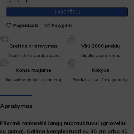
Į KREPŠELĮ
Pageidauti
Palyginti
Greitas pristatymas
Virš 2000 prekių
Atsiimkite iš parduotuvės
Didelis pasirinkimas
Konsultuojame
Kokybė
Išrinksime geriausią variantą
Produktai turi 2 m. garantiją
Aprašymas
Plieninė rankenėlė langų nubrauktuvui (grioveliui
su guma). Galima komplektuoti su 35 cm arba 45