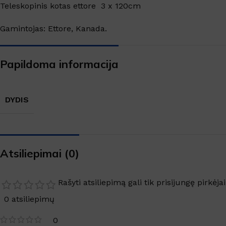
SANITARINĖS PATALPOS
Teleskopinis kotas ettore 3 x 120cm
Virtuvės valikliai
Gamintojas: Ettore, Kanada.
Valikliai
Grindys, paviršiai
Papildoma informacija
Grindų apsauga
Langai, veidrodžiai
DYDIS
TEKSTILĖS VALYMAS
Kilimų valymas
Atsiliepimai (0)
Dėmių valikliai
Skalbimo priemonės
Rašyti atsiliepimą gali tik prisijungę pirkėjai
0 atsiliepimų
0