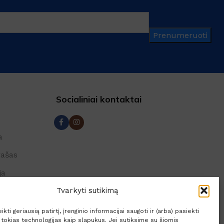
Prenumeruoti
Socialiniai kontaktai
a
rašas
ja
lės
Tvarkyti sutikimą
kti geriausią patirtį, įrenginio informacijai saugoti ir (arba) pasiekti
okias technologijas kaip slapukus. Jei sutiksime su šiomis