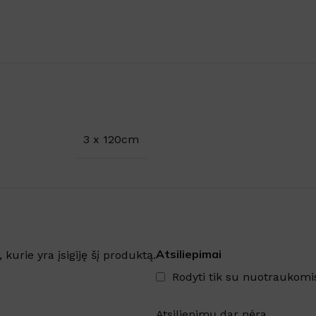
3 x 120cm
Šaldytuve kvapus naikina
emulsija GEL FRIGO
Sandėlyje
Atsiliepimai
, kurie yra įsigiję šį produktą.
Nuo
€
5.61
su PVM
Rodyti tik su nuotraukomi
Į KREPŠELĮ
Atsiliepimų dar nėra.