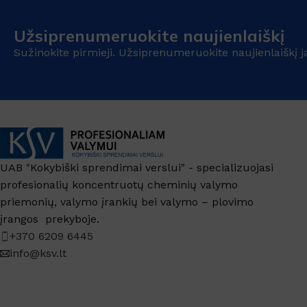
Užsiprenumeruokite naujienlaiškį
Sužinokite pirmieji. Užsiprenumeruokite naujienlaiškį j
UAB "Kokybiški sprendimai verslui" - specializuojasi
profesionalių koncentruotų cheminių valymo
priemonių, valymo įrankių bei valymo – plovimo
įrangos prekyboje.
+370 6209 6445
info@ksv.lt