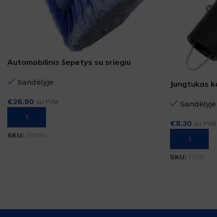
Automobilinis šepetys su sriegiu
Sandėlyje
Jungtukas k
€
26.90
su PVM
Sandėlyje
Į KREPŠELĮ
€
8.30
su PVM
SKU:
59090
Į KREPŠELĮ
SKU:
1700