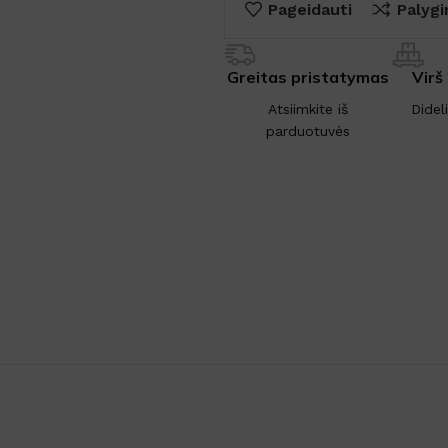
Pageidauti
Palygi
Greitas pristatymas
Virš
Atsiimkite iš
Didel
parduotuvės