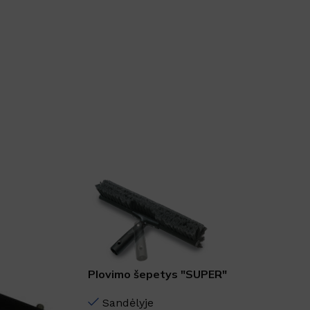
SKU:
259513
DOVANA
DYDIS
12L
,
3L
,
5L
Rankų gelis su 70% alkoholio
Plovimo šepetys "SUPER"
Sandėlyje