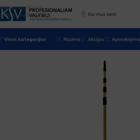
Skip to navigation
Kur mus rasti
Skip to main content
Visos kategorijos
Nuoma
Akcijos
Apmokėjimas
Pradžia
Įrankiai
Langų valymui
Teleskopiniai kotai
Ettore