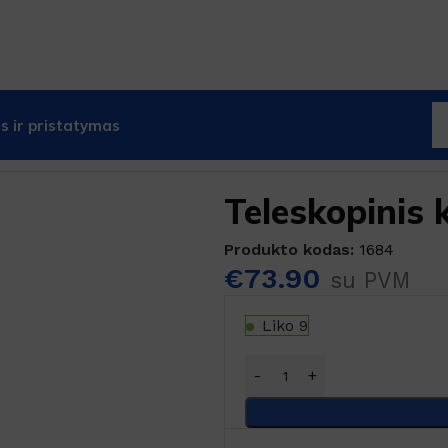
 ir pristatymas
 teleskopiniai kotai
Teleskopinis kotas 3dalių
Teleskopinis 
Produkto kodas:
1684
€
73.90
su PVM
Liko 9