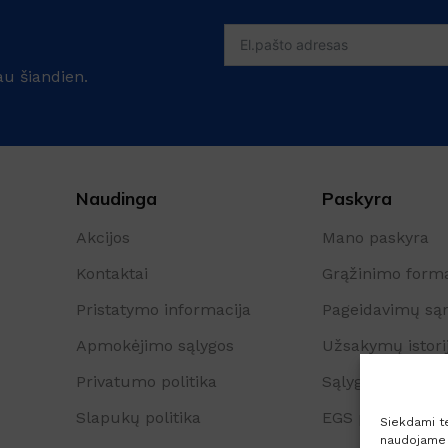
au šiandien.
Naudinga
Paskyra
Akcijos
Mano paskyra
Kontaktai
Grąžinimo form
Pristatymo informacija
Pageidavimų są
Apmokėjimo sąlygos
Užsakymų istori
Privatumo politika
Sąlygos ir taisyk
Slapukų politika
EGS platforma
Siekdami tei
naudojame t