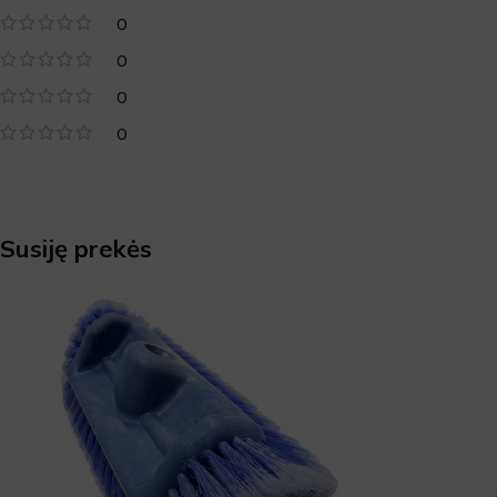
0
0
0
0
Susiję prekės