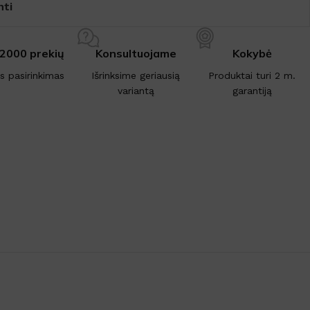
nti
 2000 prekių
Konsultuojame
Kokybė
is pasirinkimas
Išrinksime geriausią
Produktai turi 2 m.
variantą
garantiją