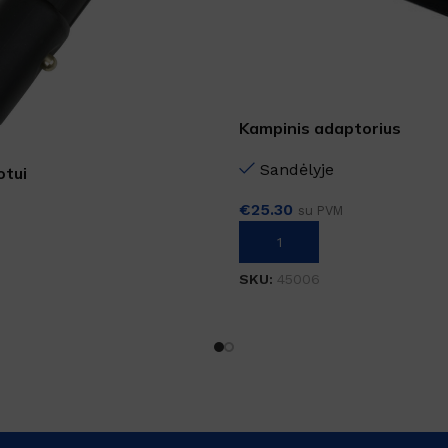
Kampinis adaptorius
Sandėlyje
otui
€
25.30
su PVM
Į KREPŠELĮ
SKU:
45006