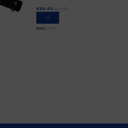
€
84.40
su PVM
Į KREPŠELĮ
SKU:
1947