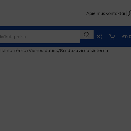
Apie mus
Kontaktai
€
0.
tikiniu rėmu
Vienos dalies
Su dozavimo sistema