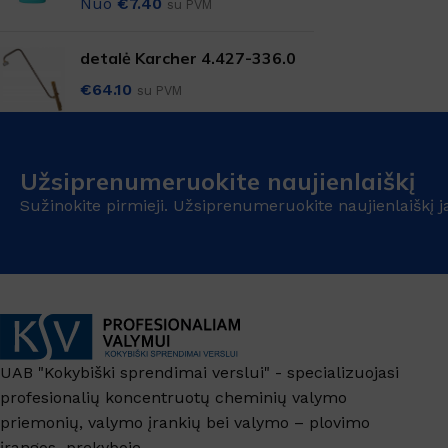
Nuo
€
7.40
su PVM
SANITARINĖS PATALPOS
Virtuvės valikliai
detalė Karcher 4.427-336.0
Valikliai
€
64.10
su PVM
Grindys, paviršiai
Grindų apsauga
Užsiprenumeruokite naujienlaiškį
Langai, veidrodžiai
Sužinokite pirmieji. Užsiprenumeruokite naujienlaiškį j
TEKSTILĖS VALYMAS
Kilimų valymas
Dėmių valikliai
Skalbimo priemonės
UAB "Kokybiški sprendimai verslui" - specializuojasi
profesionalių koncentruotų cheminių valymo
priemonių, valymo įrankių bei valymo – plovimo
įrangos prekyboje.