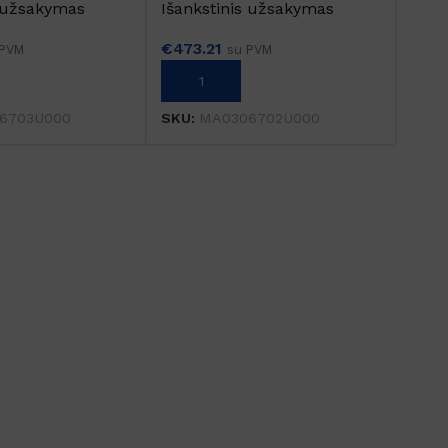
s užsakymas
Išankstinis užsakymas
€
473.21
 PVM
su PVM
Į KREPŠELĮ
6703U000
SKU:
MA0306702U000