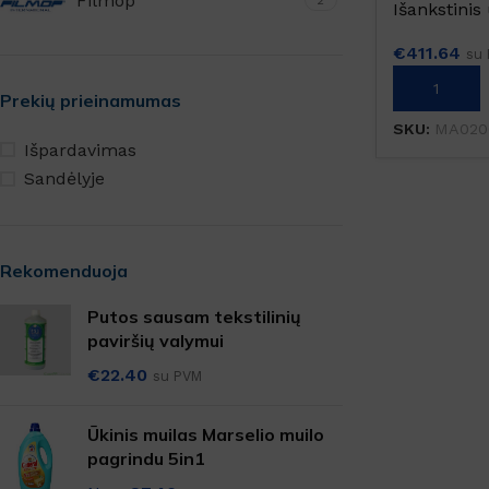
Filmop
2
Išankstini
€
411.64
su
Į KREPŠELĮ
Prekių prieinamumas
SKU:
MA020
Išpardavimas
Sandėlyje
Rekomenduoja
Putos sausam tekstilinių
paviršių valymui
€
22.40
su PVM
Ūkinis muilas Marselio muilo
pagrindu 5in1