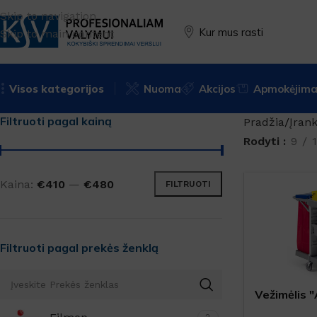
Skip to navigation
Kur mus rasti
Skip to main content
Visos kategorijos
Nuoma
Akcijos
Apmokėjimas
Filtruoti pagal kainą
Pradžia
Įrank
Rodyti
9
Kaina:
€410
—
€480
FILTRUOTI
Filtruoti pagal prekės ženklą
Vežimėlis 
0206703"