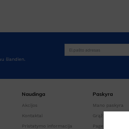
au šiandien.
Šaldytuve kvapus naikina
Naudinga
Paskyra
emulsija GEL FRIGO
Sandėlyje
Akcijos
Mano paskyra
Nuo
€
5.61
su PVM
Kontaktai
Grąžinimo form
Į KREPŠELĮ
Pristatymo informacija
Pageidavimų są