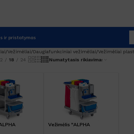
 ir pristatymas
iai
Vežimėliai
Daugiafunkciniai vežimėliai
Vežimėliai plas
12
18
24
"ALPHA
Vežimėlis "ALPHA
0306702"