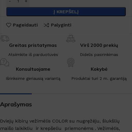
Į KREPŠELĮ
Pageidauti
Palyginti
Greitas pristatymas
Virš 2000 prekių
Atsiimkite iš parduotuvės
Didelis pasirinkimas
Konsultuojame
Kokybė
Išrinksime geriausią variantą
Produktai turi 2 m. garantiją
Aprašymas
Dviejų kibirų vežimėlis COLOR su nugręžėju, šiukšlių
maišo laikikliu ir krepšeliu priemonėms . Vežimėlis,