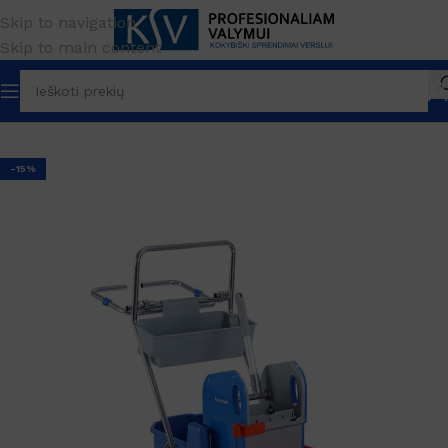
Skip to navigation
Skip to main content
Pradžia
PREKĖS ŽENKLAS
Bayersan
Valymo vežimėliai
-15%