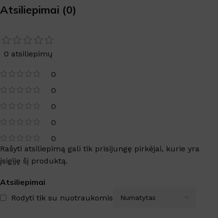
Atsiliepimai (0)
0 atsiliepimų
0
0
0
0
0
Rašyti atsiliepimą gali tik prisijungę pirkėjai, kurie yra
įsigiję šį produktą.
Atsiliepimai
Rodyti tik su nuotraukomis