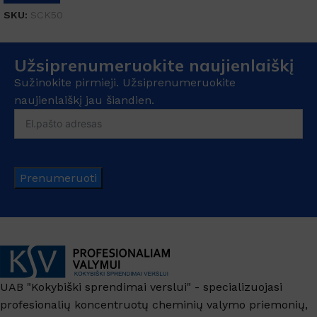
SKU:
SCK50
Užsiprenumeruokite naujienlaiškį
Sužinokite pirmieji. Užsiprenumeruokite
naujienlaiškį jau šiandien.
Prenumeruoti
UAB "Kokybiški sprendimai verslui" - specializuojasi
profesionalių koncentruotų cheminių valymo priemonių,