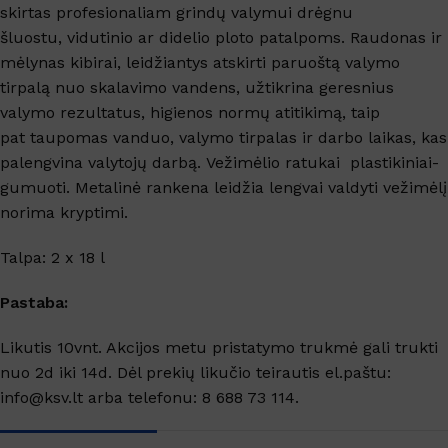
skirtas profesionaliam grindų valymui drėgnu
šluostu, vidutinio ar didelio ploto patalpoms. Raudonas ir
mėlynas kibirai, leidžiantys atskirti paruoštą valymo
tirpalą nuo skalavimo vandens, užtikrina geresnius
valymo rezultatus, higienos normų atitikimą, taip
pat taupomas vanduo, valymo tirpalas ir darbo laikas, kas
palengvina valytojų darbą. Vežimėlio ratukai plastikiniai-
gumuoti. Metalinė rankena leidžia lengvai valdyti vežimėlį
norima kryptimi.
Talpa: 2 x 18 l
Pastaba:
Likutis 10vnt. Akcijos metu pristatymo trukmė gali trukti
nuo 2d iki 14d. Dėl prekių likučio teirautis el.paštu:
info@ksv.lt arba telefonu: 8 688 73 114.