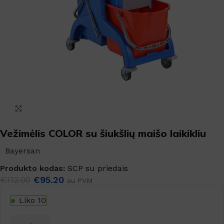
Padidinti
Vežimėlis COLOR su šiukšlių maišo laikikliu
Bayersan
Produkto kodas:
SCP su priedais
€
112.00
€
95.20
su PVM
Liko 10