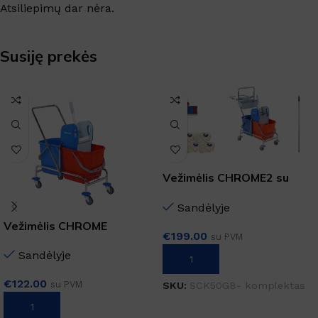
Atsiliepimų dar nėra.
Susiję prekės
Vežimėlis CHROME2 su
priedais
Sandėlyje
Vežimėlis CHROME
€
199.00
su PVM
Sandėlyje
Į KREPŠELĮ
€
122.00
su PVM
SKU:
SCK50GB- komplektas
Į KREPŠELĮ