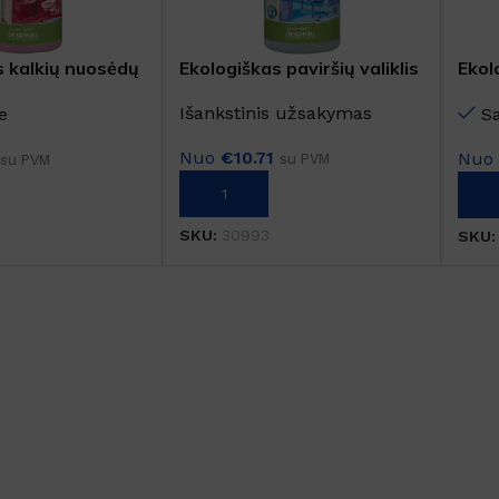
s kalkių nuosėdų
Ekologiškas paviršių valiklis
Ekol
IZID ECO
FOROL ECO
vali
Išankstinis užsakymas
e
S
Nuo
€
10.71
Nu
su PVM
su PVM
Į KREPŠELĮ
Į K
SKU:
30993
SKU