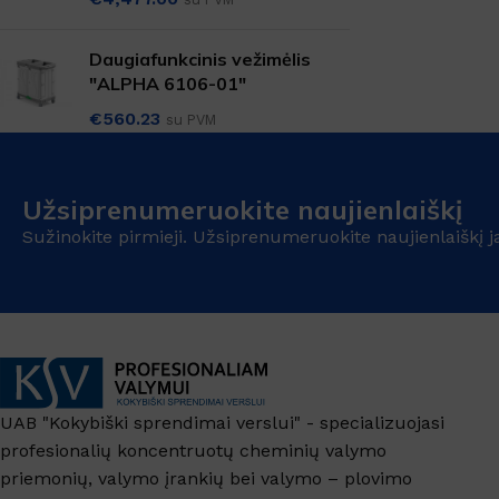
SANITARINĖS PATALPOS
Virtuvės valikliai
Daugiafunkcinis vežimėlis
"ALPHA 6106-01"
Valikliai
€
560.23
Grindys, paviršiai
su PVM
Grindų apsauga
Langai, veidrodžiai
Užsiprenumeruokite naujienlaiškį
Sužinokite pirmieji. Užsiprenumeruokite naujienlaiškį j
TEKSTILĖS VALYMAS
Kilimų valymas
Dėmių valikliai
Skalbimo priemonės
UAB "Kokybiški sprendimai verslui" - specializuojasi
profesionalių koncentruotų cheminių valymo
priemonių, valymo įrankių bei valymo – plovimo