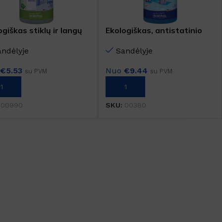
ogiškas stiklų ir langų
Ekologiškas, antistatinio
klis GLASFEE ECO
poveikio valiklis UNIMAGIC
andėlyje
Sandėlyje
ECO
o
€
5.53
Nuo
€
9.44
su PVM
su PVM
REPŠELĮ
Į KREPŠELĮ
:
00990
SKU:
00380