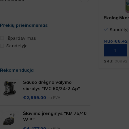
Ekologiška
valikis MIL
Prekių prieinamumas
Sandėlyj
Išpardavimas
Nuo
€
8.42
Sandėlyje
Į KREPŠELĮ
SKU:
00992
Rekomenduoja
Sauso drėgno valymo
siurblys "IVC 60/24-2 Ap"
€
2,959.00
su PVM
Šlavimo įrenginys "KM 75/40
W P"
€
4,477.00
su PVM