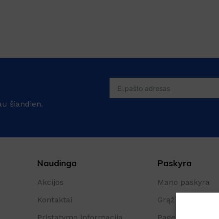
au šiandien.
Šaldytuve kvapus naikina
emulsija GEL FRIGO
Naudinga
Paskyra
Sandėlyje
Akcijos
Mano paskyra
Nuo
€
5.61
su PVM
Kontaktai
Grąžinimo form
Į KREPŠELĮ
Pristatymo informacija
Pageidavimų są