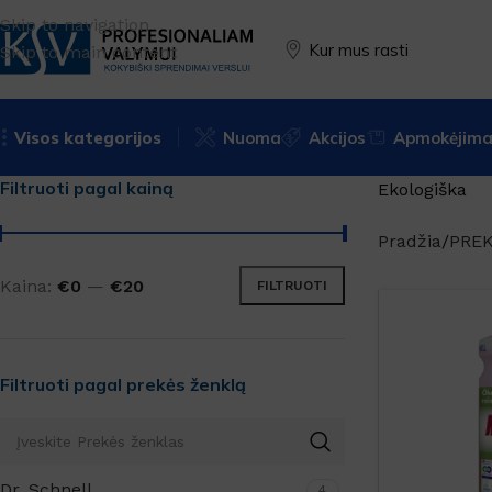
Skip to navigation
Kur mus rasti
Skip to main content
Visos kategorijos
Nuoma
Akcijos
Apmokėjimas
Filtruoti pagal kainą
Ekologiška
Pradžia
PRE
Kaina:
€0
—
€20
FILTRUOTI
Filtruoti pagal prekės ženklą
Dr. Schnell
4