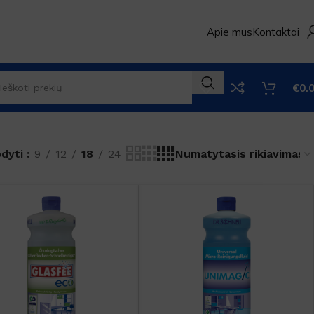
Apie mus
Kontaktai
€
0.
odyti
9
12
18
24