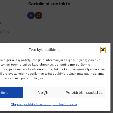
Socialiniai kontaktai
a
rašas
ja
Tvarkyti sutikimą
lės
kti geriausią patirtį, įrenginio informacijai saugoti ir (arba) pasiekti
okias technologijas kaip slapukus. Jei sutiksime su šiomis
jomis, galėsime apdoroti duomenis, tokius kaip naršymo elgsena arba
 šioje svetainėje. Nesutikimas arba sutikimo atšaukimas gali neigiamai
 tikras funkcijas ir funkcijas.
riimti
Neigti
Peržiūrėti nuostatas
Slapukų politika
Privatumo politika
Kontaktai