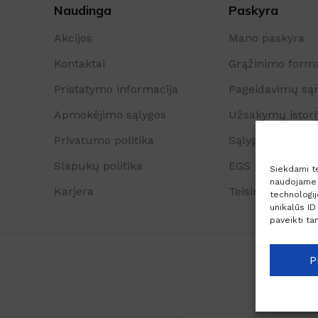
Naudinga
Paskyra
Akcijos
Mano paskyra
Kontaktai
Grąžinimo form
Pristatymo informacija
Pageidavimų są
Apmokėjimo sąlygos
Užsakymų istori
Privatumo politika
Sąlygos ir taisyk
Slapukų politika
EGS platforma
Siekdami tei
naudojame t
Karjera
Teisinė pastaba
technologi
unikalūs ID
paveikti tam
P