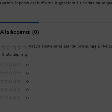
SANITARINĖS PATALPOS
Garinis šepetys drabužiams ir gobelenui. Priedas naudo
Virtuvės valikliai
Valikliai
Grindys, paviršiai
Atsiliepimai (0)
Grindų apsauga
Langai, veidrodžiai
Rašyti atsiliepimą gali tik prisijungę pirkėjai
0 atsiliepimų
TEKSTILĖS VALYMAS
0
Kilimų valymas
0
Dėmių valikliai
0
Skalbimo priemonės
0
0