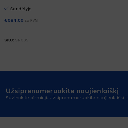
Sandėlyje
€
984.00
su PVM
Į KREPŠELĮ
SKU:
SN005
Užsiprenumeruokite naujienlaiškį
Sužinokite pirmieji. Užsiprenumeruokite naujienlaiškį j