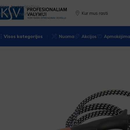
Skip to navigation
Kur mus rasti
Skip to main content
Visos kategorijos
Nuoma
Akcijos
Apmokėjimas
Pradžia
PREKĖS ŽENKLAS
Elsea
Priedai
Garinis šepetys 