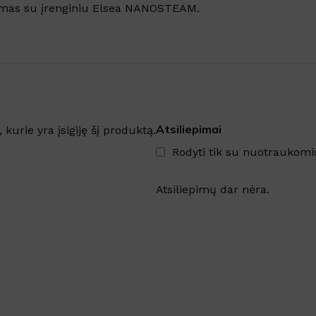
jamas su įrenginiu Elsea NANOSTEAM.
Atsiliepimai
, kurie yra įsigiję šį produktą.
Rodyti tik su nuotraukomi
Atsiliepimų dar nėra.
Šaldytuve kvapus naikina
emulsija GEL FRIGO
Sandėlyje
Nuo
€
5.61
su PVM
Į KREPŠELĮ