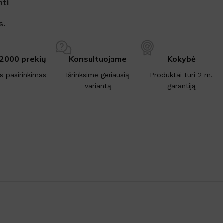
nti
s.
 2000 prekių
Konsultuojame
Kokybė
is pasirinkimas
Išrinksime geriausią
Produktai turi 2 m.
variantą
garantiją