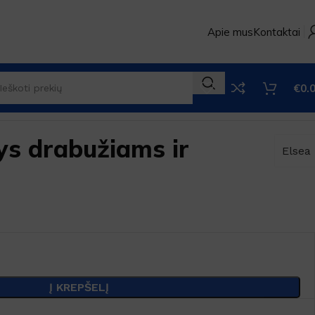
Apie mus
Kontaktai
€
0.
ys drabužiams ir
Elsea
Į KREPŠELĮ