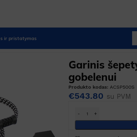
 ir pristatymas
drabužiams ir gobelenui
Garinis šepet
gobelenui
Produkto kodas:
ACSP500S
€
543.80
su PVM