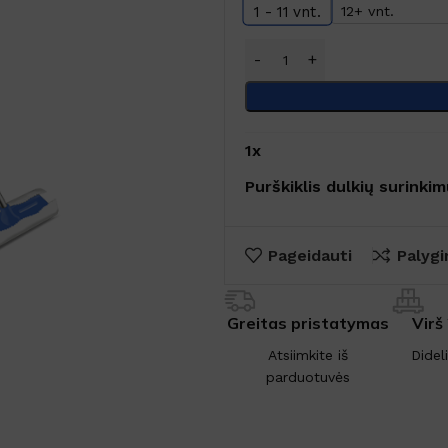
12+ vnt.
1 - 11
vnt.
1
x
Purškiklis dulkių surinkim
Pageidauti
Palygi
Greitas pristatymas
Virš
Atsiimkite iš
Didel
parduotuvės