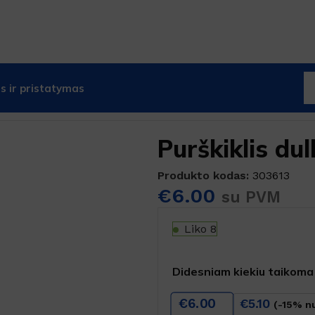
 ir pristatymas
kimui
Purškiklis dul
Produkto kodas:
303613
€
6.00
su PVM
Liko 8
Didesniam kiekiu taikoma
€
6.00
€
5.10
(-15% n