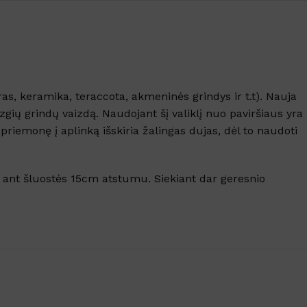
s, keramika, teraccota, akmeninės grindys ir t.t). Nauja
izgių grindų vaizdą. Naudojant šį valiklį nuo paviršiaus yra
priemonę į aplinką išskiria žalingas dujas, dėl to naudoti
iai ant šluostės 15cm atstumu. Siekiant dar geresnio
Šarminis tepalų valiklis ALKA
9000
Žalvario, va
nti
KVAPAS
KVAPAS
Sandėlyje
Sandėlyj
Nuo
€
138.30
su PVM
Žalios arbatos
,
Acai berry
,
Awake
,
Bl
Nuo
€
7.65
Amber
,
Lavander
,
Miško
,
Tea
Magic
,
Mu
Į KREPŠELĮ
pearls
Romance
Į KREPŠELĮ
SKU:
5382