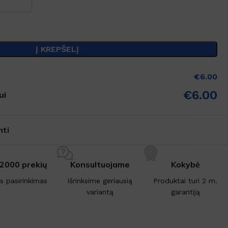
Į KREPŠELĮ
€
6.00
€
6.00
ui
nti
 2000 prekių
Konsultuojame
Kokybė
is pasirinkimas
Išrinksime geriausią
Produktai turi 2 m.
variantą
garantiją