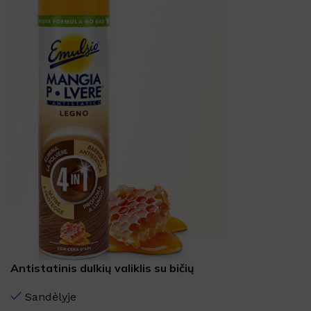
Antistatinis dulkių valiklis su bičių
vašku MANGIAPOLVERE LEGNO
Sandėlyje