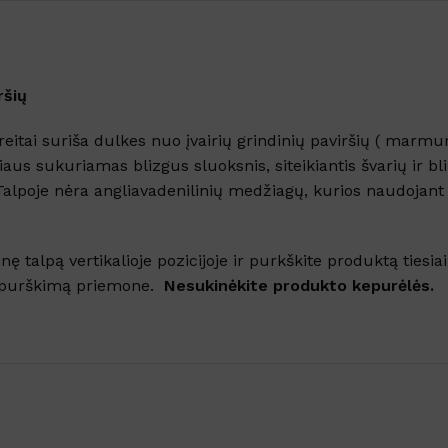
ršių
ai suriša dulkes nuo įvairių grindinių paviršių ( marmura
iaus sukuriamas blizgus sluoksnis, siteikiantis švarių ir bl
 Talpoje nėra angliavadenilinių medžiagų, kurios naudojant 
nę talpą vertikalioje pozicijoje ir purkškite produktą ties
s išpurškimą priemone.
Nesukinėkite produkto kepurėlės.
Šaldytuve kvapus naikina
emulsija GEL FRIGO
ml
Sandėlyje
Nuo
€
5.61
su PVM
Į KREPŠELĮ