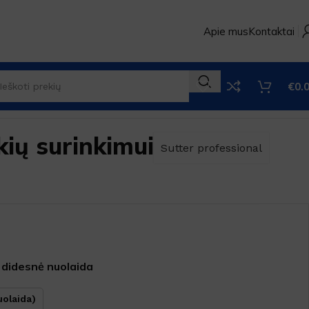
Apie mus
Kontaktai
€
0.
kių surinkimui
Sutter professional
 didesnė nuolaida
uolaida)