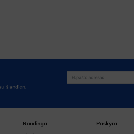
au šiandien.
Naudinga
Paskyra