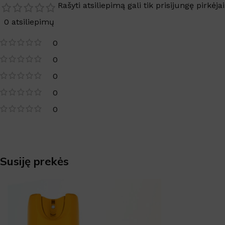
Rašyti atsiliepimą gali tik prisijungę pirkėjai
0 atsiliepimų
0
0
0
0
0
Susiję prekės