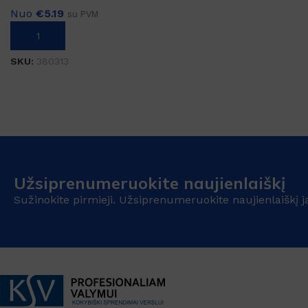
Nuo
€
5.19
su PVM
Į KREPŠELĮ
SKU:
380313
Užsiprenumeruokite naujienlaiškį
Sužinokite pirmieji. Užsiprenumeruokite naujienlaiškį j