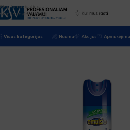
Skip to navigation
Kur mus rasti
Skip to main content
Visos kategorijos
Nuoma
Akcijos
Apmokėjimas
Pradžia
Paviršių valymui
Chemija
Purškiklis dulkių surin