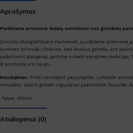
SANITARINĖS PATALPOS
Aprašymas
Virtuvės valikliai
Valikliai
Purškiama priemonė dulkių surinkimui nuo grindinių pavi
Grindys, paviršiai
Emulsio MangiaPolvere Pavimenti, purškiama priemonė greit
Grindų apsauga
luminex formulė užtikrina, kad išvalius grindis, ant pavirš
Langai, veidrodžiai
pašalinami alergenai, galintys sukelti alergines reakcijas.
šį produktą yra saugu.
TEKSTILĖS VALYMAS
Naudojimas:
Prieš naudojant papurtykite. Laikykite aerzoli
Kilimų valymas
rezultato, valant grindis reguliariai pakartokite šluostė
Dėmių valikliai
Talpa: 300
Skalbimo priemonės
Atsiliepimai (0)