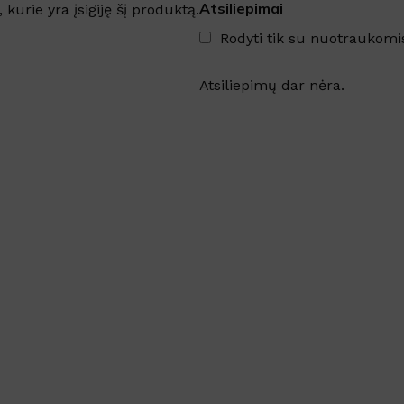
DYDIS
35cm
,
45cm
Atsiliepimai
, kurie yra įsigiję šį produktą.
SKU:
304913
Rodyti tik su nuotraukomi
DYDIS
12L
,
3L
,
5L
Atsiliepimų dar nėra.