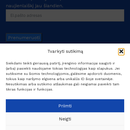
naujienlaiškį jau šiandien.
Prenumeruoti
Tvarkyti sutikimą
Siekdami teikti geriausią patirtį, įrenginio informacijai saugoti ir
(arba) pasiekti naudojame tokias technologijas kaip slapukus. Jei
sutiksime su šiomis technologijomis, galėsime apdoroti duomenis,
tokius kaip naršymo elgsena arba unikalūs ID šioje svetainėje.
UAB "Kokybiški sprendimai verslui" - specializuojasi
Nesutikimas arba sutikimo atšaukimas gali neigiamai paveikti tam
profesionalių koncentruotų cheminių valymo priemonių,
tikras funkcijas ir funkcijas.
valymo įrankių bei valymo – plovimo įrangos prekyboje.
+370 6209 6445
Priimti
info@ksv.lt
Neigti
Naudinga