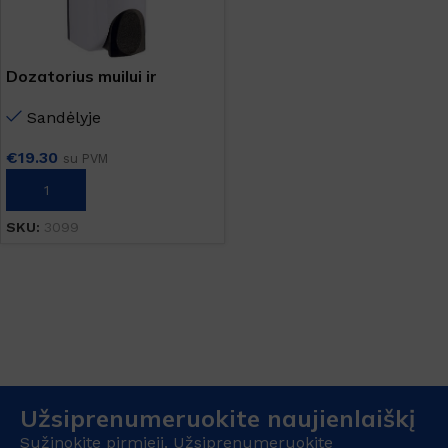
Dozatorius muilui ir
dezinfekciniam skysčiui
Sandėlyje
€
19.30
su PVM
Į KREPŠELĮ
SKU:
3099
Užsiprenumeruokite naujienlaiškį
Sužinokite pirmieji. Užsiprenumeruokite