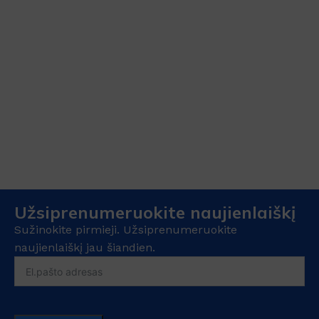
Užsiprenumeruokite naujienlaiškį
Sužinokite pirmieji. Užsiprenumeruokite
naujienlaiškį jau šiandien.