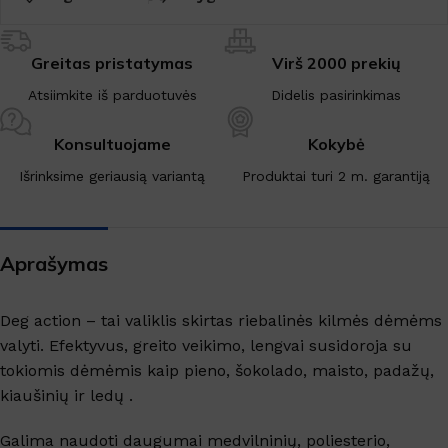
Greitas pristatymas
Virš 2000 prekių
Atsiimkite iš parduotuvės
Didelis pasirinkimas
Konsultuojame
Kokybė
Išrinksime geriausią variantą
Produktai turi 2 m. garantiją
Aprašymas
Deg action – tai valiklis skirtas riebalinės kilmės dėmėms
valyti. Efektyvus, greito veikimo, lengvai susidoroja su
tokiomis dėmėmis kaip pieno, šokolado, maisto, padažų,
kiaušinių ir ledų .
Galima naudoti daugumai medvilninių, poliesterio,