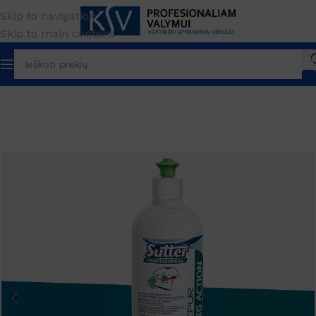
Skip to navigation
Skip to main content
džia
PREKĖS ŽENKLAS
Sutter professional
Dėmių valymui