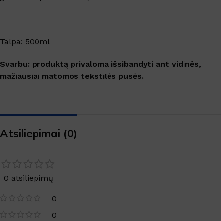
Talpa: 500ml
Svarbu: produktą privaloma išsibandyti ant vidinės,
mažiausiai matomos tekstilės pusės.
Atsiliepimai (0)
0 atsiliepimų
0
0