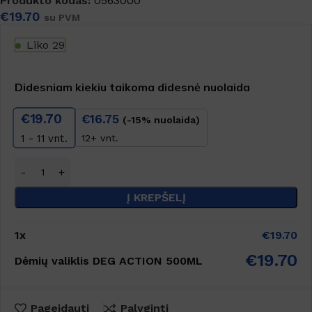
Produkto kodas:
0563000
€
19.70
su PVM
Liko 29
Didesniam kiekiu taikoma didesnė nuolaida
€
19.70
€
16.75
(-15% nuolaida)
12+ vnt.
1 - 11
vnt.
Į KREPŠELĮ
1
x
€
19.70
€
19.70
Dėmių valiklis DEG ACTION 500ML
Pageidauti
Palyginti