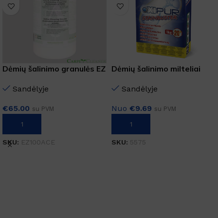
Dėmių šalinimo granulės EZ
Dėmių šalinimo milteliai
100 ACE 1KG
1kg
Sandėlyje
Sandėlyje
€
65.00
Nuo
€
9.69
su PVM
su PVM
Į KREPŠELĮ
Į KREPŠELĮ
SKU:
EZ100ACE
SKU:
5575