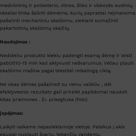
medvilninių ir poliesterio, vilnos, šilko ir viskozės audinių.
Idealiai tinka šalinti dėmėms, kurių paprastai neįmanoma
pašalinti mechaniniu skalbimu, siekiant sumažinti
pakartotinių skalbimų skaičių.
Naudojimas :
Nedideliu produkto kiekiu padengti esamą dėmę ir leisti
pabūti10-15 min kad aktyvuoti nešvarumus. Vėliau plauti
skalbimo mašina pagal tekstilei reikalingą ciklą.
Ne visas dėmes pašalinsit su vienu valikliu , dėl
efektyvesnio rezultato gali prireikt papildomai naudoti
kitas priemones . žr. prisegtuka (foto)
įspėjimas:
Laikyti vaikams nepasiekiamoje vietoje. Patekus į akis
gausiai nuplauti švariu, tekančiu vandeniu.