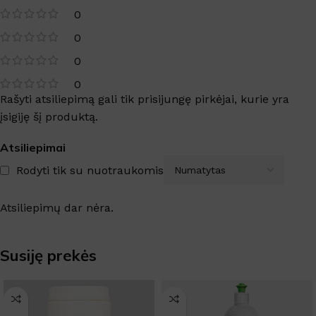
0
0
0
0
Rašyti atsiliepimą gali tik prisijungę pirkėjai, kurie yra
įsigiję šį produktą.
Atsiliepimai
Rodyti tik su nuotraukomis
Atsiliepimų dar nėra.
Susiję prekės