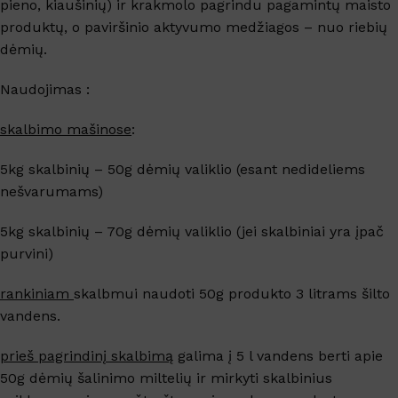
pieno, kiaušinių) ir krakmolo pagrindu pagamintų maisto
produktų, o paviršinio aktyvumo medžiagos – nuo riebių
dėmių.
Naudojimas :
skalbimo mašinose
:
5kg skalbinių – 50g dėmių valiklio (esant nedideliems
nešvarumams)
5kg skalbinių – 70g dėmių valiklio (jei skalbiniai yra įpač
purvini)
rankiniam
skalbmui naudoti 50g produkto 3 litrams šilto
vandens.
prieš pagrindinį skalbimą
galima į 5 l vandens berti apie
50g dėmių šalinimo miltelių ir mirkyti skalbinius