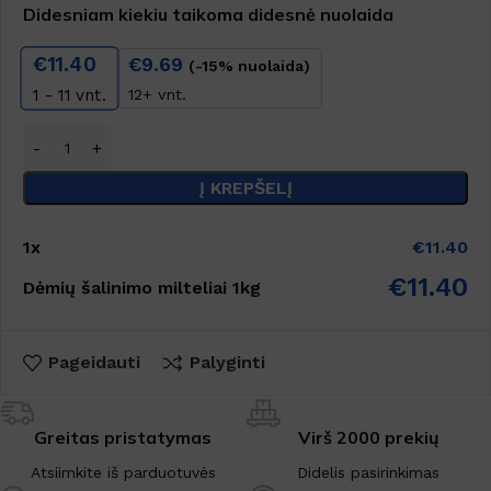
Didesniam kiekiu taikoma didesnė nuolaida
€
11.40
€
9.69
(-15% nuolaida)
12+ vnt.
1 - 11
vnt.
Į KREPŠELĮ
1
x
€
11.40
€
11.40
Dėmių šalinimo milteliai 1kg
Pageidauti
Palyginti
Greitas pristatymas
Virš 2000 prekių
Atsiimkite iš parduotuvės
Didelis pasirinkimas