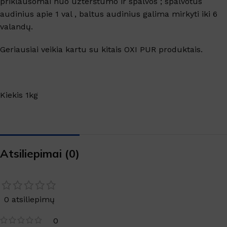
priklausomai nuo užterštumo ir spalvos ; spalvotus
audinius apie 1 val , baltus audinius galima mirkyti iki 6
valandų.
Geriausiai veikia kartu su kitais OXI PUR produktais.
Kiekis 1kg
Atsiliepimai (0)
0 atsiliepimų
0