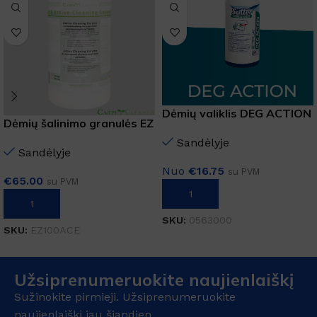
Dėmių valiklis DEG ACTION
Dėmių šalinimo granulės EZ
500ML
100 ACE 1KG
Sandėlyje
Sandėlyje
Nuo
€
16.75
su PVM
€
65.00
su PVM
Į KREPŠELĮ
Į KREPŠELĮ
SKU:
0563000
SKU:
EZ100ACE
Užsiprenumeruokite naujienlaiškį
Sužinokite pirmieji. Užsiprenumeruokite
naujienlaiškį jau šiandien.