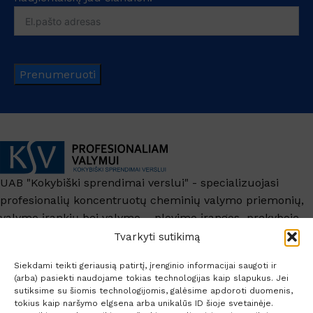
Prenumeruoti
UAB "Kokybiški sprendimai verslui" - specializuojasi
profesionalių koncentruotų cheminių valymo priemonių,
valymo įrankių bei valymo – plovimo įrangos prekyboje.
+370 6209 6445
Tvarkyti sutikimą
info@ksv.lt
Siekdami teikti geriausią patirtį, įrenginio informacijai saugoti ir
(arba) pasiekti naudojame tokias technologijas kaip slapukus. Jei
Naudinga
sutiksime su šiomis technologijomis, galėsime apdoroti duomenis,
tokius kaip naršymo elgsena arba unikalūs ID šioje svetainėje.
Paskyra