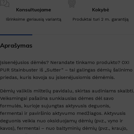
Konsultuojame
Kokybė
Išrinksime geriausią variantą
Produktai turi 2 m. garantiją
Aprašymas
Įsisenėjusios dėmės? Nerandate tinkamo produkto? OXI
PUR Stainbuster iš „Sutter“ – tai galingas dėmių šalinimo
priedas, kuris kovoja su įsisenėjusiomis dėmėmis.
Dėmių valiklis miltelių pavidalu, skirtas audiniams skalbti.
Veiksmingai pašalina sunkiausias dėmes dėl savo
formulės, kurioje sujungtas aktyvusis deguonis,
fermentai ir paviršinio aktyvumo medžiagos. Aktyvusis
deguonis veikia nuo oksiduojamų dėmių (pvz., vyno ir
kavos), fermentai – nuo baltyminių dėmių (pvz., kraujo,