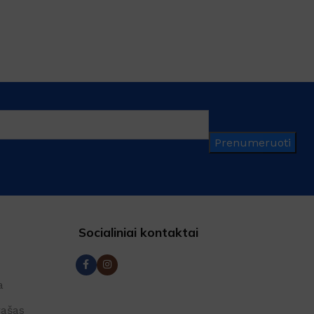
Prenumeruoti
Socialiniai kontaktai
a
rašas