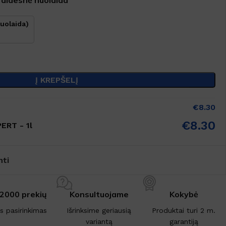
uolaida)
Į KREPŠELĮ
€
8.30
€
8.30
ERT - 1l
nti
 2000 prekių
Konsultuojame
Kokybė
is pasirinkimas
Išrinksime geriausią
Produktai turi 2 m.
variantą
garantiją