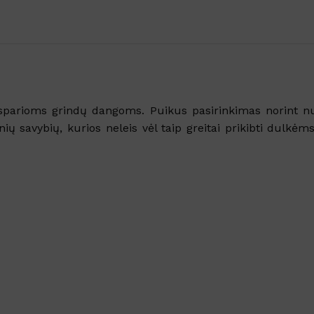
sparioms grindų dangoms. Puikus pasirinkimas norint nuv
ių savybių, kurios neleis vėl taip greitai prikibti dulk
Šaldytuve kvapus naikina
emulsija GEL FRIGO
Sandėlyje
Nuo
€
5.61
su PVM
Į KREPŠELĮ