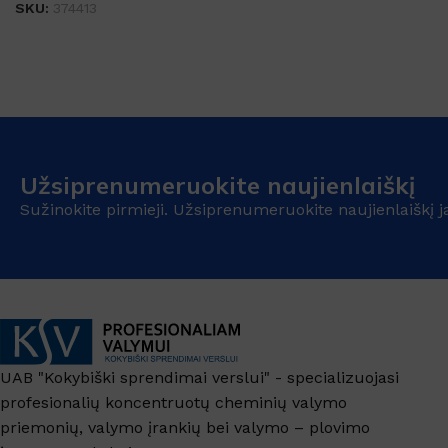
SKU:
374413
Užsiprenumeruokite naujienlaiškį
Sužinokite pirmieji. Užsiprenumeruokite naujienlaiškį j
UAB "Kokybiški sprendimai verslui" - specializuojasi
profesionalių koncentruotų cheminių valymo
priemonių, valymo įrankių bei valymo – plovimo