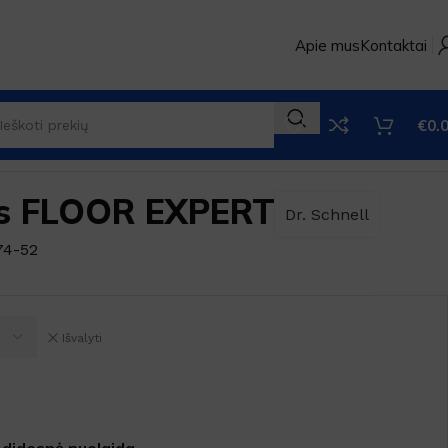
Apie mus
Kontaktai
€
0.
lis FLOOR EXPERT
Dr. Schnell
74-52
Išvalyti
 didesnė nuolaida