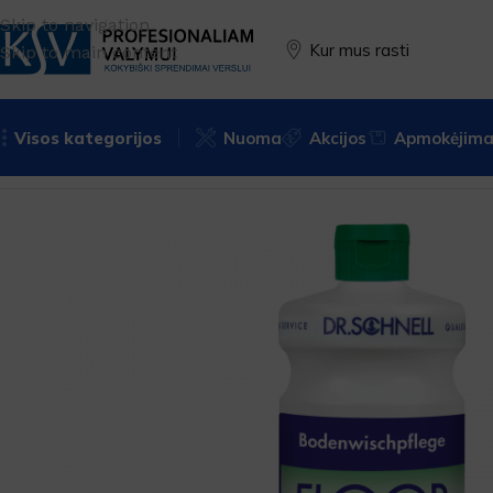
Skip to navigation
Kur mus rasti
Skip to main content
Visos kategorijos
Nuoma
Akcijos
Apmokėjimas
Pradžia
PREKĖS ŽENKLAS
Dr. Schnell
Grindų plovikliai
G