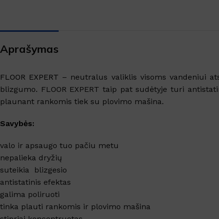
SANITARINĖS PATALPOS
Virtuvės valikliai
Valikliai
Aprašymas
Grindys, paviršiai
Grindų apsauga
FLOOR EXPERT
– neutralus valiklis visoms vandeniui at
Langai, veidrodžiai
blizgumo. FLOOR EXPERT taip pat sudėtyje turi antistatin
plaunant rankomis tiek su plovimo mašina.
TEKSTILĖS VALYMAS
Savybės:
Kilimų valymas
valo ir apsaugo tuo pačiu metu
Dėmių valikliai
nepalieka dryžių
Skalbimo priemonės
suteikia blizgesio
antistatinis efektas
galima poliruoti
tinka plauti rankomis ir plovimo mašina
stipriai koncentruotas