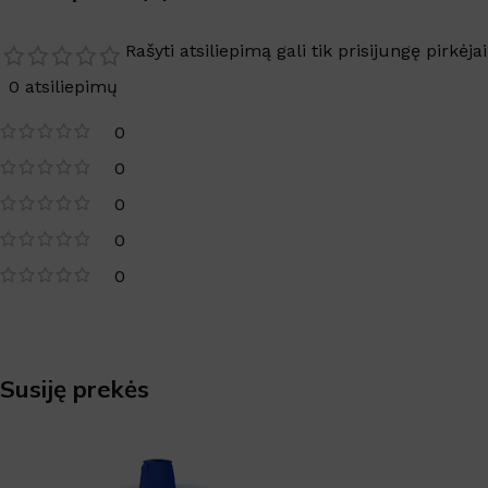
Rašyti atsiliepimą gali tik prisijungę pirkėjai
0 atsiliepimų
0
0
0
0
0
Susiję prekės