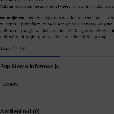
Valomi paviršiai:
keraminės plytelės, dirbtinis ir natūral
Naudojimas:
kasdienis valymas su plovimo mašina 1 – 2 % t
% tirpalu (užneškite tirpalą ant grindų dangos, valykit
poliravmo įrenginiu, siekiant didesnio blizgumo. Vienkarti
poliravimo įrenginiu, taip pasiekiant didesnį blizgumą).
Talpa: 1 l, 10 l
Papildoma informacija
SVORIS
Atsiliepimai (0)