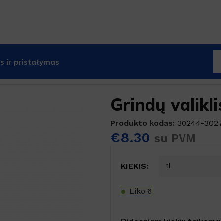
 ir pristatymas
rindų valiklis FLOOR EXPERT
Grindų valik
Produkto kodas:
30244-302
€
8.30
su PVM
KIEKIS
Liko 6
Didesniam kiekiu taikoma