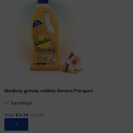
Medinių grindų valiklis Raviva Parquet
750ml
Sandėlyje
Nuo
€
2.34
su PVM
Į KREPŠELĮ