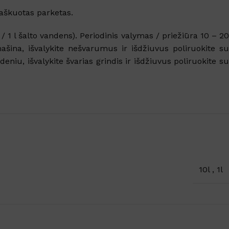
SKU:
259513
DOVANA
vaškuotas parketas.
DYDIS
12L
,
3L
,
5L
 1 l šalto vandens). Periodinis valymas / priežiūra 10 – 2
Rankų gelis su 70% alkoholio
šina, išvalykite nešvarumus ir išdžiuvus poliruokite su
niu, išvalykite švarias grindis ir išdžiuvus poliruokite su
10l
,
1l