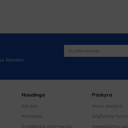
au šiandien.
Naudinga
Paskyra
Akcijos
Mano paskyra
Kontaktai
Grąžinimo form
Pristatymo informacija
Pageidavimų są