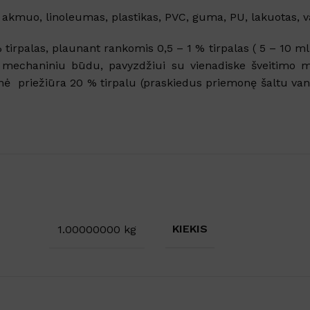
DYDIS
35cm
,
45cm
SKU:
304913
us akmuo, linoleumas, plastikas, PVC, guma, PU, lakuotas, 
DYDIS
12L
,
3L
,
5L
irpalas, plaunant rankomis 0,5 – 1 % tirpalas ( 5 – 10 ml /
e mechaniniu būdu, pavyzdžiui su vienadiske šveitimo ma
nė priežiūra 20 % tirpalu (praskiedus priemonę šaltu vande
KIEKIS
1.00000000 kg