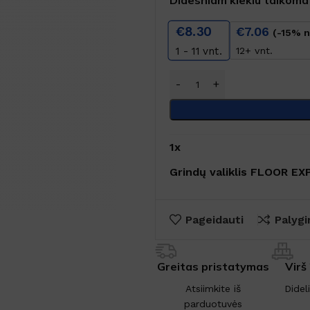
€
8.30
€
7.06
(-15% n
12+ vnt.
1 - 11
vnt.
1
x
Grindų valiklis FLOOR EXP
Pageidauti
Palygi
Greitas pristatymas
Virš
Atsiimkite iš
Didel
parduotuvės