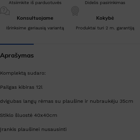
Atsiimkite iš parduotuvės
Didelis pasirinkimas
Konsultuojame
Kokybė
Išrinksime geriausią variantą
Produktai turi 2 m. garantiją
Aprašymas
Komplektą sudaro:
Pailgas kibiras 12l
dvigubas langų rėmas su plaušine ir nubraukėju 35cm
Stiklo šluostė 40x40cm
Įrankis plaušinei nusausinti