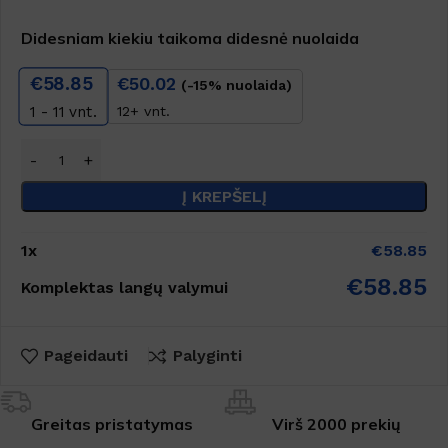
Didesniam kiekiu taikoma didesnė nuolaida
€
58.85
€
50.02
(-15% nuolaida)
12+ vnt.
1 - 11
vnt.
Į KREPŠELĮ
1
x
€
58.85
€
58.85
Komplektas langų valymui
Pageidauti
Palyginti
Greitas pristatymas
Virš 2000 prekių