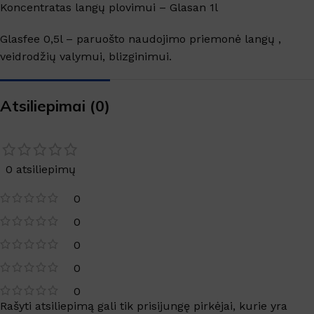
Koncentratas langų plovimui – Glasan 1l
Glasfee 0,5l – paruošto naudojimo priemonė langų ,
veidrodžių valymui, blizginimui.
Atsiliepimai (0)
0 atsiliepimų
0
0
0
0
0
Rašyti atsiliepimą gali tik prisijungę pirkėjai, kurie yra