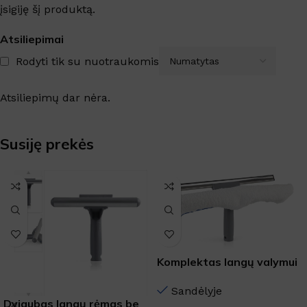
įsigiję šį produktą.
Atsiliepimai
Rodyti tik su nuotraukomis
Atsiliepimų dar nėra.
Susiję prekės
Komplektas langų valymui
35cm
Sandėlyje
Dvigubas langų rėmas be