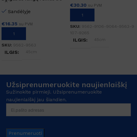
€
30.30
gelęžtės 35cm
su PVM
Sandėlyje
Į KREPŠELĮ
€
16.35
su PVM
SKU:
9562-9106-9064-9563-9
107-9265
Į KREPŠELĮ
ILGIS
45cm
SKU:
9562-9563
ILGIS
45cm
Užsiprenumeruokite naujienlaiškį
Sužinokite pirmieji. Užsiprenumeruokite
naujienlaiškį jau šiandien.
Prenumeruoti