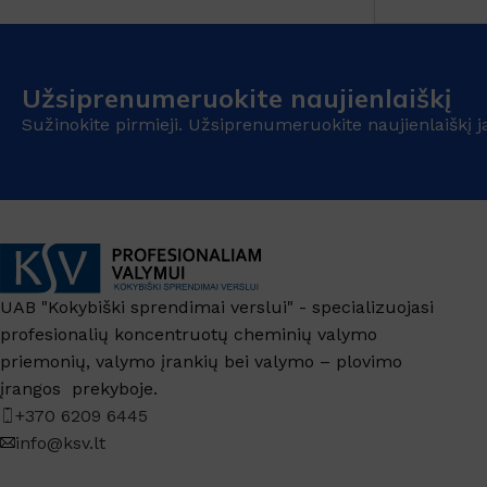
Užsiprenumeruokite naujienlaiškį
Sužinokite pirmieji. Užsiprenumeruokite naujienlaiškį j
UAB "Kokybiški sprendimai verslui" - specializuojasi
profesionalių koncentruotų cheminių valymo
priemonių, valymo įrankių bei valymo – plovimo
įrangos prekyboje.
+370 6209 6445
info@ksv.lt