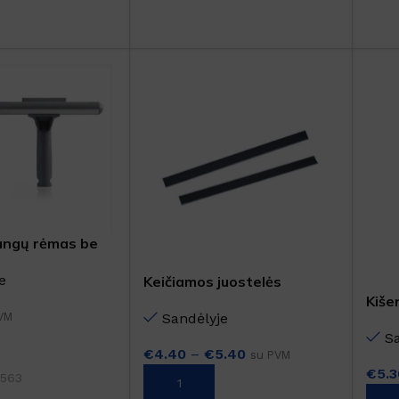
angų rėmas be
5cm
Šaldytuve kvapus naikina
e
Keičiamos juostelės
emulsija GEL FRIGO
Kiše
Sandėlyje
VM
Sandėlyje
S
Nuo
€
5.61
su PVM
€
4.40
–
€
5.40
su PVM
€
5.3
Į KREPŠELĮ
563
PASIRINKTI SAVYBES