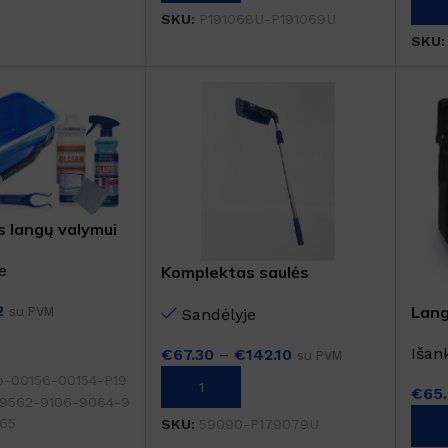
Į K
DYDIS
35cm
,
45cm
SKU:
304913
SKU:
P191068U-P191069U
SKU
DYDIS
12L
,
3L
,
5L
 langų valymui
e
Komplektas saulės
kolektorių valymui ir
2
Lang
su PVM
Sandėlyje
priežiūrai
krep
Išan
€
67.30
–
€
142.10
su PVM
b-00156-00154-P19
PASIRINKTI SAVYBES
€
65
-9562-9106-9064-9
65
SKU:
59090-P179079U
Į K