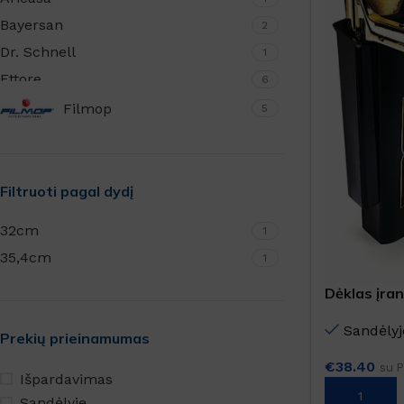
Bayersan
2
Dr. Schnell
1
Ettore
6
Filmop
5
Filtruoti pagal dydį
32cm
1
35,4cm
1
Dėklas įran
Sandėlyj
Prekių prieinamumas
€
38.40
su 
Išpardavimas
Į KREPŠELĮ
Sandėlyje