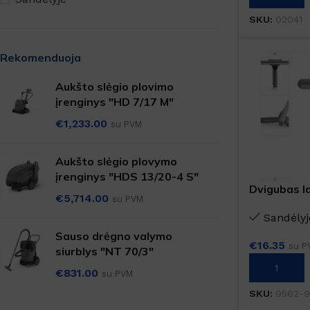
SANITARINĖS PATALPOS
SKU:
02041
Virtuvės valikliai
Valikliai
Rekomenduoja
Grindys, paviršiai
Aukšto slėgio plovimo
Grindų apsauga
įrenginys "HD 7/17 M"
Langai, veidrodžiai
€
1,233.00
su PVM
Aukšto slėgio plovymo
TEKSTILĖS VALYMAS
įrenginys "HDS 13/20-4 S"
Dvigubas l
Kilimų valymas
€
5,714.00
su PVM
gelęžtės 3
Dėmių valikliai
Sandėlyj
Sauso drėgno valymo
Skalbimo priemonės
€
16.35
su P
siurblys "NT 70/3"
Į KREPŠELĮ
€
831.00
su PVM
SKU:
9562-9