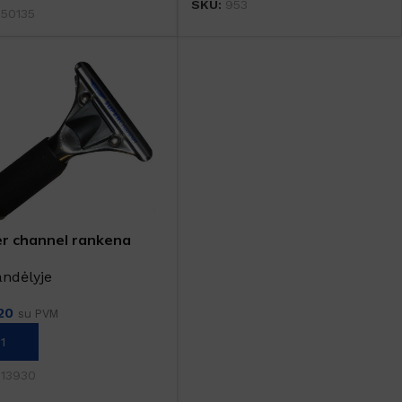
SKU:
953
:
50135
r channel rankena
andėlyje
20
su PVM
REPŠELĮ
:
13930