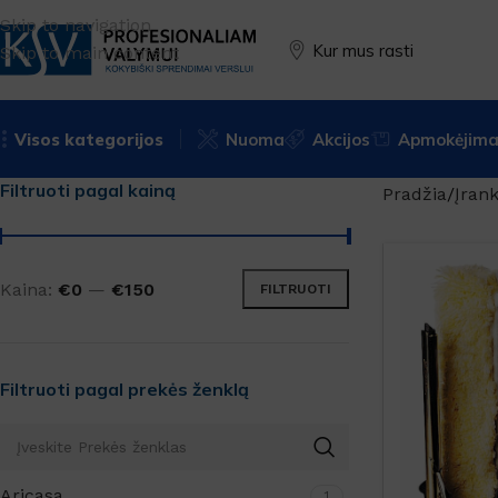
Skip to navigation
Kur mus rasti
Skip to main content
Visos kategorijos
Nuoma
Akcijos
Apmokėjimas
Filtruoti pagal kainą
Pradžia
Įrank
Kaina:
€0
—
€150
FILTRUOTI
Filtruoti pagal prekės ženklą
Aricasa
1