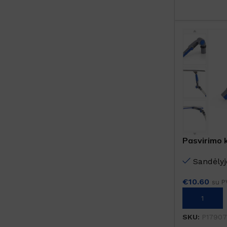
Pasvirimo
Sandėlyj
€
10.60
su P
Į KREPŠELĮ
SKU:
P1790