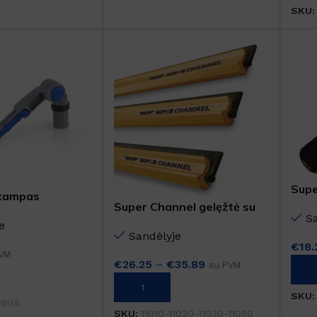
SKU
Supe
 kampas
Super Channel gelęžtė su
S
guma
e
Sandėlyje
€
18.
VM
€
26.25
–
€
35.89
su PVM
Į K
PASIRINKTI SAVYBES
SKU
79UA
SKU:
11010-11020-11030-11050