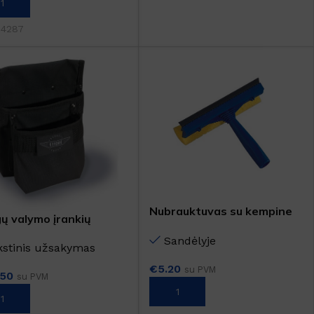
REPŠELĮ
SKU:
259513
DOVANA
:
4287
DYDIS
12L
,
3L
,
5L
Rankų gelis su 70% alkoholio
Nubrauktuvas su kempine
ų valymo įrankių
20cm
šys
Sandėlyje
kstinis užsakymas
€
5.20
su PVM
.50
su PVM
Į KREPŠELĮ
REPŠELĮ