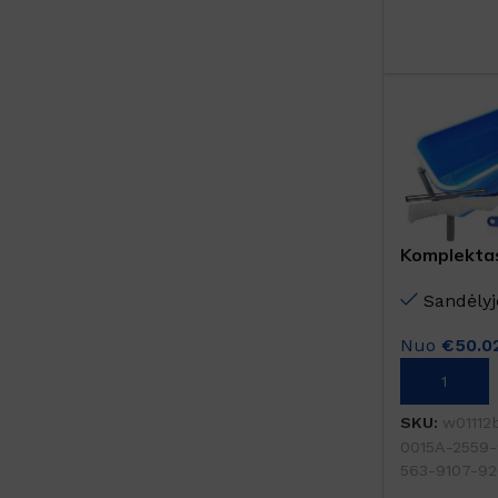
Komplektas
Sandėlyj
Nuo
€
50.0
Į KREPŠELĮ
SKU:
w01112
0015A-2559
563-9107-92