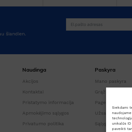
au šiandien.
Naudinga
Paskyra
Akcijos
Mano paskyra
Kontaktai
Grąžinimo form
Pristatymo informacija
Pageidavimų są
Siekdami tei
Apmokėjimo sąlygos
Užsakymų istori
naudojame t
technologi
Privatumo politika
Sąlygos ir taisyk
unikalūs ID
paveikti tam