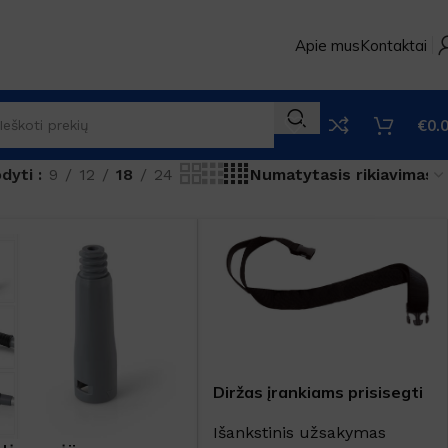
Apie mus
Kontaktai
€
0.
odyti
9
12
18
24
Diržas įrankiams prisisegti
Išankstinis užsakymas