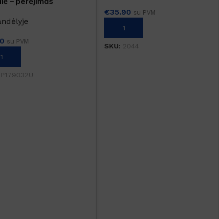
lė – perėjimas
€
35.90
su PVM
andėlyje
Į KREPŠELĮ
00
su PVM
SKU:
2044
REPŠELĮ
:
P179032U