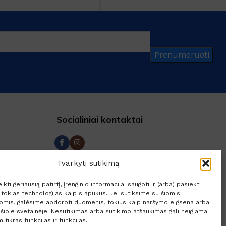
Prenumeruoti
Socialiniai kontaktai
a
Tvarkyti sutikimą
rašas
kti geriausią patirtį, įrenginio informacijai saugoti ir (arba) pasiekti
ja
okias technologijas kaip slapukus. Jei sutiksime su šiomis
jomis, galėsime apdoroti duomenis, tokius kaip naršymo elgsena arba
lės
 šioje svetainėje. Nesutikimas arba sutikimo atšaukimas gali neigiamai
 tikras funkcijas ir funkcijas.