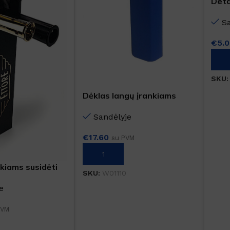
Deta
S
€
5.
Į K
SKU
Dėklas langų įrankiams
Sandėlyje
€
17.60
su PVM
Į KREPŠELĮ
kiams susidėti
SKU:
W01110
e
PVM