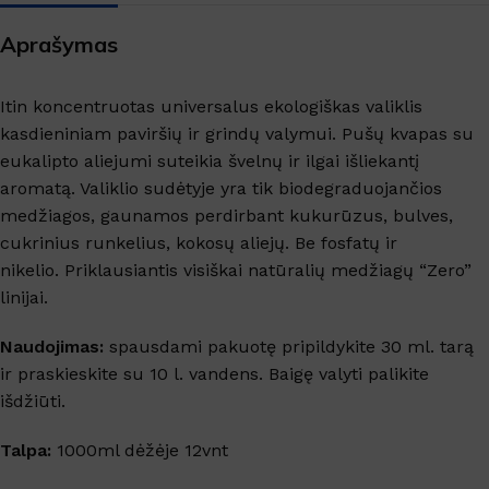
Aprašymas
Itin koncentruotas universalus ekologiškas valiklis
kasdieniniam paviršių ir grindų valymui. Pušų kvapas su
eukalipto aliejumi suteikia švelnų ir ilgai išliekantį
aromatą. Valiklio sudėtyje yra tik biodegraduojančios
medžiagos, gaunamos perdirbant kukurūzus, bulves,
cukrinius runkelius, kokosų aliejų. Be fosfatų ir
nikelio. Priklausiantis visiškai natūralių medžiagų “Zero”
linijai.
Naudojimas:
spausdami pakuotę pripildykite 30 ml. tarą
ir praskieskite su 10 l. vandens. Baigę valyti palikite
išdžiūti.
Talpa:
1000ml dėžėje 12vnt