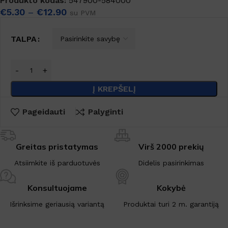
Produkto kodas:
547900-584000
€
5.30
–
€
12.90
su PVM
TALPA
Į KREPŠELĮ
Pageidauti
Palyginti
Greitas pristatymas
Virš 2000 prekių
Atsiimkite iš parduotuvės
Didelis pasirinkimas
Konsultuojame
Kokybė
Išrinksime geriausią variantą
Produktai turi 2 m. garantiją