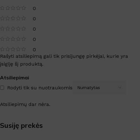
0
0
0
0
0
Rašyti atsiliepimą gali tik prisijungę pirkėjai, kurie yra
įsigiję šį produktą.
Atsiliepimai
Rodyti tik su nuotraukomis
Atsiliepimų dar nėra.
Susiję prekės