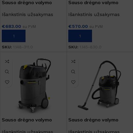
Sauso drėgno valymo
Sauso drėgno valymo
siurblys "NT 40/1 Tact Te
siurblys "NT 45/1 Tact"
Išankstinis užsakymas
Išankstinis užsakymas
L"
€
683.00
€
570.00
su PVM
su PVM
Į KREPŠELĮ
Į KREPŠELĮ
SKU:
1.148-311.0
SKU:
1.145-830.0
Sauso drėgno valymo
Sauso drėgno valymo
siurblys "NT 55/1 Tact Bs"
siurblys "NT 65/2 Ap"
Išankstinis užsakymas
Išankstinis užsakymas