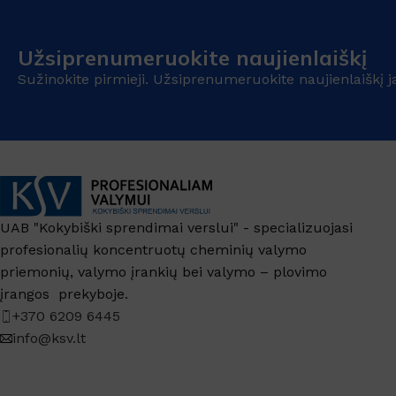
Užsiprenumeruokite naujienlaiškį
Sužinokite pirmieji. Užsiprenumeruokite naujienlaiškį j
UAB "Kokybiški sprendimai verslui" - specializuojasi
profesionalių koncentruotų cheminių valymo
priemonių, valymo įrankių bei valymo – plovimo
įrangos prekyboje.
+370 6209 6445
info@ksv.lt