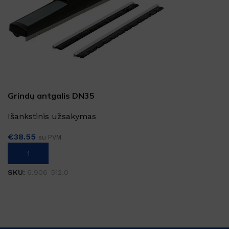
Grindų antgalis DN35
Išankstinis užsakymas
€
38.55
su PVM
Į KREPŠELĮ
SKU:
6.906-512.0