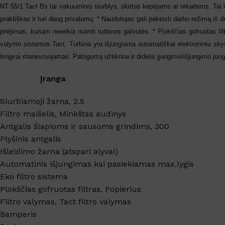
SANITARINĖS PATALPOS
NT 55/1
Tact
Bs tai vakuuminis siurblys, skirtas kepėjams ar orkaitėms. Tai l
praktiškas ir turi daug privalumų: * Naudotojas gali pakeisti darbo režimą iš dr
Virtuvės valikliai
priėjimas, kuriam nereikia nuimti turbinos galvutės. * Plokščias gofruotas fi
Valikliai
valymo sistemos
Tact
. Turbina yra išjungiama automatiškai elektroniniu sky
Grindys, paviršiai
lengvai manevruojamas. Patogumą užtikrina ir didelis įjungimo/išjungimo jungikl
Grindų apsauga
Įranga
Langai, veidrodžiai
Siurbiamoji žarna, 2.5
Filtro maišelis, Minkštas audinys
TEKSTILĖS VALYMAS
Antgalis šlapioms ir sausoms grindims, 300
Kilimų valymas
Plyšinis antgalis
Išleidimo žarna (atspari alyvai)
Dėmių valikliai
Automatinis išjungimas kai pasiekiamas max.lygis
Skalbimo priemonės
Eko filtro sistema
Plokščias gofruotas filtras, Popierius
Filtro valymas,
Tact
filtro valymas
Bamperis