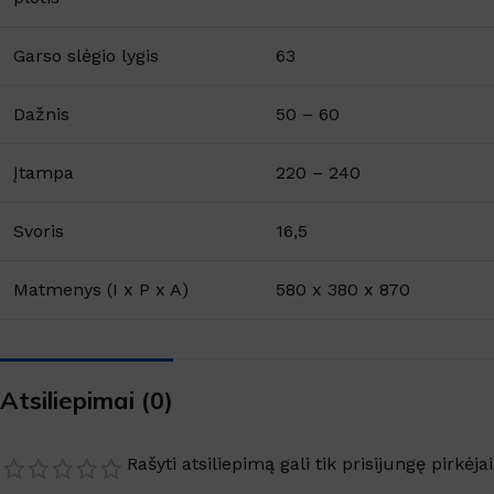
Garso slėgio lygis
63
Dažnis
50 – 60
Įtampa
220 – 240
Svoris
16,5
Matmenys (I x P x A)
580 x 380 x 870
Atsiliepimai (0)
Rašyti atsiliepimą gali tik prisijungę pirkėjai