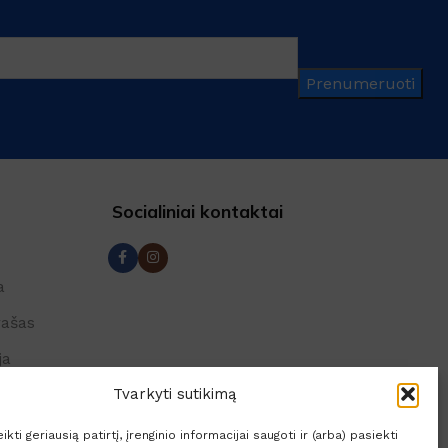
Prenumeruoti
Socialiniai kontaktai
a
rašas
ja
lės
Tvarkyti sutikimą
kti geriausią patirtį, įrenginio informacijai saugoti ir (arba) pasiekti