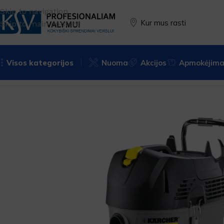
Skip to navigation
Kur mus rasti
Skip to main content
Visos kategorijos
Nuoma
Akcijos
Apmokėjimas
Pradžia
Įranga
Profesionali įranga
Siurbliai
Sauso drėgno 