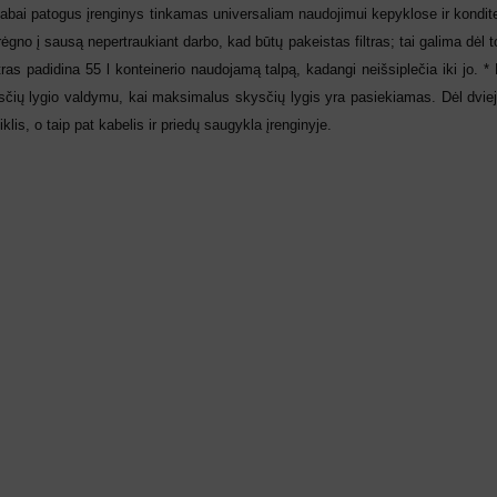
abai patogus įrenginys tinkamas universaliam naudojimui kepyklose ir konditer
ėgno į sausą nepertraukiant darbo, kad būtų pakeistas filtras; tai galima dėl to
ltras padidina 55 l konteinerio naudojamą talpą, kadangi neišsiplečia iki jo.
sčių lygio valdymu, kai maksimalus skysčių lygis yra pasiekiamas. Dėl dviejų 
is, o taip pat kabelis ir priedų saugykla įrenginyje.
Šaldytuve kvapus naikina
emulsija GEL FRIGO
Sandėlyje
Nuo
€
5.61
su PVM
Į KREPŠELĮ