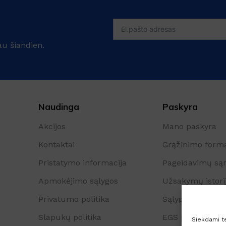
au šiandien.
Naudinga
Paskyra
Akcijos
Mano paskyra
Kontaktai
Grąžinimo form
Pristatymo informacija
Pageidavimų są
Apmokėjimo sąlygos
Užsakymų istori
Privatumo politika
Sąlygos ir taisyk
Slapukų politika
EGS platforma
Siekdami tei