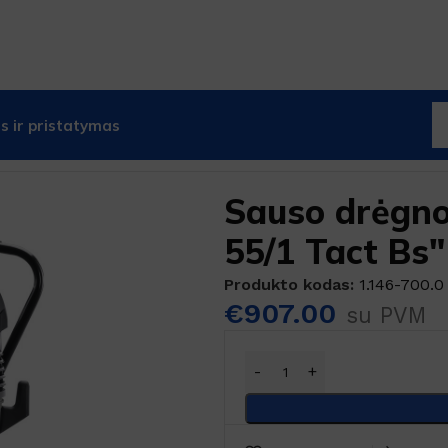
 ir pristatymas
valymo siurbliai
Karcher drėgno, sauso valymo siurbliai
Sauso drėgno
55/1 Tact Bs"
Produkto kodas:
1.146-700.0
€
907.00
su PVM