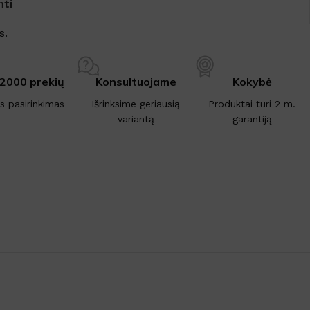
nti
s.
 2000 prekių
Konsultuojame
Kokybė
is pasirinkimas
Išrinksime geriausią
Produktai turi 2 m.
variantą
garantiją