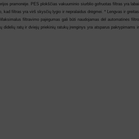
ijos pramonėje. PES plokščias vakuuminio siurblio gofruotas filtras yra laba
, kad filtras yra virš skysčių lygio ir nepralaidus drėgmei. * Lengvas ir greitas
 * Maksimalus filtravimo pajėgumas gali būti naudojamas dėl automatinės filtro
didelių ratų ir dviejų priekinių ratukų įrenginys yra atsparus pakrypimams i
Šarminis tepalų valiklis ALKA
9000
Žalvario, va
nti
KVAPAS
KVAPAS
Sandėlyje
Sandėlyj
Nuo
€
138.30
su PVM
Žalios arbatos
,
Acai berry
,
Awake
,
Bl
Nuo
€
7.65
Amber
,
Lavander
,
Miško
,
Tea
Magic
,
Mu
Į KREPŠELĮ
pearls
Romance
Į KREPŠELĮ
SKU:
5382