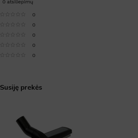
0 atsiliepimų
0
0
0
0
0
Susiję prekės