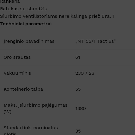
Rankena
Ratukas su stabdžiu
Siurbimo ventiliatoriams nereikalinga priežiūra, 1
Techniniai parametrai
Įrenginio pavadinimas
„NT 55/1 Tact Bs”
Oro srautas
61
Vakuuminis
230 / 23
Konteinerio talpa
55
Maks. įsiurbimo pajėgumas
1380
(W)
Standartinis nominalus
35
plotis