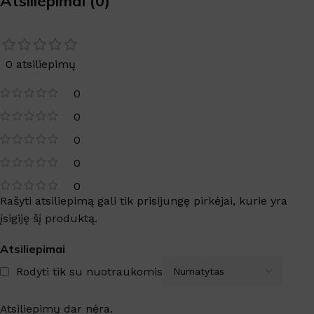
Atsiliepimai (0)
0 atsiliepimų
0
0
0
0
0
Rašyti atsiliepimą gali tik prisijungę pirkėjai, kurie yra
įsigiję šį produktą.
Atsiliepimai
Rodyti tik su nuotraukomis
Atsiliepimų dar nėra.