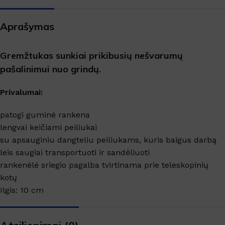
Aprašymas
Gremžtukas sunkiai prikibusių nešvarumų
pašalinimui nuo grindų.
Privalumai:
patogi guminė rankena
lengvai keičiami peiliukai
su apsauginiu dangteliu peiliukams, kuris baigus darbą
leis saugiai transportuoti ir sandėliuoti
rankenėlė sriegio pagalba tvirtinama prie teleskopinių
kotų
Ilgis: 10 cm