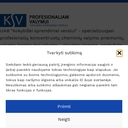
UAB "Kokybiški sprendimai verslui" - specializuojasi
profesionalių koncentruotų cheminių valymo priemonių,
valymo įrankių bei valymo – plovimo įrangos prekyboje.
+370 6209 6445
Tvarkyti sutikimą
info@ksv.lt
Siekdami teikti geriausią patirtį, įrenginio informacijai saugoti ir
(arba) pasiekti naudojame tokias technologijas kaip slapukus. Jei
Naudinga
sutiksime su šiomis technologijomis, galėsime apdoroti duomenis,
tokius kaip naršymo elgsena arba unikalūs ID šioje svetainėje.
Paskyra
Nesutikimas arba sutikimo atšaukimas gali neigiamai paveikti tam
Socialiniai kontaktai
tikras funkcijas ir funkcijas.
Priimti
Neigti
© 2026 Profesionaliam valymui.