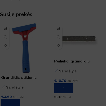
Susiję prekės
Peiliukai gramdikliui
10cm/10vnt
Sandėlyje
Grandiklis stiklams
€
16.70
su PVM
Sandėlyje
Į KREPŠELĮ
€
3.60
SKU:
9654
su PVM
Į KREPŠELĮ