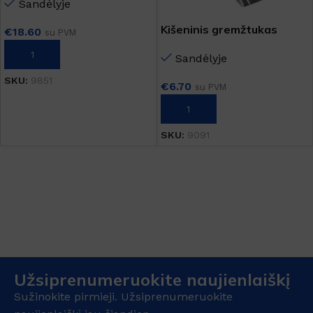
Sandėlyje
Kišeninis gremžtukas
€
18.60
su PVM
Į KREPŠELĮ
Sandėlyje
SKU:
9851
€
6.70
su PVM
Į KREPŠELĮ
SKU:
9091
Užsiprenumeruokite naujienlaiškį
Sužinokite pirmieji. Užsiprenumeruokite