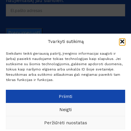
naujienlaiškį jau šiandien.
Prenumeruoti
Tvarkyti sutikimą
Siekdami teikti geriausią patirtį, įrenginio informacijai saugoti ir
(arba) pasiekti naudojame tokias technologijas kaip slapukus. Jei
sutiksime su šiomis technologijomis, galėsime apdoroti duomenis,
tokius kaip naršymo elgsena arba unikalūs ID šioje svetainėje.
Nesutikimas arba sutikimo atšaukimas gali neigiamai paveikti tam
UAB "Kokybiški sprendimai verslui" - specializuojasi
tikras funkcijas ir funkcijas.
profesionalių koncentruotų cheminių valymo priemonių,
valymo įrankių bei valymo – plovimo įrangos prekyboje.
Priimti
+370 6209 6445
info@ksv.lt
Neigti
Naudinga
Peržiūrėti nuostatas
Paskyra