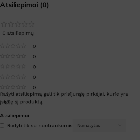
Atsiliepimai (0)
0 atsiliepimų
0
0
0
0
0
Rašyti atsiliepimą gali tik prisijungę pirkėjai, kurie yra
įsigiję šį produktą.
Atsiliepimai
Rodyti tik su nuotraukomis