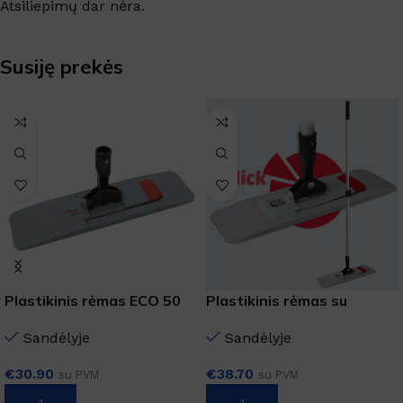
Atsiliepimų dar nėra.
Susiję prekės
Plastikinis rėmas ECO 50
Plastikinis rėmas su
cm
magnetu MAGIC CLICK 50
Sandėlyje
Sandėlyje
cm
€
30.90
€
38.70
su PVM
su PVM
Į KREPŠELĮ
Į KREPŠELĮ