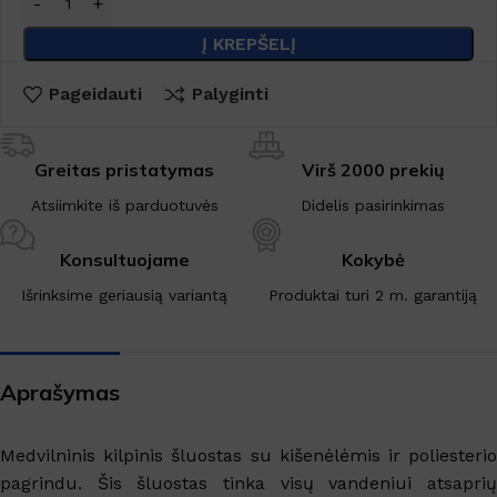
Į KREPŠELĮ
Pageidauti
Palyginti
Greitas pristatymas
Virš 2000 prekių
Atsiimkite iš parduotuvės
Didelis pasirinkimas
Konsultuojame
Kokybė
Išrinksime geriausią variantą
Produktai turi 2 m. garantiją
Aprašymas
Medvilninis kilpinis šluostas su kišenėlėmis ir poliesterio
pagrindu. Šis šluostas tinka visų vandeniui atsaprių