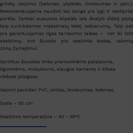
grindų valymui (betonas, plytelės, linoleumas ir pan.).
Rekomenduojama naudoti kai danga yra lygi ir nestipriai
porėta. Tankiai suaustos kilpelės leis išvalyti didelį plotą
taip surinkdamos maksimalų kiekį nešvarumų. Taip pat
yra garantuojamas ilgas tarnavimo laikas – net iki 500
skalbimų.
Ant šluosto yra spalvinis kodas, valom
zonų
žymėjimui.
Sprintus šluostas tinka pramoninėms patalpoms,
ligoninėms, mokykloms, slaugos namams ir kitose
viešose įstaigose.
Valomi paviršiai: PVC, vinilas, linoleumas, betonas.
Dydis – 50 cm
Skalbimo temperatūra – 40 – 95°C