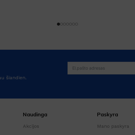
au šiandien.
Naudinga
Paskyra
Akcijos
Mano paskyra