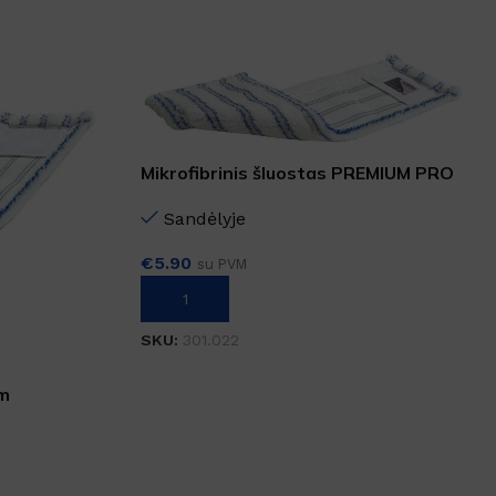
SKU:
259513
DOVANA
DYDIS
12L
,
3L
,
5L
Rankų gelis su 70% alkoholio
Mikrofibrinis šluostas PREMIUM PRO
50 cm
Sandėlyje
€
5.90
su PVM
Į KREPŠELĮ
SKU:
301.022
cm