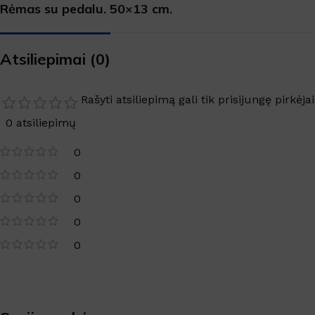
SANITARINĖS PATALPOS
Rėmas su pedalu. 50×13 cm.
Virtuvės valikliai
Valikliai
Atsiliepimai (0)
Grindys, paviršiai
Rašyti atsiliepimą gali tik prisijungę pirkėjai
Grindų apsauga
0 atsiliepimų
Langai, veidrodžiai
0
TEKSTILĖS VALYMAS
0
Kilimų valymas
0
Dėmių valikliai
0
Skalbimo priemonės
0