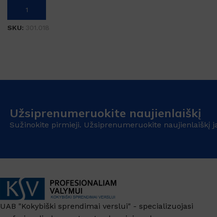
Į KREPŠELĮ
SKU:
301.018
Užsiprenumeruokite naujienlaiškį
Sužinokite pirmieji. Užsiprenumeruokite naujienlaiškį j
UAB "Kokybiški sprendimai verslui" - specializuojasi