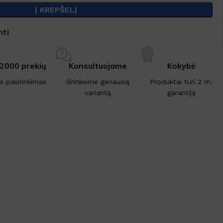
Į KREPŠELĮ
nti
 2000 prekių
Konsultuojame
Kokybė
is pasirinkimas
Išrinksime geriausią
Produktai turi 2 m.
variantą
garantiją