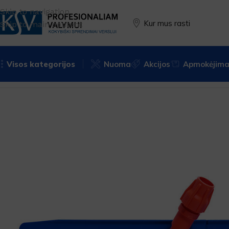
Skip to navigation
Kur mus rasti
Skip to main content
Visos kategorijos
Nuoma
Akcijos
Apmokėjimas
Pradžia
Įrankiai
Grindų valymui
Plastikiniai rėmai
50cm