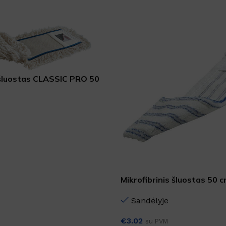
DYDIS
35cm
,
45cm
SKU:
304913
DYDIS
12L
,
3L
,
5L
 šluostas CLASSIC PRO 50
Mikrofibrinis šluostas 50 
Sandėlyje
€
3.02
su PVM