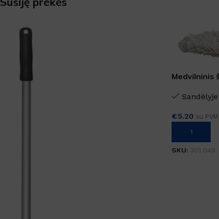
Susiję prekės
Medvilninis
cm
Sandėlyje
€
5.20
su PVM
Į KREPŠELĮ
SKU:
301.049