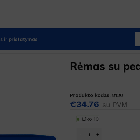
 ir pristatymas
Rėmas su pedalu
Rėmas su ped
Produkto kodas:
8130
€
34.76
su PVM
Liko 10