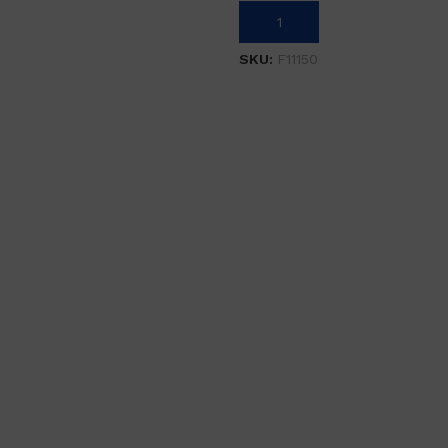
Į KREPŠELĮ
SKU:
F11150