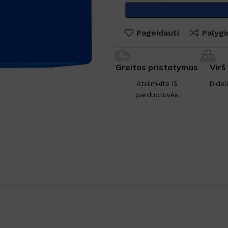
Pageidauti
Palygi
Greitas pristatymas
Virš
Atsiimkite iš
Didel
parduotuvės