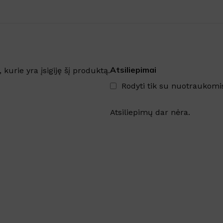
Atsiliepimai
, kurie yra įsigiję šį produktą.
Rodyti tik su nuotraukomi
Atsiliepimų dar nėra.
Šaldytuve kvapus naikina
emulsija GEL FRIGO
Sandėlyje
Nuo
€
5.61
su PVM
Į KREPŠELĮ