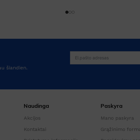
au šiandien.
Naudinga
Paskyra
Akcijos
Mano paskyra
Kontaktai
Grąžinimo form