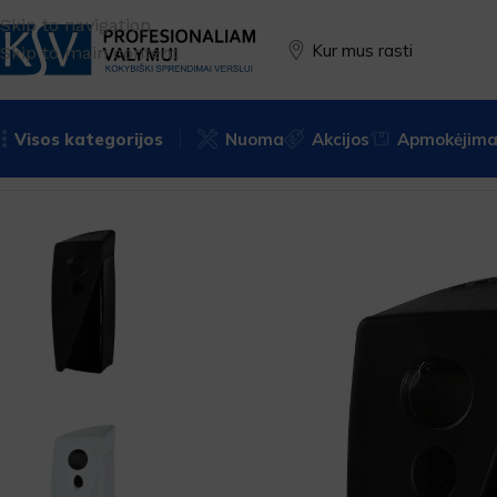
Skip to navigation
Kur mus rasti
Skip to main content
Visos kategorijos
Nuoma
Akcijos
Apmokėjimas
Pradžia
PREKĖS ŽENKLAS
SpringAir
Dozatoriai
Dozatori