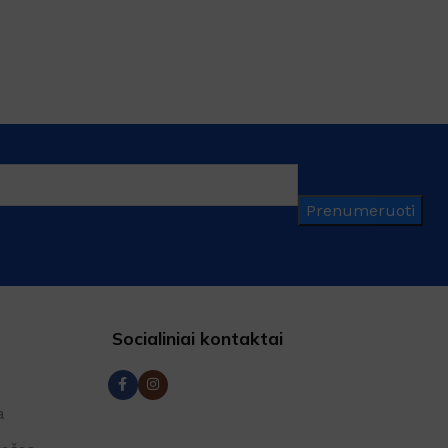
Prenumeruoti
Socialiniai kontaktai
a