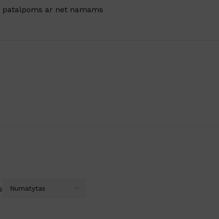
SKU:
259513
oms patalpoms ar net namams
DOVANA
DYDIS
12L
,
3L
,
5L
Rankų gelis su 70% alkoholio
s