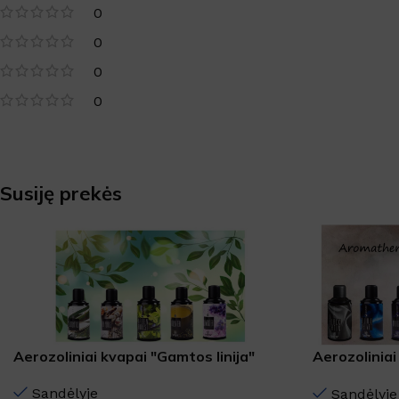
0
0
0
0
Susiję prekės
Aerozoliniai kvapai "Gamtos linija"
Aerozolinia
linija"
Sandėlyje
Sandėlyje