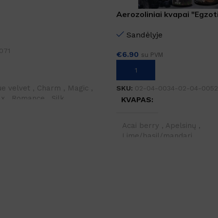
Aerozoliniai kvapai "Egzoti
linija"
SAVYBES
Sandėlyje
071
€
6.90
su PVM
PASIRINKTI SAVYBES
ue velvet
,
Charm
,
Magic
,
SKU:
02-04-0034-02-04-0052
ax
,
Romance
,
Silk
KVAPAS
Acai berry
,
Apelsinų
,
Lime/basil/mandari