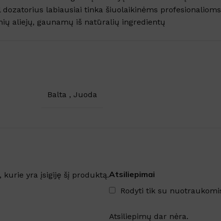
DYDIS
35cm
,
45cm
SKU:
304913
ėl dozatorius labiausiai tinka šiuolaikinėms profesionali
nių aliejų, gaunamų iš natūralių ingredientų
DYDIS
12L
,
3L
,
5L
Balta
,
Juoda
Atsiliepimai
, kurie yra įsigiję šį produktą.
Rodyti tik su nuotraukomi
Atsiliepimų dar nėra.