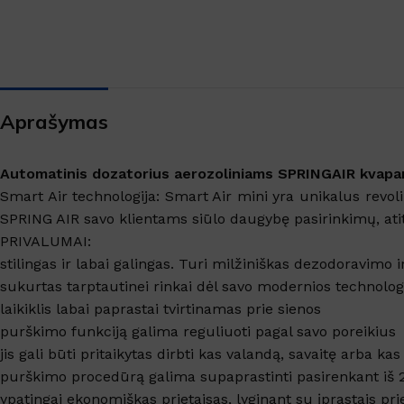
SANITARINĖS PATALPOS
Virtuvės valikliai
Valikliai
Grindys, paviršiai
Aprašymas
Grindų apsauga
Langai, veidrodžiai
Automatinis dozatorius aerozoliniams SPRINGAIR kvap
Smart Air technologija: Smart Air mini yra unikalus revoliu
TEKSTILĖS VALYMAS
SPRING AIR savo klientams siūlo daugybę pasirinkimų, atiti
PRIVALUMAI:
Kilimų valymas
stilingas ir labai galingas. Turi milžiniškas dezodoravimo 
Dėmių valikliai
sukurtas tarptautinei rinkai dėl savo modernios technologi
laikiklis labai paprastai tvirtinamas prie sienos
Skalbimo priemonės
purškimo funkciją galima reguliuoti pagal savo poreikius
jis gali būti pritaikytas dirbti kas valandą, savaitę arba ka
purškimo procedūrą galima supaprastinti pasirenkant iš 
ypatingai ekonomiškas prietaisas, lyginant su įprastais prie