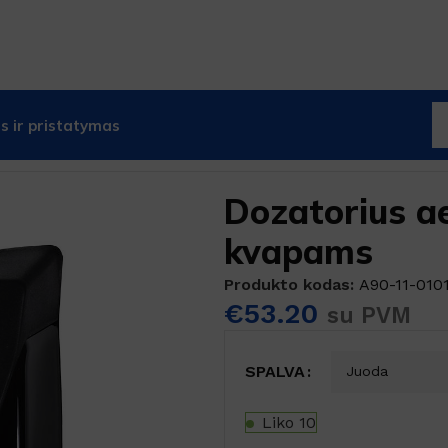
 ir pristatymas
us aerozoliniams kvapams
Dozatorius a
kvapams
Produkto kodas:
A90-11-010
€
53.20
su PVM
SPALVA
Liko 10