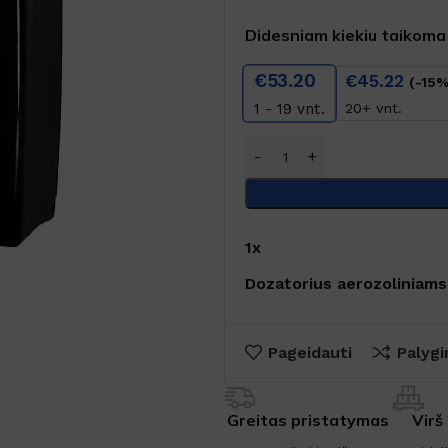
Didesniam kiekiu taikoma
€
53.20
€
45.22
(-15%
20+ vnt.
1 - 19
vnt.
1
x
Dozatorius aerozoliniam
Pageidauti
Palygi
Greitas pristatymas
Virš