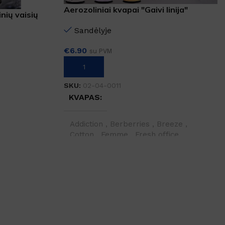
Aerozoliniai kvapai "Gaivi linija"
nių vaisių
Sandėlyje
€
6.90
su PVM
PASIRINKTI SAVYBES
SKU:
02-04-0011
KVAPAS
Addiction
,
Berberries
,
Breeze
,
Cotton
,
Femme
,
Fresh office
,
Mystery
,
Secret
,
Sensitive touch
,
Sunrise