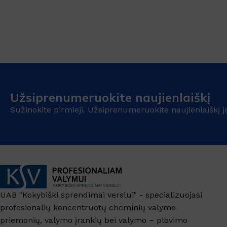
Užsiprenumeruokite naujienlaiškį
Sužinokite pirmieji. Užsiprenumeruokite naujienlaiškį j
UAB "Kokybiški sprendimai verslui" - specializuojasi
profesionalių koncentruotų cheminių valymo
priemonių, valymo įrankių bei valymo – plovimo