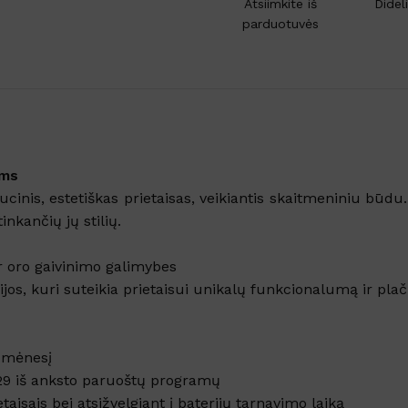
Atsiimkite iš
Didel
parduotuvės
ams
cinis, estetiškas prietaisas, veikiantis skaitmeniniu būdu. 
nkančių jų stilių.
ir oro gaivinimo galimybes
Šaldytuve kvapus naikina
jos, kuri suteikia prietaisui unikalų funkcionalumą ir pla
emulsija GEL FRIGO
Sandėlyje
Nuo
€
5.61
su PVM
s mėnesį
29 iš anksto paruoštų programų
Į KREPŠELĮ
taisais bei atsižvelgiant į baterijų tarnavimo laiką