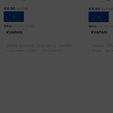
€
6.90
€
6.90
su PVM
su PVM
PASIRINKTI SAVYBES
PASIRINKTI 
SKU:
02-04-0040
SKU:
02-04-0
KVAPAS
KVAPAS
Žalios arbatos
,
Acai berry
,
Amber
,
Awake
,
Bl
Lavander
,
Miško
,
Tea pearls
Musk
,
Rel