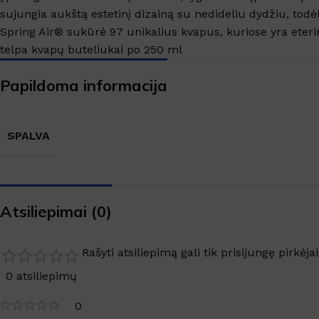
sujungia aukštą estetinį dizainą su nedideliu dydžiu, tod
Spring Air® sukūrė 97 unikalius kvapus, kuriose yra eteri
telpa kvapų buteliukai po 250 ml
Papildoma informacija
SPALVA
Atsiliepimai (0)
Rašyti atsiliepimą gali tik prisijungę pirkėjai
0 atsiliepimų
0