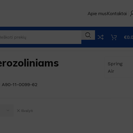
Apie mus
Kontaktai
€
0.
erozoliniams
Spring
Air
1 A90-11-0099-62
Išvalyti