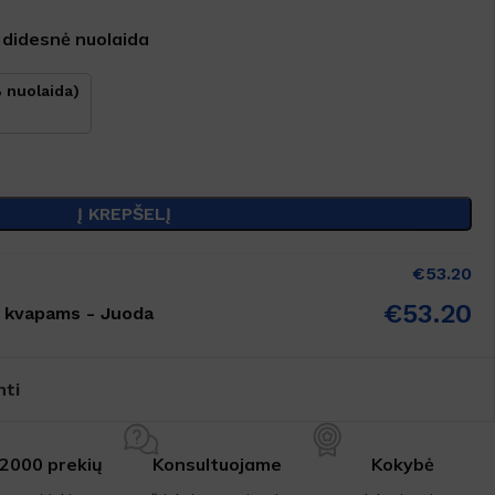
 didesnė nuolaida
 nuolaida)
Į KREPŠELĮ
€
53.20
€
53.20
s kvapams - Juoda
nti
 2000 prekių
Konsultuojame
Kokybė