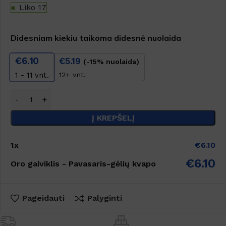
Liko 17
Didesniam kiekiu taikoma didesnė nuolaida
€
6.10
€
5.19
(-15% nuolaida)
12+ vnt.
1 - 11
vnt.
Į KREPŠELĮ
1
x
€
6.10
€
6.10
Oro gaiviklis - Pavasaris-gėlių kvapo
Pageidauti
Palyginti