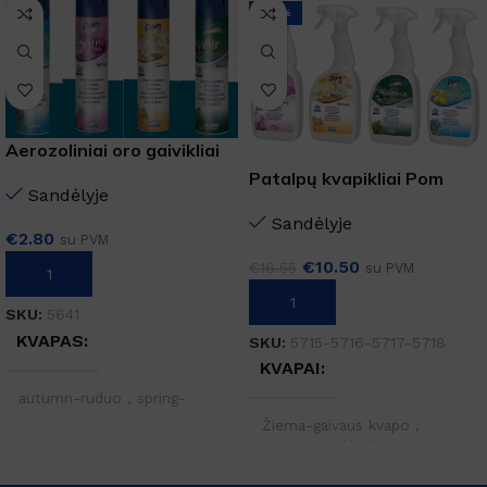
-37%
Aerozoliniai oro gaivikliai
POM AIR
Patalpų kvapikliai Pom
Sandėlyje
Sandėlyje
€
2.80
su PVM
€
10.50
€
16.55
su PVM
PASIRINKTI SAVYBES
PASIRINKTI SAVYBES
SKU:
5641
KVAPAS
SKU:
5715-5716-5717-5718
KVAPAI
autumn-ruduo
,
spring-
pavasaris
,
summer-vasara
,
Žiema-gaivaus kvapo
,
winter-žiema
Pavasaris-gėlių kvapo
,
Ruduo-gaivaus kvapo
,