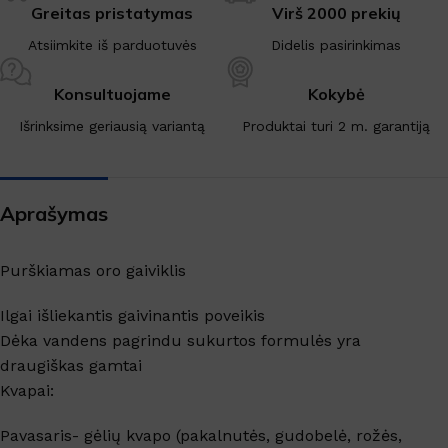
Greitas pristatymas
Virš 2000 prekių
Atsiimkite iš parduotuvės
Didelis pasirinkimas
Konsultuojame
Kokybė
Išrinksime geriausią variantą
Produktai turi 2 m. garantiją
Aprašymas
Purškiamas oro gaiviklis
Ilgai išliekantis gaivinantis poveikis
Dėka vandens pagrindu sukurtos formulės yra
draugiškas gamtai
Kvapai:
Pavasaris- gėlių kvapo (pakalnutės, gudobelė, rožės,