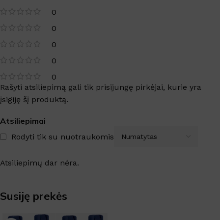
0
0
0
0
0
Rašyti atsiliepimą gali tik prisijungę pirkėjai, kurie yra
įsigiję šį produktą.
Atsiliepimai
Rodyti tik su nuotraukomis
Atsiliepimų dar nėra.
Susiję prekės