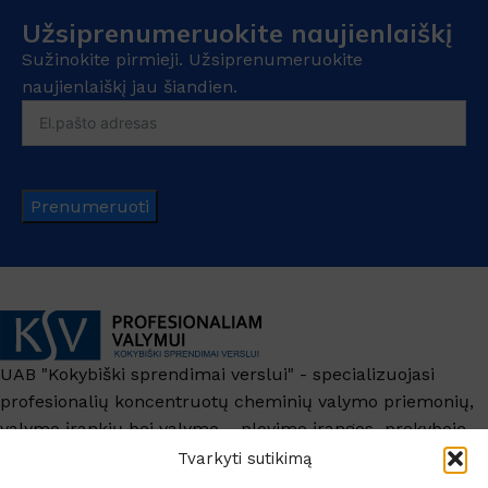
Vasara-saldaus kvapo
Užsiprenumeruokite naujienlaiškį
Sužinokite pirmieji. Užsiprenumeruokite
naujienlaiškį jau šiandien.
Prenumeruoti
UAB "Kokybiški sprendimai verslui" - specializuojasi
profesionalių koncentruotų cheminių valymo priemonių,
valymo įrankių bei valymo – plovimo įrangos prekyboje.
+370 6209 6445
Tvarkyti sutikimą
info@ksv.lt