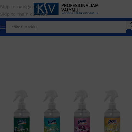
Skip to navigation
Skip to main content
ENKLAS
Sutter professional
Kvapų naikinimui, oro gavikliai