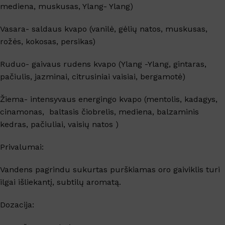
mediena, muskusas, Ylang- Ylang)
Vasara- saldaus kvapo (vanilė, gėlių natos, muskusas,
rožės, kokosas, persikas)
Ruduo- gaivaus rudens kvapo (Ylang -Ylang, gintaras,
pačiulis, jazminai, citrusiniai vaisiai, bergamotė)
Žiema- intensyvaus energingo kvapo (mentolis, kadagys,
cinamonas, baltasis čiobrelis, mediena, balzaminis
kedras, pačiuliai, vaisių natos )
Privalumai:
Vandens pagrindu sukurtas purškiamas oro gaiviklis turi
ilgai išliekantį, subtilų aromatą.
Dozacija: