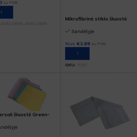
0
su PVM
IRINKTI SAVYBES
Mikrofibrinė stiklo šluostė
:
2692-2695-2690-2691
Sandėlyje
Nuo
€
2.89
su PVM
Į KREPŠELĮ
SKU:
11291
ersali šluostė Green-
andėlyje