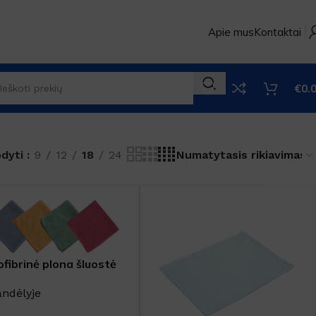
Apie mus
Kontaktai
€
0.
odyti
9
12
18
24
ofibrinė plona šluostė
andėlyje