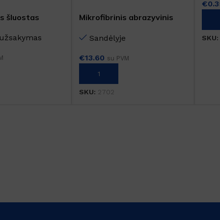
€
0.3
is šluostas
Mikrofibrinis abrazyvinis
PAS
UICK LIGHT
šluostas grindims SCRUB
s užsakymas
Sandėlyje
SKU
€
13.60
M
su PVM
Į KREPŠELĮ
SKU:
2702
Šaldytuve kvapus naikina
emulsija GEL FRIGO
Sandėlyje
Nuo
€
5.61
su PVM
Į KREPŠELĮ