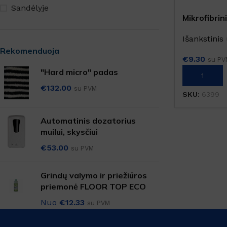
SANITARINĖS PATALPOS
Sandėlyje
Mikrofibrin
Virtuvės valikliai
grindims Q
Valikliai
Išankstini
Rekomenduoja
Grindys, paviršiai
€
9.30
su PV
"Hard micro" padas
Grindų apsauga
Į KREPŠELĮ
€
132.00
su PVM
Langai, veidrodžiai
SKU:
6399
Automatinis dozatorius
TEKSTILĖS VALYMAS
muilui, skysčiui
Kilimų valymas
€
53.00
su PVM
Dėmių valikliai
Skalbimo priemonės
Grindų valymo ir priežiūros
priemonė FLOOR TOP ECO
Nuo
€
12.33
su PVM