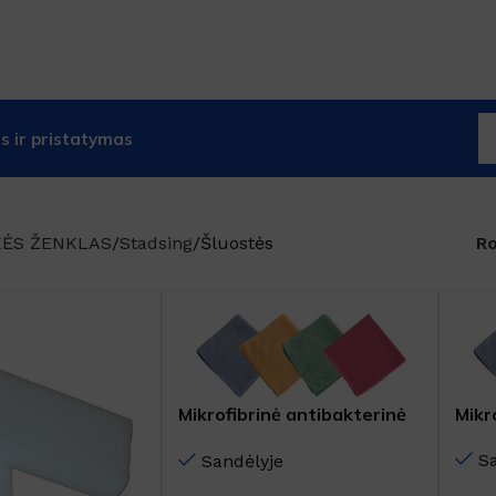
 ir pristatymas
KĖS ŽENKLAS
Stadsing
Šluostės
R
Mikrofibrinė antibakterinė
Mikr
šluostė
S
Sandėlyje