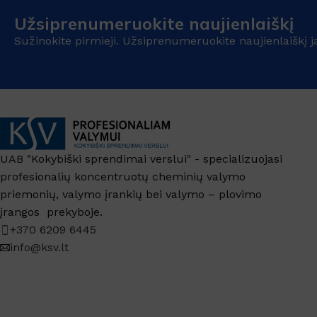
Užsiprenumeruokite naujienlaiškį
Sužinokite pirmieji. Užsiprenumeruokite naujienlaiškį j
UAB "Kokybiški sprendimai verslui" - specializuojasi
profesionalių koncentruotų cheminių valymo
priemonių, valymo įrankių bei valymo – plovimo
įrangos prekyboje.
+370 6209 6445
info@ksv.lt