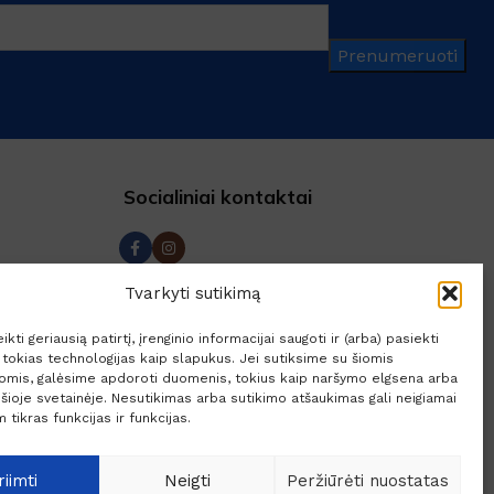
SKU:
259513
DOVANA
Prenumeruoti
DYDIS
12L
,
3L
,
5L
Rankų gelis su 70% alkoholio
Socialiniai kontaktai
a
Tvarkyti sutikimą
rašas
kti geriausią patirtį, įrenginio informacijai saugoti ir (arba) pasiekti
ja
okias technologijas kaip slapukus. Jei sutiksime su šiomis
jomis, galėsime apdoroti duomenis, tokius kaip naršymo elgsena arba
lės
 šioje svetainėje. Nesutikimas arba sutikimo atšaukimas gali neigiamai
 tikras funkcijas ir funkcijas.
riimti
Neigti
Peržiūrėti nuostatas