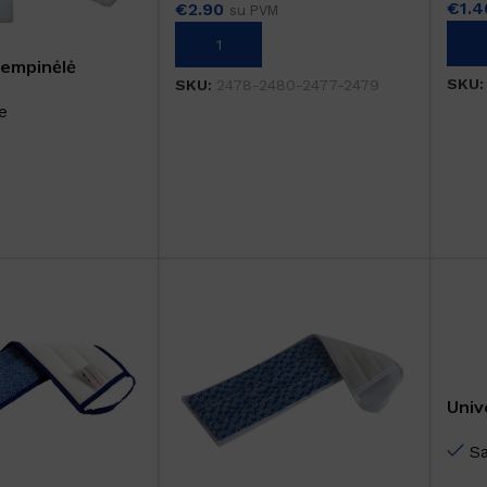
€
1.4
€
2.90
su PVM
PAS
PASIRINKTI SAVYBES
empinėlė
SKU
SKU:
2478-2480-2477-2479
e
Univ
Tex
S