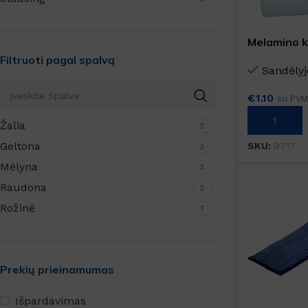
Melamino k
Filtruoti pagal spalvą
Sandėlyj
€
1.10
su PVM
Į KREPŠELĮ
Žalia
3
Geltona
SKU:
9717
3
Mėlyna
3
Raudona
2
Rožinė
1
Prekių prieinamumas
Išpardavimas