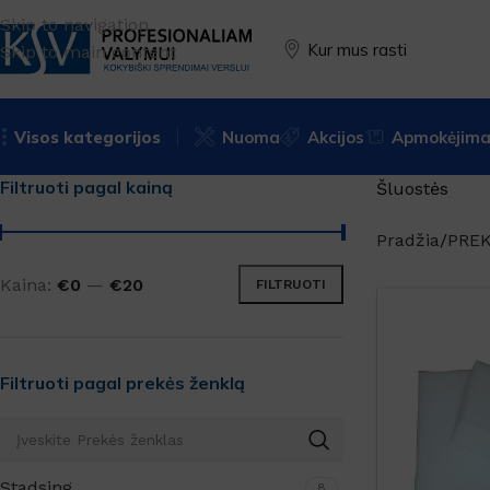
Skip to navigation
Kur mus rasti
Skip to main content
Visos kategorijos
Nuoma
Akcijos
Apmokėjimas
Filtruoti pagal kainą
Šluostės
Pradžia
PRE
Kaina:
€0
—
€20
FILTRUOTI
Filtruoti pagal prekės ženklą
Stadsing
8