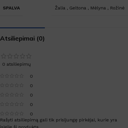
SPALVA
Žalia
,
Geltona
,
Mėlyna
,
Rožinė
Atsiliepimai (0)
0 atsiliepimų
0
0
0
0
0
Rašyti atsiliepimą gali tik prisijungę pirkėjai, kurie yra
įsigiję šį produktą.