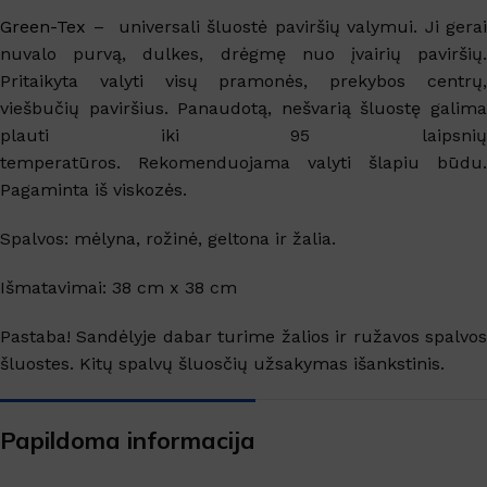
Green-Tex
– universali šluostė paviršių valymui. Ji gerai
nuvalo purvą, dulkes, drėgmę nuo įvairių paviršių.
Pritaikyta valyti visų pramonės, prekybos centrų,
viešbučių paviršius. Panaudotą, nešvarią šluostę galima
plauti iki 95 laipsnių
temperatūros. Rekomenduojama valyti šlapiu būdu.
Pagaminta iš viskozės.
Spalvos: mėlyna, rožinė, geltona ir žalia.
Išmatavimai: 38 cm x 38 cm
Pastaba!
Sandėlyje dabar turime žalios ir ružavos spalvos
šluostes. Kitų spalvų šluosčių užsakymas išankstinis.
Papildoma informacija