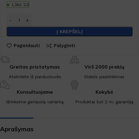
Liko 23
Į KREPŠELĮ
Pageidauti
Palyginti
Greitas pristatymas
Virš 2000 prekių
Atsiimkite iš parduotuvės
Didelis pasirinkimas
Konsultuojame
Kokybė
Išrinksime geriausią variantą
Produktai turi 2 m. garantiją
Aprašymas